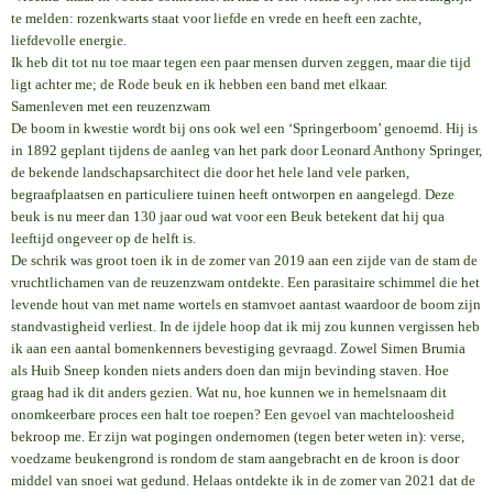
te melden: rozenkwarts staat voor liefde en vrede en heeft een zachte,
liefdevolle energie.
Ik heb dit tot nu toe maar tegen een paar mensen durven zeggen, maar die tijd
ligt achter me; de Rode beuk en ik hebben een band met elkaar.
Samenleven met een reuzenzwam
De boom in kwestie wordt bij ons ook wel een ‘Springerboom’ genoemd. Hij is
in 1892 geplant tijdens de aanleg van het park door Leonard Anthony Springer,
de bekende landschapsarchitect die door het hele land vele parken,
begraafplaatsen en particuliere tuinen heeft ontworpen en aangelegd. Deze
beuk is nu meer dan 130 jaar oud wat voor een Beuk betekent dat hij qua
leeftijd ongeveer op de helft is.
De schrik was groot toen ik in de zomer van 2019 aan een zijde van de stam de
vruchtlichamen van de reuzenzwam ontdekte. Een parasitaire schimmel die het
levende hout van met name wortels en stamvoet aantast waardoor de boom zijn
standvastigheid verliest. In de ijdele hoop dat ik mij zou kunnen vergissen heb
ik aan een aantal bomenkenners bevestiging gevraagd. Zowel Simen Brumia
als Huib Sneep konden niets anders doen dan mijn bevinding staven. Hoe
graag had ik dit anders gezien. Wat nu, hoe kunnen we in hemelsnaam dit
onomkeerbare proces een halt toe roepen? Een gevoel van machteloosheid
bekroop me. Er zijn wat pogingen ondernomen (tegen beter weten in): verse,
voedzame beukengrond is rondom de stam aangebracht en de kroon is door
middel van snoei wat gedund. Helaas ontdekte ik in de zomer van 2021 dat de