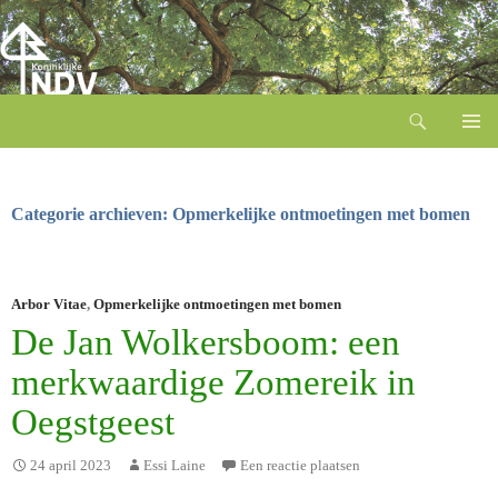
Zoeken
Ga
naar
de
inhoud
Categorie archieven: Opmerkelijke ontmoetingen met bomen
Arbor Vitae
,
Opmerkelijke ontmoetingen met bomen
De Jan Wolkersboom: een
merk­waardige Zomereik in
Oegstgeest
24 april 2023
Essi Laine
Een reactie plaatsen