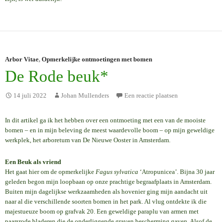
Arbor Vitae
,
Opmerkelijke ontmoetingen met bomen
De Rode beuk*
14 juli 2022
Johan Mullenders
Een reactie plaatsen
In dit artikel ga ik het hebben over een ontmoeting met een van de mooiste
bomen – en in mijn beleving de meest waardevolle boom – op mijn geweldige
werkplek, het arboretum van De Nieuwe Ooster in Amsterdam.
Een Beuk als vriend
Het gaat hier om de opmerkelijke
Fagus sylvatica
‘Atropunicea’. Bijna 30 jaar
geleden begon mijn loopbaan op onze prachtige begraafplaats in Amsterdam.
Buiten mijn dagelijkse werkzaamheden als hovenier ging mijn aandacht uit
naar al die verschillende soorten bomen in het park. Al vlug ontdekte ik die
majestueuze boom op grafvak 20. Een geweldige paraplu van armen met
paarsrode bladeren die de onderliggende graven bescherming gaven. Alsof de