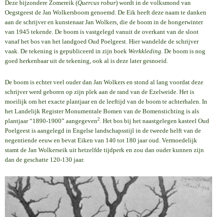
Deze bijzondere Zomereik (
Quercus robur
) wordt in de volksmond van
Oegstgeest de Jan Wolkersboom genoemd. De Eik heeft deze naam te danken
aan de schrijver en kunstenaar Jan Wolkers, die de boom in de hongerwinter
van 1945 tekende. De boom is vastgelegd vanuit de overkant van de sloot
vanaf het bos van het landgoed Oud Poelgeest. Hier wandelde de schrijver
vaak. De tekening is gepubliceerd in zijn boek
Werkkleding
. De boom is nog
goed herkenbaar uit de tekening, ook al is deze later gesnoeid.
De boom is echter veel ouder dan Jan Wolkers en stond al lang voordat deze
schrijver werd geboren op zijn plek aan de rand van de Ezelweide. Het is
moeilijk om het exacte plantjaar en de leeftijd van de boom te achterhalen. In
het Landelijk Register Monumentale Bomen van de Bomenstichting is als
2
plantjaar “1890-1900” aangegeven
. Het bos bij het naastgelegen kasteel Oud
Poelgeest is aangelegd in Engelse landschapsstijl in de tweede helft van de
negentiende eeuw en bevat Eiken van 140 tot 180 jaar oud. Vermoedelijk
stamt de Jan Wolkerseik uit hetzelfde tijdperk en zou dan ouder kunnen zijn
dan de geschatte 120-130 jaar.