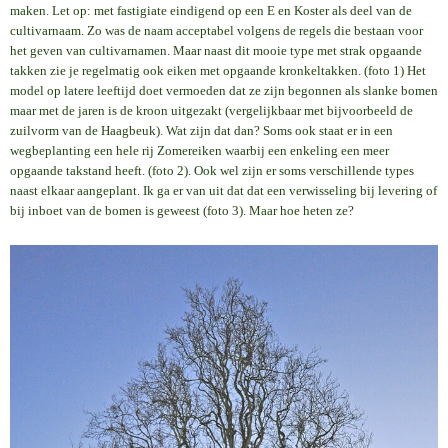
maken. Let op: met fastigiate eindigend op een E en Koster als deel van de
cultivarnaam. Zo was de naam acceptabel volgens de regels die bestaan voor
het geven van cultivarnamen. Maar naast dit mooie type met strak opgaande
takken zie je regelmatig ook eiken met opgaande kronkeltakken. (foto 1) Het
model op latere leeftijd doet vermoeden dat ze zijn begonnen als slanke bomen
maar met de jaren is de kroon uitgezakt (vergelijkbaar met bijvoorbeeld de
zuilvorm van de Haagbeuk). Wat zijn dat dan? Soms ook staat er in een
wegbeplanting een hele rij Zomereiken waarbij een enkeling een meer
opgaande takstand heeft. (foto 2). Ook wel zijn er soms verschillende types
naast elkaar aangeplant. Ik ga er van uit dat dat een verwisseling bij levering of
bij inboet van de bomen is geweest (foto 3). Maar hoe heten ze?