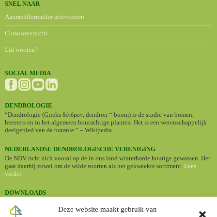
SNEL NAAR
Aanmeldformulier activiteiten
Cursusoverzicht
Lid worden?
SOCIAL MEDIA
DENDROLOGIE
“Dendrologie (Grieks δένδρον, dendron = boom) is de studie van bomen,
heesters en in het algemeen houtachtige planten. Het is een wetenschappelijk
deelgebied van de botanie.” – Wikipedia
NEDERLANDSE DENDROLOGISCHE VERENIGING
De NDV richt zich vooral op de in ons land winterharde houtige gewassen. Het
gaat daarbij zowel om de wilde soorten als het gekweekte sortiment.
Lees
verder
DOWNLOADS
•
Nederlandse namen van cultuurplanten (Standaardlijst 2024)
Deze website maakt gebruik van