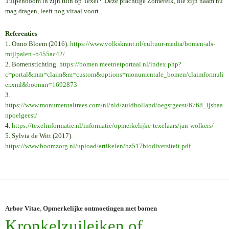
Tulpenboom in zijn tuin op Texel
. Deze prachtige Zomereik, die zijn naam nu
mag dragen, leeft nog vitaal voort.
Referenties
1. Onno Bloem (2016).
https://www.volkskrant.nl/cultuur-media/bomen-als-
mijlpalen~b455ac42/
2. Bomenstichting.
https://bomen.meetnetportaal.nl/index.php?
c=portal&mm=claim&m=custom&options=monumentale_bomen/claimformuli
er.xml&boomnr=1692873
3.
https://www.monumentaltrees.com/nl/nld/zuidholland/oegstgeest/6768_ijsbaa
npoelgeest/
4.
https://texelinformatie.nl/informatie/opmerkelijke-texelaars/jan-wolkers/
5. Sylvia de Witt (2017).
https://www.boomzorg.nl/upload/artikelen/bz517biodiversiteit.pdf
Arbor Vitae
,
Opmerkelijke ontmoetingen met bomen
Kronkelzuileiken of