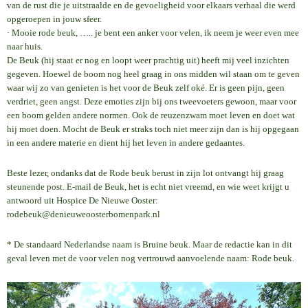
van de rust die je uitstraalde en de gevoeligheid voor elkaars verhaal die werd
opgeroepen in jouw sfeer.
· Mooie rode beuk, ….. je bent een anker voor velen, ik neem je weer even mee
naar huis.
De Beuk (hij staat er nog en loopt weer prachtig uit) heeft mij veel inzichten
gegeven. Hoewel de boom nog heel graag in ons midden wil staan om te geven
waar wij zo van genieten is het voor de Beuk zelf oké. Er is geen pijn, geen
verdriet, geen angst. Deze emoties zijn bij ons tweevoeters gewoon, maar voor
een boom gelden andere normen. Ook de reuzenzwam moet leven en doet wat
hij moet doen. Mocht de Beuk er straks toch niet meer zijn dan is hij opgegaan
in een andere materie en dient hij het leven in andere gedaantes.
Beste lezer, ondanks dat de Rode beuk berust in zijn lot ontvangt hij graag
steunende post. E-mail de Beuk, het is echt niet vreemd, en wie weet krijgt u
antwoord uit Hospice De Nieuwe Ooster:
rodebeuk@denieuweoosterbomenpark.nl
* De standaard Nederlandse naam is Bruine beuk. Maar de redactie kan in dit
geval leven met de voor velen nog vertrouwd aanvoelende naam: Rode beuk.