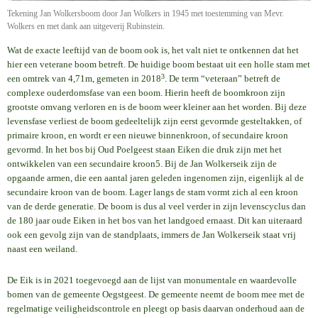
Tekening Jan Wolkersboom door Jan Wolkers in 1945 met toestemming van Mevr.
Wolkers en met dank aan uitgeverij Rubinstein.
Wat de exacte leeftijd van de boom ook is, het valt niet te ontkennen dat het
hier een veterane boom betreft. De huidige boom bestaat uit een holle stam met
3
een omtrek van 4,71m, gemeten in 2018
. De term “veteraan” betreft de
complexe ouderdomsfase van een boom. Hierin heeft de boomkroon zijn
grootste omvang verloren en is de boom weer kleiner aan het worden. Bij deze
levensfase verliest de boom gedeeltelijk zijn eerst gevormde gesteltakken, of
primaire kroon, en wordt er een nieuwe binnenkroon, of secundaire kroon
gevormd. In het bos bij Oud Poelgeest staan Eiken die druk zijn met het
ontwikkelen van een secundaire kroon
5. Bij de Jan Wolkerseik zijn de
opgaande armen, die een aantal jaren geleden ingenomen zijn, eigenlijk al de
secundaire kroon van de boom. Lager langs de stam vormt zich al een kroon
van de derde generatie. De boom is dus al veel verder in zijn levenscyclus dan
de 180 jaar oude Eiken in het bos van het landgoed ernaast. Dit kan uiteraard
ook een gevolg zijn van de standplaats, immers de Jan Wolkerseik staat vrij
naast een weiland.
De Eik is in 2021 toegevoegd aan de lijst van monumentale en waardevolle
bomen van de gemeente Oegstgeest. De gemeente neemt de boom mee met de
regelmatige veiligheidscontrole en pleegt op basis daarvan onderhoud aan de