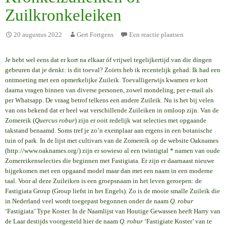
Zuilkronkeleiken
20 augustus 2022
Gert Fortgens
Een reactie plaatsen
Je hebt wel eens dat er kort na elkaar óf vrijwel tegelijkertijd van die dingen
gebeuren dat je denkt: is dit toeval? Zoiets heb ik recentelijk gehad. Ik had een
ontmoeting met een opmerkelijke Zuileik. Toevalligerwijs kwamen er kort
daarna vragen binnen van diverse personen, zowel mondeling, per e-mail als
per Whatsapp. De vraag betrof telkens een andere Zuileik. Nu is het bij velen
van ons bekend dat er heel wat verschillende Zuileiken in omloop zijn. Van de
Zomereik (
Quercus robur
) zijn er ooit redelijk wat selecties met opgaande
takstand benaamd. Soms tref je zo’n exemplaar aan ergens in een botanische
tuin of park. In de lijst met cultivars van de Zomereik op de website Oaknames
(http://www.oaknames.org/) zijn er sowieso al een twintigtal * namen van oude
Zomereikenselecties die beginnen met Fastigiata. Er zijn er daarnaast nieuwe
bijgekomen met een opgaand model maar dan met een naam in een moderne
taal. Voor al deze Zuileiken is een groepsnaam in het leven geroepen: de
Fastigiata Group (Group liefst in het Engels). Zo is de mooie smalle Zuileik die
in Nederland veel wordt toegepast begonnen onder de naam
Q. robur
‘Fastigiata’ Type Koster. In de Naamlijst van Houtige Gewassen heeft Harry van
de Laar destijds voorgesteld hier de naam
Q. robur
‘Fastigiate Koster’ van te