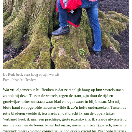
De Rode beuk staat hoog op zijn wortels
Foto: Johan Mullenders
Wat vrij algemeen is bij Beuken is dat ze redelijk hoog op hun wortels staan,
zo ook bij deze. Tussen de wortels, tegen de stam, zijn door de tijd en
groeiwijze holtes ontstaan waar blad en regenwater in blijft staan. Met mijn
blote hand en opgerolde mouwen wilde ik zo’n holte onderzoeken. Tussen de
rotte bladeren voelde ik iets hards en dat bracht ik aan de oppervlakte.
Verbaasd keek ik naar een prachtige, grote rozenkwarts. Ik staarde afwisselend
naar de steen en de boom. Noem het onzin, noem het (rozen)quatsch, noem het
‘vreemd’ maar ik voelde connectie. Ik had er een vriend bij. Niet onbelangrijk