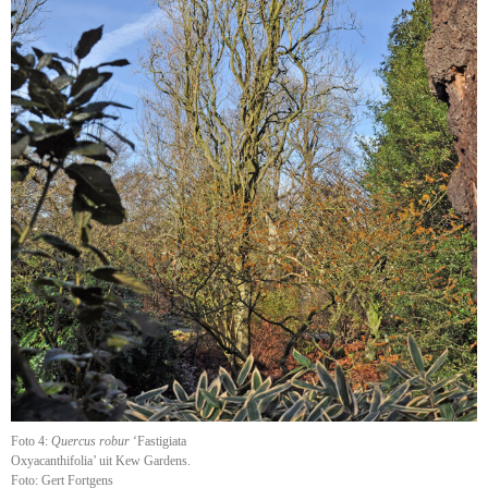
Foto 4:
Quercus robur
‘Fastigiata
Oxyacanthifolia’ uit Kew Gardens.
Foto: Gert Fortgens