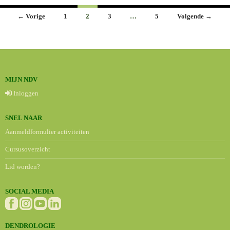
Berichten
← Vorige
1
2
3
…
5
Volgende →
navigatie
MIJN NDV
Inloggen
SNEL NAAR
Aanmeldformulier activiteiten
Cursusoverzicht
Lid worden?
SOCIAL MEDIA
DENDROLOGIE