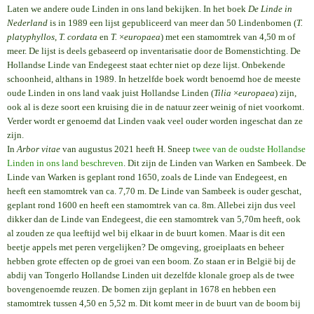
Laten we andere oude Linden in ons land bekijken. In het boek
De Linde in
Nederland
is in 1989 een lijst gepubliceerd van meer dan 50 Lindenbomen (
T.
platyphyllos
,
T. cordata
en
T.
×
europaea
) met een stamomtrek van 4,50 m of
meer. De lijst is deels gebaseerd op inventarisatie door de Bomenstichting. De
Hollandse Linde van Endegeest staat echter niet op deze lijst. Onbekende
schoonheid, althans in 1989. In hetzelfde boek wordt benoemd hoe de meeste
oude Linden in ons land vaak juist Hollandse Linden (
Tilia
×
europaea
) zijn,
ook al is deze soort een kruising die in de natuur zeer weinig of niet voorkomt.
Verder wordt er genoemd dat Linden vaak veel ouder worden ingeschat dan ze
zijn.
In
Arbor vitae
van augustus 2021 heeft H. Sneep
twee van de oudste Hollandse
Linden in ons land beschreven
. Dit zijn de Linden van Warken en Sambeek. De
Linde van Warken is geplant rond 1650, zoals de Linde van Endegeest, en
heeft een stamomtrek van ca. 7,70 m. De Linde van Sambeek is ouder geschat,
geplant rond 1600 en heeft een stamomtrek van ca. 8m. Allebei zijn dus veel
dikker dan de Linde van Endegeest, die een stamomtrek van 5,70m heeft, ook
al zouden ze qua leeftijd wel bij elkaar in de buurt komen. Maar is dit een
beetje appels met peren vergelijken? De omgeving, groeiplaats en beheer
hebben grote effecten op de groei van een boom. Zo staan er in België bij de
abdij van Tongerlo Hollandse Linden uit dezelfde klonale groep als de twee
bovengenoemde reuzen. De bomen zijn geplant in 1678 en hebben een
stamomtrek tussen 4,50 en 5,52 m. Dit komt meer in de buurt van de boom bij