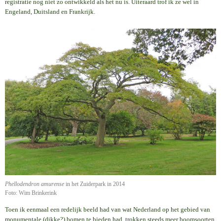
registratie nog niet zo ontwikkeld als het nu is. Uiteraard trof ik ze wel in
Engeland, Duitsland en Frankrijk.
Phellodendron amurense
in het Zuiderpark in 2014
Foto: Wim Brinkerink
Toen ik eenmaal een redelijk beeld had van wat Nederland op het gebied van
monumentale (dikke?) bomen te bieden had, trokken steeds meer boomsoorten