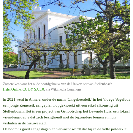
Zomereiken voor het oude hoofdgebouw van de Universiteit van Stellenbosch
HelenOnline
,
CC BY-SA 3.0
, via Wikimedia Commons
In 2021 werd in Almere, onder de naam ‘Omgekeerdeik’ in het Vroege Vogelbos
een jonge Zomereik aangeplant, opgekweekt uit een eikel afkomstig uit
Stellenbosch. Het is een project van Genootschap het Levende Huis, een lokaal
vriendengroepje dat zich bezighoudt met de bijzondere bomen en hun
verhalen in de nieuwe stad.
De boom is goed aangeslagen en verwacht wordt dat hij in de vette polderklei