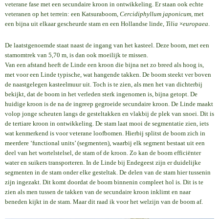
veterane fase met een secundaire kroon in ontwikkeling. Er staan ook echte
veteranen op het terrein: een Katsuraboom,
Cercidiphyllum japonicum
, met
een bijna uit elkaar gescheurde stam en een Hollandse linde,
Tilia
×
europaea
.
De laatstgenoemde staat naast de ingang van het kasteel. Deze boom, met een
stamomtrek van 5,70 m, is dan ook moeilijk te missen.
Van een afstand heeft de Linde een kroon die bijna net zo breed als hoog is,
met voor een Linde typische, wat hangende takken. De boom steekt ver boven
de naastgelegen kasteelmuur uit. Toch is te zien, als men het van dichterbij
bekijkt, dat de boom in het verleden sterk ingenomen is, bijna getopt. De
huidige kroon is de na de ingreep gegroeide secundaire kroon. De Linde maakt
volop jonge scheuten langs de gesteltakken en vlakbij de plek van snoei. Dit is
de tertiare kroon in ontwikkeling. De stam laat mooi de segmentatie zien, iets
wat kenmerkend is voor veterane loofbomen. Hierbij splitst de boom zich in
meerdere ‘functional units’ (segmenten), waarbij elk segment bestaat uit een
deel van het wortelstelsel, de stam of de kroon. Zo kan de boom efficiënter
water en suikers transporteren. In de Linde bij Endegeest zijn er duidelijke
segmenten in de stam onder elke gesteltak. De delen van de stam hier tussenin
zijn ingezakt. Dit komt doordat de boom binnenin compleet hol is. Dit is te
zien als men tussen de takken van de secundaire kroon inklimt en naar
beneden kijkt in de stam. Maar dit raad ik voor het welzijn van de boom af.