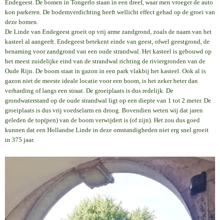
Endegeest. De bomen in Tongerlo staan in een dreef, waar men vroeger de auto
kon parkeren. De bodemverdichting heeft wellicht effect gehad op de groei van
deze bomen.
De Linde van Endegeest groeit op vrij arme zandgrond, zoals de naam van het
kasteel al aangeeft. Endegeest betekent einde van geest, ofwel geestgrond, de
benaming voor zandgrond van een oude strandwal. Het kasteel is gebouwd op
het meest zuidelijke eind van de strandwal richting de riviergronden van de
Oude Rijn. De boom staat in gazon in een park vlakbij het kasteel. Ook al is
gazon niet de meeste ideale locatie voor een boom, is het zeker beter dan
verharding of langs een straat. De groeiplaats is dus redelijk. De
grondwaterstand op de oude strandwal ligt op een diepte van 1 tot 2 meter. De
groeiplaats is dus vrij voedselarm en droog. Bovendien weten wij dat jaren
geleden de top(pen) van de boom verwijdert is (of zijn). Het zou dus goed
kunnen dat een Hollandse Linde in deze omstandigheden niet erg snel groeit
in 375 jaar.