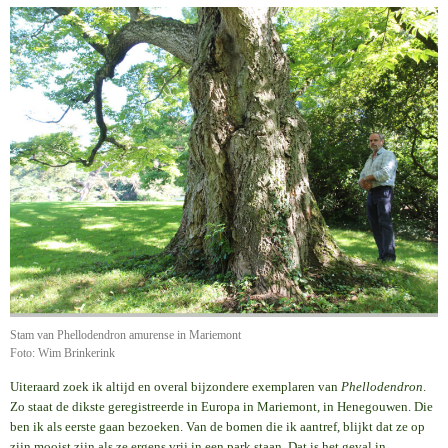
Stam van Phellodendron amurense in Mariemont
Foto: Wim Brinkerink
Uiteraard zoek ik altijd en overal bijzondere exemplaren van
Phellodendron
.
Zo staat de dikste geregistreerde in Europa in Mariemont, in Henegouwen. Die
ben ik als eerste gaan bezoeken. Van de bomen die ik aantref, blijkt dat ze op
zijn mooist zijn als ze ergens vrij in een park staan. Dat is het geval in