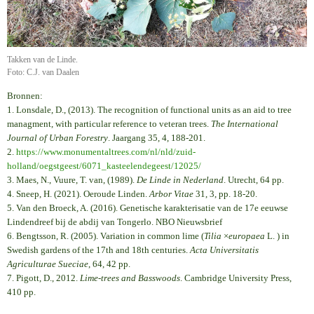
Takken van de Linde.
Foto: C.J. van Daalen
Bronnen:
1. Lonsdale, D., (2013). The recognition of functional units as an aid to tree
managment, with particular reference to veteran trees.
The International
Journal of Urban Forestry
. Jaargang 35, 4, 188-201.
2.
https://www.monumentaltrees.com/nl/nld/zuid-
holland/oegstgeest/6071_kasteelendegeest/12025/
3. Maes, N., Vuure, T. van, (1989).
De Linde in Nederland
. Utrecht, 64 pp.
4. Sneep, H. (2021). Oeroude Linden.
Arbor Vitae
31, 3, pp. 18-20.
5. Van den Broeck, A. (2016). Genetische karakterisatie van de 17e eeuwse
Lindendreef bij de abdij van Tongerlo. NBO Nieuwsbrief
6. Bengtsson, R. (2005). Variation in common lime (
Tilia
×
europaea
L. ) in
Swedish gardens of the 17th and 18th centuries.
Acta Universitatis
Agriculturae Sueciae
, 64, 42 pp.
7. Pigott, D., 2012.
Lime-trees and Basswoods
. Cambridge University Press,
410 pp.