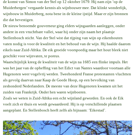
de komst van Simon van der Stel op 12 oktober 1679. Hij nam zijn ‘op de
Muiderbergen’ vergaarde kennis als wijnbouwer mee. Dat klinkt wonderlijk,
wijnbouw in Muiderberg, nota bene in de kleine ijstijd. Maar er zijn bronnen
die dat bevestigen.
De nieuw benoemde gouverneur ging elders wijngaarden aanleggen, onder
andere in een vruchtbare vallei, waar hij onder zijn naam het plaatsje
Stellenbosch sticht. Van der Stel wist dat rijping van wijn op eikenhouten
vaten nodig is voor de kwaliteit en het behoud van de wijn. Hij haalde daarom
eikels naar Zuid-Afrika. De eik groeide voorspoedig maar het hout bleek niet
geschikt voor wijnvaten, te poreus.
Waarschijnlijk kreeg de kwaliteit van de wijn na 1685 een flinke impuls. Het
was het jaar van de opheffing van het Edict van Nantes waardoor voortaan alle
Hugenoten weer vogelvrij werden. Tweehonderd Franse protestanten vluchtten
als gevolg daarvan naar Kaap de Goede Hoop, op een bevolking van
zeshonderd Nederlanders. De meeste van deze Hugenoten kwamen uit het
zuiden van Frankrijk. Onder hen waren wijnboeren.
Zoals we weten is Zuid-Afrika een echt wijnland geworden. En ook de Eik
voelt zich er thuis en wordt gewaardeerd. Hij is op verschillende plaatsen
aangeplant. En Stellenbosch heeft zelfs als bijnaam: ‘Eikestad’.