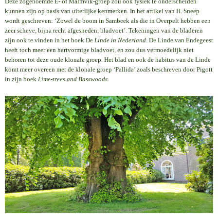
Deze zogenoemde E- of Malmvik-groep zou ook fysiek te onderscheiden
kunnen zijn op basis van uiterlijke kenmerken. In het artikel van H. Sneep
wordt geschreven: ‘Zowel de boom in Sambeek als die in Overpelt hebben een
zeer scheve, bijna recht afgesneden, bladvoet’. Tekeningen van de bladeren
zijn ook te vinden in het boek De
Linde in Nederland
. De Linde van Endegeest
heeft toch meer een hartvormige bladvoet, en zou dus vermoedelijk niet
behoren tot deze oude klonale groep. Het blad en ook de habitus van de Linde
komt meer overeen met de klonale groep ‘Pallida’ zoals beschreven door Pigott
in zijn boek
Lime-trees and Basswoods
.