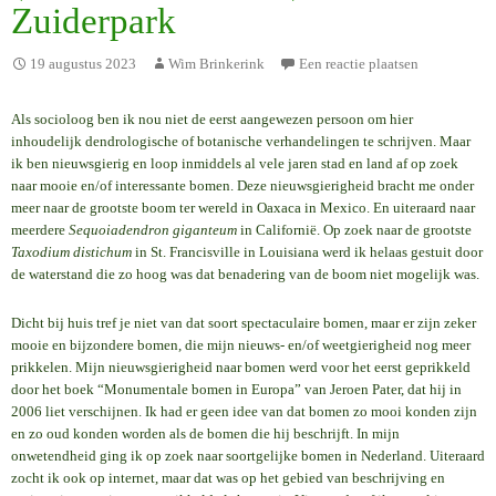
Zuiderpark
19 augustus 2023
Wim Brinkerink
Een reactie plaatsen
Als socioloog ben ik nou niet de eerst aangewezen persoon om hier
inhoudelijk dendrologische of botanische verhandelingen te schrijven. Maar
ik ben nieuwsgierig en loop inmiddels al vele jaren stad en land af op zoek
naar mooie en/of interessante bomen. Deze nieuwsgierigheid bracht me onder
meer naar de grootste boom ter wereld in Oaxaca in Mexico. En uiteraard naar
meerdere
Sequoiadendron giganteum
in Californië. Op zoek naar de grootste
Taxodium distichum
in St. Francisville in Louisiana werd ik helaas gestuit door
de waterstand die zo hoog was dat benadering van de boom niet mogelijk was.
Dicht bij huis tref je niet van dat soort spectaculaire bomen, maar er zijn zeker
mooie en bijzondere bomen, die mijn nieuws- en/of weetgierigheid nog meer
prikkelen. Mijn nieuwsgierigheid naar bomen werd voor het eerst geprikkeld
door het boek “Monumentale bomen in Europa” van Jeroen Pater, dat hij in
2006 liet verschijnen. Ik had er geen idee van dat bomen zo mooi konden zijn
en zo oud konden worden als de bomen die hij beschrijft. In mijn
onwetendheid ging ik op zoek naar soortgelijke bomen in Nederland. Uiteraard
zocht ik ook op internet, maar dat was op het gebied van beschrijving en