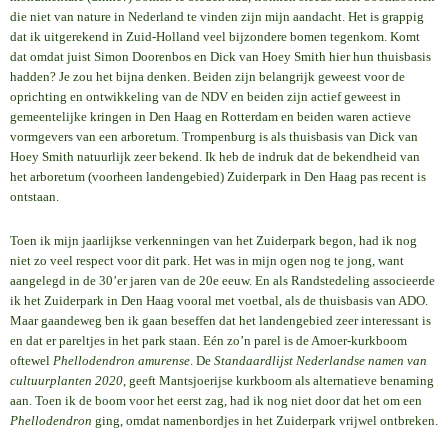
die niet van nature in Nederland te vinden zijn mijn aandacht. Het is grappig
dat ik uitgerekend in Zuid-Holland veel bijzondere bomen tegenkom. Komt
dat omdat juist Simon Doorenbos en Dick van Hoey Smith hier hun thuisbasis
hadden? Je zou het bijna denken. Beiden zijn belangrijk geweest voor de
oprichting en ontwikkeling van de NDV en beiden zijn actief geweest in
gemeentelijke kringen in Den Haag en Rotterdam en beiden waren actieve
vormgevers van een arboretum. Trompenburg is als thuisbasis van Dick van
Hoey Smith natuurlijk zeer bekend. Ik heb de indruk dat de bekendheid van
het arboretum (voorheen landengebied) Zuiderpark in Den Haag pas recent is
ontstaan.
Toen ik mijn jaarlijkse verkenningen van het Zuiderpark begon, had ik nog
niet zo veel respect voor dit park. Het was in mijn ogen nog te jong, want
aangelegd in de 30’er jaren van de 20e eeuw. En als Randstedeling associeerde
ik het Zuiderpark in Den Haag vooral met voetbal, als de thuisbasis van ADO.
Maar gaandeweg ben ik gaan beseffen dat het landengebied zeer interessant is
en dat er pareltjes in het park staan. Eén zo’n parel is de Amoer-kurkboom
oftewel
Phellodendron amurense
. De
Standaardlijst Nederlandse namen van
cultuurplanten 2020
, geeft Mantsjoerijse kurkboom als alternatieve benaming
aan. Toen ik de boom voor het eerst zag, had ik nog niet door dat het om een
Phellodendron
ging, omdat namenbordjes in het Zuiderpark vrijwel ontbreken.