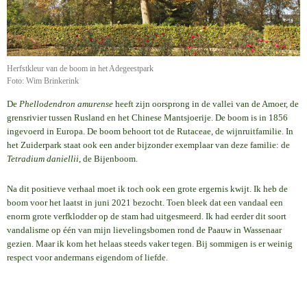
Herfstkleur van de boom in het Adegeestpark
Foto: Wim Brinkerink
De
Phellodendron amurense
heeft zijn oorsprong in de vallei van de Amoer, de
grensrivier tussen Rusland en het Chinese Mantsjoerije. De boom is in 1856
ingevoerd in Europa. De boom behoort tot de Rutaceae, de wijnruitfamilie. In
het Zuiderpark staat ook een ander bijzonder exemplaar van deze familie: de
Tetradium daniellii
, de Bijenboom.
Na dit positieve verhaal moet ik toch ook een grote ergernis kwijt. Ik heb de
boom voor het laatst in juni 2021 bezocht. Toen bleek dat een vandaal een
enorm grote verfklodder op de stam had uitgesmeerd. Ik had eerder dit soort
vandalisme op één van mijn lievelingsbomen rond de Paauw in Wassenaar
gezien. Maar ik kom het helaas steeds vaker tegen. Bij sommigen is er weinig
respect voor andermans eigendom of liefde.