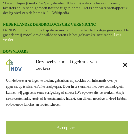
“Dendrologie (Grieks δένδρον, dendron = boom) is de studie van bomen,
heesters en in het algemeen houtachtige planten. Het is een wetenschappelijk
deelgebied van de botanie.” – Wikipedia
NEDERLANDSE DENDROLOGISCHE VERENIGING
De NDV richt zich vooral op de in ons land winterharde houtige gewassen. Het
gaat daarbij zowel om de wilde soorten als het gekweekte sortiment.
Lees
verder
DOWNLOADS
•
Nederlandse namen van cultuurplanten (Standaardlijst 2024)
Deze website maakt gebruik van
cookies
BOMENBIEB
Dé online bomengids met informatie en foto's van een groot aantal
boomsoorten.
Om de beste ervaringen te bieden, gebruiken wij cookies om informatie over je
apparaat op te slaan en/of te raadplegen. Door in te stemmen met deze technologieën
kunnen wij gegevens zoals surfgedrag of unieke ID's op deze site verwerken. Als je
geen toestemming geeft of je toestemming intrekt, kan dit een nadelige invloed hebben
op bepaalde functies en mogelijkheden.
LINKS
Zusterverenigingen
Accepteren