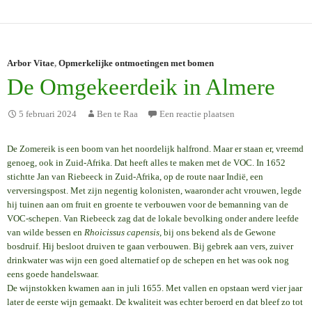
Arbor Vitae
,
Opmerkelijke ontmoetingen met bomen
De Omgekeerdeik in Almere
5 februari 2024
Ben te Raa
Een reactie plaatsen
De Zomereik is een boom van het noordelijk halfrond. Maar er staan er, vreemd
genoeg, ook in Zuid-Afrika. Dat heeft alles te maken met de VOC. In 1652
stichtte Jan van Riebeeck in Zuid-Afrika, op de route naar Indië, een
verversingspost. Met zijn negentig kolonisten, waaronder acht vrouwen, legde
hij tuinen aan om fruit en groente te verbouwen voor de bemanning van de
VOC-schepen. Van Riebeeck zag dat de lokale bevolking onder andere leefde
van wilde bessen en
Rhoicissus capensis
, bij ons bekend als de Gewone
bosdruif. Hij besloot druiven te gaan verbouwen. Bij gebrek aan vers, zuiver
drinkwater was wijn een goed alternatief op de schepen en het was ook nog
eens goede handelswaar.
De wijnstokken kwamen aan in juli 1655. Met vallen en opstaan werd vier jaar
later de eerste wijn gemaakt. De kwaliteit was echter beroerd en dat bleef zo tot