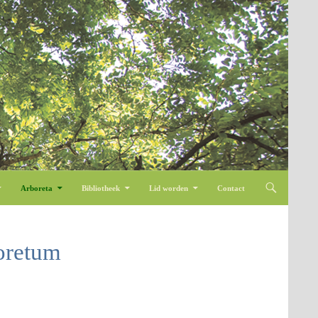
Arboreta
Bibliotheek
Lid worden
Contact
oretum