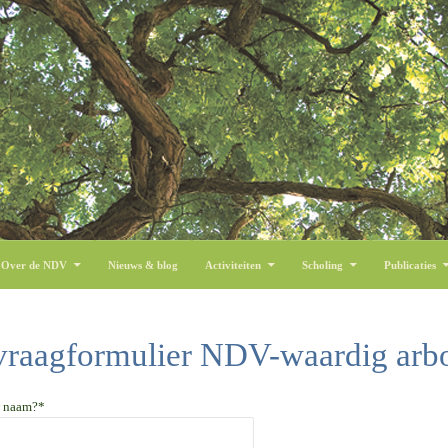
 inhoud
Over de NDV
Nieuws & blog
Activiteiten
Scholing
Publicaties
raagformulier NDV-waardig arb
w naam?*