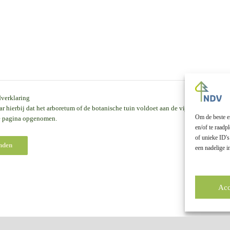
verklaring
ar hierbij dat het arboretum of de botanische tuin voldoet aan de vijf criteria van 
Om de beste er
e
pagina opgenomen.
en/of te raad
of unieke ID's
een nadelige 
Acc