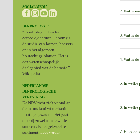
SOCIAL MEDIA
2. Wat is u
DENDROLOGIE
“Dendrologie (Grieks
3. Wat is d
δένδρον, dendron = boom) is
de studie van bomen, heesters
en in het algemeen
houtachtige planten. Het is
4. Wat is de
een wetenschappelijk
deelgebied van de botanie.” –
Wikipedia
5. In welke 
NEDERLANDSE
DENDROLOGISCHE
VERENIGING
De NDV richt zich vooral op
6. In welke
de in ons land winterharde
houtige gewassen. Het gaat
daarbij zowel om de wilde
soorten als het gekweekte
7. Hoeveel 
sortiment.
Lees verder