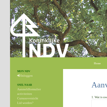
Zoeken
Ga naar de
Home
MIJN NDV
Inloggen
Aanv
SNEL NAAR
Aanmeldformulier
activiteiten
1. Wat is u
Cursusoverzicht
Lid worden?