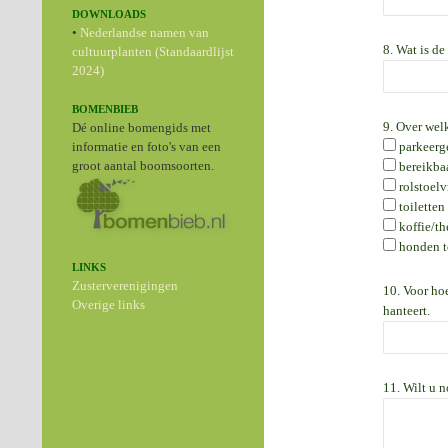
DOWNLOADS
•
Nederlandse namen van
8. Wat is de
cultuurplanten (Standaardlijst
2024)
BOMENBIEB
9. Over welk
Dé online bomengids met
informatie en foto's van een
parkeerg
groot aantal boomsoorten.
bereikba
rolstoelv
toiletten
koffie/th
honden t
LINKS
Zusterverenigingen
10. Voor ho
Overige links
hanteert.
11. Wilt u n