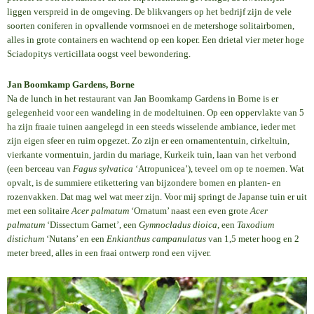
liggen verspreid in de omgeving. De blikvangers op het bedrijf zijn de vele
soorten coniferen in opvallende vormsnoei en de metershoge solitairbomen,
alles in grote containers en wachtend op een koper. Een drietal vier meter hoge
Sciadopitys verticillata oogst veel bewondering.
Jan Boomkamp Gardens, Borne
Na de lunch in het restaurant van Jan Boomkamp Gardens in Borne is er
gelegenheid voor een wandeling in de modeltuinen. Op een oppervlakte van 5
ha zijn fraaie tuinen aangelegd in een steeds wisselende ambiance, ieder met
zijn eigen sfeer en ruim opgezet. Zo zijn er een ornamententuin, cirkeltuin,
vierkante vormentuin, jardin du mariage, Kurkeik tuin, laan van het verbond
(een berceau van
Fagus sylvatica
‘Atropunicea’), teveel om op te noemen. Wat
opvalt, is de summiere etikettering van bijzondere bomen en planten- en
rozenvakken. Dat mag wel wat meer zijn. Voor mij springt de Japanse tuin er uit
met een solitaire
Acer palmatum
‘Ornatum’ naast een even grote
Acer
palmatum
‘Dissectum Garnet’, een
Gymnocladus dioica
, een
Taxodium
distichum
‘Nutans’ en een
Enkianthus campanulatus
van 1,5 meter hoog en 2
meter breed, alles in een fraai ontwerp rond een vijver.