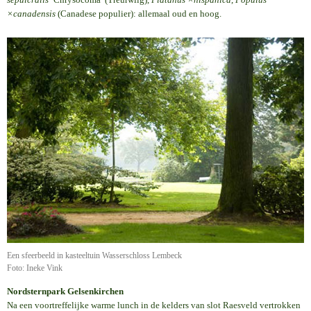
×canadensis
(Canadese populier): allemaal oud en hoog.
Een sfeerbeeld in kasteeltuin Wasserschloss Lembeck
Foto: Ineke Vink
Nordsternpark Gelsenkirchen
Na een voortreffelijke warme lunch in de kelders van slot Raesveld vertrokken