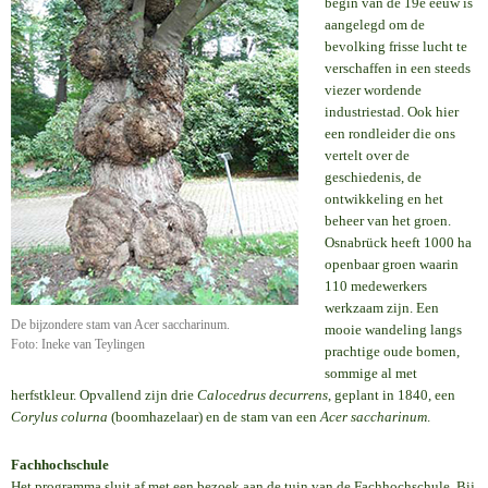
begin van de 19e eeuw is
aangelegd om de
bevolking frisse lucht te
verschaffen in een steeds
viezer wordende
industriestad. Ook hier
een rondleider die ons
vertelt over de
geschiedenis, de
ontwikkeling en het
beheer van het groen.
Osnabrück heeft 1000 ha
openbaar groen waarin
110 medewerkers
werkzaam zijn. Een
De bijzondere stam van Acer saccharinum.
mooie wandeling langs
Foto: Ineke van Teylingen
prachtige oude bomen,
sommige al met
herfstkleur. Opvallend zijn drie
Calocedrus decurrens
, geplant in 1840, een
Corylus colurna
(boomhazelaar) en de stam van een
Acer saccharinum
.
Fachhochschule
Het programma sluit af met een bezoek aan de tuin van de Fachhochschule. Bij