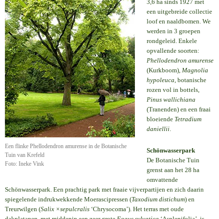
3,6 ha sinds 1927 met
een uitgebreide collectie
loof en naaldbomen. We
werden in 3 groepen
rondgeleid. Enkele
opvallende soorten:
Phellodendron amurense
(Kurkboom),
Magnolia
hypoleuca
, botanische
rozen vol in bottels,
Pinus wallichiana
(Tranenden) en een fraai
bloeiende
Tetradium
daniellii
.
Een flinke Phellodendron amurense in de Botanische
Schönwasserpark
Tuin van Krefeld
De Botanische Tuin
Foto: Ineke Vink
grenst aan het 28 ha
omvattende
Schönwasserpark. Een prachtig park met fraaie vijverpartijen en zich daarin
spiegelende indrukwekkende Moerascipressen (
Taxodium distichum
) en
Treurwilgen (
Salix ×sepulcralis
‘Chrysocoma’). Het terras met oude
dakplatanen, met middenin een zeer grote
Fagus sylvatica
‘Asplenifolia’, is