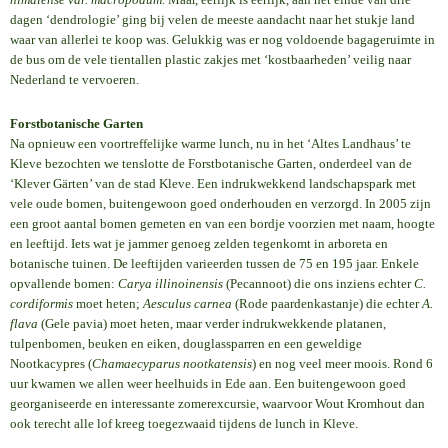
dagen ‘dendrologie’ ging bij velen de meeste aandacht naar het stukje land
waar van allerlei te koop was. Gelukkig was er nog voldoende bagageruimte in
de bus om de vele tientallen plastic zakjes met ‘kostbaarheden’ veilig naar
Nederland te vervoeren.
Forstbotanische Garten
Na opnieuw een voortreffelijke warme lunch, nu in het ‘Altes Landhaus’ te
Kleve bezochten we tenslotte de Forstbotanische Garten, onderdeel van de
‘Klever Gärten’ van de stad Kleve. Een indrukwekkend landschapspark met
vele oude bomen, buitengewoon goed onderhouden en verzorgd. In 2005 zijn
een groot aantal bomen gemeten en van een bordje voorzien met naam, hoogte
en leeftijd. Iets wat je jammer genoeg zelden tegenkomt in arboreta en
botanische tuinen. De leeftijden varieerden tussen de 75 en 195 jaar. Enkele
opvallende bomen:
Carya illinoinensis
(Pecannoot) die ons inziens echter
C.
cordiformis
moet heten;
Aesculus carnea
(Rode paardenkastanje) die echter
A.
flava
(Gele pavia) moet heten, maar verder indrukwekkende platanen,
tulpenbomen, beuken en eiken, douglassparren en een geweldige
Nootkacypres (
Chamaecyparus nootkatensis
) en nog veel meer moois. Rond 6
uur kwamen we allen weer heelhuids in Ede aan. Een buitengewoon goed
georganiseerde en interessante zomerexcursie, waarvoor Wout Kromhout dan
ook terecht alle lof kreeg toegezwaaid tijdens de lunch in Kleve.