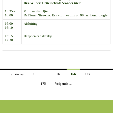
Drs.
Wilbert Hetterscheid
: ‘Zonder titel’
15:35 –
Vrolijke uitsmijter
16:00
Dr.
Pieter Nieuwint
: Een vrolijke blik op 90 jaar Dendrologie
16:00 –
Afsluiting
16:10
16:15 –
Hapje en een drankje
17:30
Berichten
← Vorige
1
…
165
166
167
…
navigatie
175
Volgende →