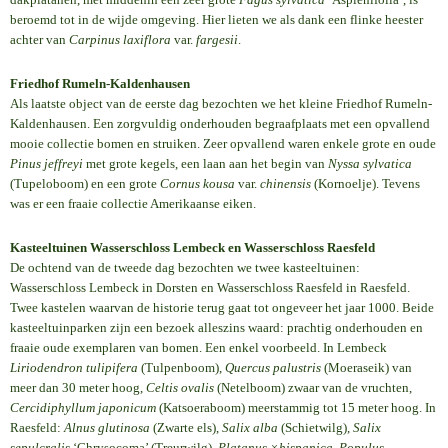
beroemd tot in de wijde omgeving. Hier lieten we als dank een flinke heester
achter van
Carpinus laxiflora
var.
fargesii
.
Friedhof Rumeln-Kaldenhausen
Als laatste object van de eerste dag bezochten we het kleine Friedhof Rumeln-
Kaldenhausen. Een zorgvuldig onderhouden begraafplaats met een opvallend
mooie collectie bomen en struiken. Zeer opvallend waren enkele grote en oude
Pinus jeffreyi
met grote kegels, een laan aan het begin van
Nyssa sylvatica
(Tupeloboom) en een grote
Cornus kousa
var.
chinensis
(Kornoelje). Tevens
was er een fraaie collectie Amerikaanse eiken.
Kasteeltuinen Wasserschloss Lembeck en Wasserschloss Raesfeld
De ochtend van de tweede dag bezochten we twee kasteeltuinen:
Wasserschloss Lembeck in Dorsten en Wasserschloss Raesfeld in Raesfeld.
Twee kastelen waarvan de historie terug gaat tot ongeveer het jaar 1000. Beide
kasteeltuinparken zijn een bezoek alleszins waard: prachtig onderhouden en
fraaie oude exemplaren van bomen. Een enkel voorbeeld. In Lembeck
Liriodendron tulipifera
(Tulpenboom),
Quercus palustris
(Moeraseik) van
meer dan 30 meter hoog,
Celtis ovalis
(Netelboom) zwaar van de vruchten,
Cercidiphyllum japonicum
(Katsoeraboom) meerstammig tot 15 meter hoog. In
Raesfeld:
Alnus glutinosa
(Zwarte els),
Salix alba
(Schietwilg),
Salix
sepulcralis
‘Chrysocoma’ (Treurwilg),
Platanus ×hispanica
,
Populus