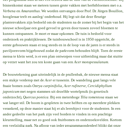
binnenkomst staan we meteen tussen grote vakken met herfstbloemen met o.a.
Verbena
en
Amaranthus
. We worden ontvangen door Prof. Dr. Jürgen Bouillon,
hoogleraar teelt en aanleg/ onderhoud. Hij legt uit dat deze fleurige
plantenvakken zijn bedoeld om de studenten na de zomer bij het begin van het
nieuwe schooljaar een goed gevoel te geven door tussen zoveel bloemen te
kunnen ontspannen. Je moet er maar opkomen. De tuin is bedoeld voor
onderzoek en praktijklessen. De tuinbouwschool is in 1950 opgericht, de
eerste gebouwen staan er nog steeds en in de loop van de jaren is er steeds in
paviljoenvorm bijgebouwd zodat de parkvorm behouden blijft. Toen de eerste
mensa te klein werd, is er een plan ontworpen voor uitbreiding maar dat stuitte
op verzet want het zou ten koste gaan van een
Acer monspessulanum
.
De bouwtekening gaat uiteindelijk in de prullenbak, de nieuwe mensa staat
een stukje verderop met de
Acer
er tussenin. De wandeling gaat langs vele
fraaie bomen zoals
Ostrya carpinifolia
,
Acer rufinerve
,
Cercidiphyllum
japonicum
met negen stammen uit dezelfde wortelpruik (is genetisch
onderzocht),
Quercus pontica
. Bij een metershoge
Tilia tomentosa
staan we
wat langer stil. De boom is gespleten in twee helften en op meerdere plekken
verankerd, op deze manier staat hij er als leerobject voor de studenten. In een
ander gedeelte van het park zijn veel borders te vinden in een prachtige
kleurstelling, maar net zo goed ook fruitbomen en onderzoeksvelden. Kortom
een veelzijdig park. Na afloop van ieder programmaonderdeel blijkt dat onze