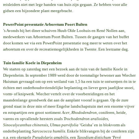
reisleiders niet met lege handen van huis zijn gegaan. Ze hebben voor alle
gidsen een bijzondere plant meegebracht.
PowerPoint presentatie Arboretum Poort Bulten
’s Avonds bij het diner schuiven Huub Olde Loohuis en René Nollen aan,
medewerkers van Arboretum Poort Bulten. Tussen de gangen van het buffet
door komen we via een PowerPoint presentatie nog meer te weten over het
arboretum en over de recreatiemogelijkheden in Twente. Een leerzame dag.
Tuin familie Koele in Diepenheim
We starten op zaterdag met een bezoek aan de tuin van de familie Koele in
Diepenheim. In september 1989 werd door de toenmalige bewoner aan Wiecher
Huisman gevraagd om op een weiland van 1,5 ha een tuin te ontwerpen én in te
richten met onderhoudsvriendelijke beplanting en liever geen jaarlijkse snoei,
vorm- of knipwerk. Wiecher vertelt over de voorbereidingen en het
maandenlange grondwerk dat aan de aanplant vooraf is gegaan. Op de zure
grond staat in deze min of meer Engelse landschapstuin met een enorme vijver
en rotspartijen een groot sortiment
Acer
,
Rhododendron
, coniferen, heide,
varens en opvallende heesters zoals
Trochodendron aralioides
,
Sinocalycanthus chinensis
,
Ulmus parvifolia
‘Geisha’ en in blokvorm als
onderbeplanting
Sarcococca humilis
. Enkele blikvangers bij de coniferen zijn
o.a. een okergele
Pseudolarix amabilis
, een
Taxodium distichum
‘Pevé