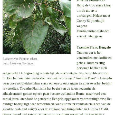
Wiecher Huisman en
Harry de Coo staan klaar
om de groep te
ontvangen. Helaas moet
Conny Suijkerbuijk
wegens
familieomstandigheden
verstek laten gaan.
Twenthe Plant, Hengelo
Om tien uur is het
verzamelen met koffie en
Bladeren van Populus ciliata.
gebak. Ruim veertig
Foto: Ineke van Teylingen
personen hebben zich
aangemeld. De begroeting is hartelijk, de sfeer ontspannen, we hebben er zin
in. Een half uur later vertrekken we met de bus naar ‘Twenthe Plant’ in Hengelo
waar twee rondleiders klaar staan om ons te ontvangen en alles over het bedrijf
te vertellen. Twenthe Plant is in het begin van de jaren negentig als
afhaalcentrum gestart op een paar hectare weiland in Borne, maar werd een
aantal jaren later door de gemeente Hengelo opgekocht voor woningbouw. Het
huidige bedrijf ligt daar hemelsbreed twee kilometer vandaan en is een van de
grootste cash-and-carry’s voor de verkoop van tuinplanten in Europa. Op dit
perceel is ook het kantoor en het exportcentrum gevestigd, de kwekerijen