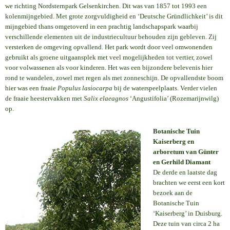
we richting Nordsternpark Gelsenkirchen. Dit was van 1857 tot 1993 een
kolenmijngebied. Met grote zorgvuldigheid en ‘Deutsche Gründlichkeit’ is dit
mijngebied thans omgetoverd in een prachtig landschapspark waarbij
verschillende elementen uit de industriecultuur behouden zijn gebleven. Zij
versterken de omgeving opvallend. Het park wordt door veel omwonenden
gebruikt als groene uitgaansplek met veel mogelijkheden tot vertier, zowel
voor volwassenen als voor kinderen. Het was een bijzondere belevenis hier
rond te wandelen, zowel met regen als met zonneschijn. De opvallendste boom
hier was een fraaie
Populus lasiocarpa
bij de waterspeelplaats. Verder vielen
de fraaie heestervakken met
Salix elaeagnos
‘Angustifolia’ (Rozemarijnwilg)
op.
Botanische Tuin
Kaiserberg en
arboretum van Günter
en Gerhild Diamant
De derde en laatste dag
brachten we eerst een kort
bezoek aan de
Botanische Tuin
‘Kaiserberg’ in Duisburg.
Deze tuin van circa 2 ha