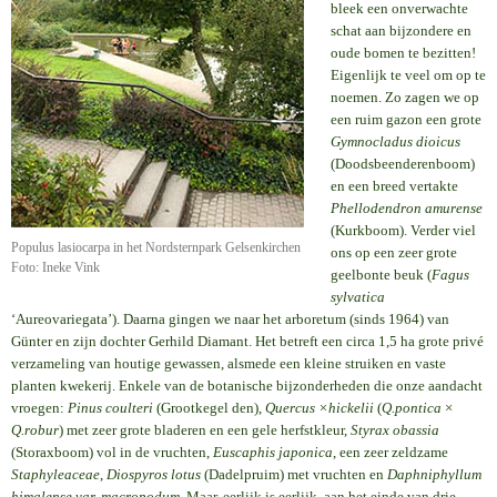
bleek een onverwachte
schat aan bijzondere en
oude bomen te bezitten!
Eigenlijk te veel om op te
noemen. Zo zagen we op
een ruim gazon een grote
Gymnocladus dioicus
(Doodsbeenderenboom)
en een breed vertakte
Phellodendron amurense
(Kurkboom). Verder viel
Populus lasiocarpa in het Nordsternpark Gelsenkirchen
ons op een zeer grote
Foto: Ineke Vink
geelbonte beuk (
Fagus
sylvatica
‘Aureovariegata’). Daarna gingen we naar het arboretum (sinds 1964) van
Günter en zijn dochter Gerhild Diamant. Het betreft een circa 1,5 ha grote privé
verzameling van houtige gewassen, alsmede een kleine struiken en vaste
planten kwekerij. Enkele van de botanische bijzonderheden die onze aandacht
vroegen:
Pinus coulteri
(Grootkegel den),
Quercus ×hickelii
(
Q.pontica
×
Q.robur
) met zeer grote bladeren en een gele herfstkleur,
Styrax obassia
(Storaxboom) vol in de vruchten,
Euscaphis japonica
, een zeer zeldzame
Staphyleaceae
,
Diospyros lotus
(Dadelpruim) met vruchten en
Daphniphyllum
himalense var. macropodum
. Maar, eerlijk is eerlijk, aan het einde van drie