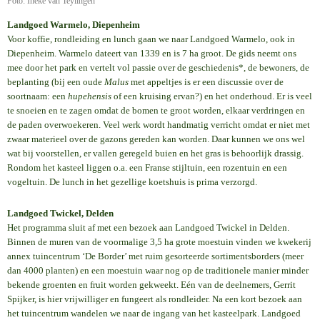
Foto: Ineke van Teylingen
Landgoed Warmelo, Diepenheim
Voor koffie, rondleiding en lunch gaan we naar Landgoed Warmelo, ook in
Diepenheim. Warmelo dateert van 1339 en is 7 ha groot. De gids neemt ons
mee door het park en vertelt vol passie over de geschiedenis*, de bewoners, de
beplanting (bij een oude
Malus
met appeltjes is er een discussie over de
soortnaam: een
hupehensis
of een kruising ervan?) en het onderhoud. Er is veel
te snoeien en te zagen omdat de bomen te groot worden, elkaar verdringen en
de paden overwoekeren. Veel werk wordt handmatig verricht omdat er niet met
zwaar materieel over de gazons gereden kan worden. Daar kunnen we ons wel
wat bij voorstellen, er vallen geregeld buien en het gras is behoorlijk drassig.
Rondom het kasteel liggen o.a. een Franse stijltuin, een rozentuin en een
vogeltuin. De lunch in het gezellige koetshuis is prima verzorgd.
Landgoed Twickel, Delden
Het programma sluit af met een bezoek aan Landgoed Twickel in Delden.
Binnen de muren van de voormalige 3,5 ha grote moestuin vinden we kwekerij
annex tuincentrum ‘De Border’ met ruim gesorteerde sortimentsborders (meer
dan 4000 planten) en een moestuin waar nog op de traditionele manier minder
bekende groenten en fruit worden gekweekt. Eén van de deelnemers, Gerrit
Spijker, is hier vrijwilliger en fungeert als rondleider. Na een kort bezoek aan
het tuincentrum wandelen we naar de ingang van het kasteelpark. Landgoed