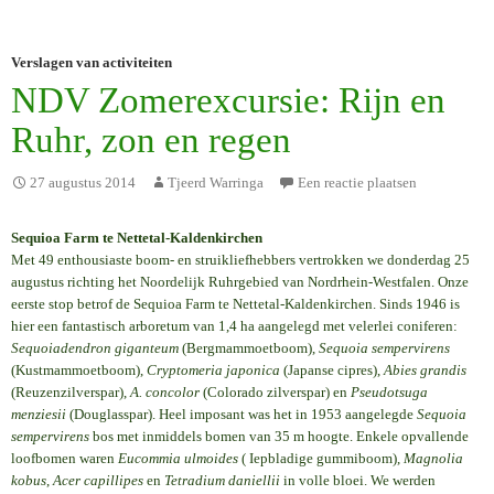
Verslagen van activiteiten
NDV Zomerexcursie: Rijn en
Ruhr, zon en regen
27 augustus 2014
Tjeerd Warringa
Een reactie plaatsen
Sequioa Farm te Nettetal-Kaldenkirchen
Met 49 enthousiaste boom- en struikliefhebbers vertrokken we donderdag 25
augustus richting het Noordelijk Ruhrgebied van Nordrhein-Westfalen. Onze
eerste stop betrof de Sequioa Farm te Nettetal-Kaldenkirchen. Sinds 1946 is
hier een fantastisch arboretum van 1,4 ha aangelegd met velerlei coniferen:
Sequoiadendron giganteum
(Bergmammoetboom),
Sequoia sempervirens
(Kustmammoetboom),
Cryptomeria japonica
(Japanse cipres),
Abies grandis
(Reuzenzilverspar),
A. concolor
(Colorado zilverspar) en
Pseudotsuga
menziesii
(Douglasspar). Heel imposant was het in 1953 aangelegde
Sequoia
sempervirens
bos met inmiddels bomen van 35 m hoogte. Enkele opvallende
loofbomen waren
Eucommia ulmoides
( Iepbladige gummiboom),
Magnolia
kobus
,
Acer capillipes
en
Tetradium daniellii
in volle bloei. We werden