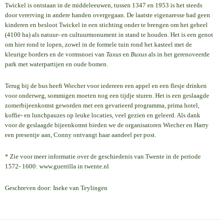
Twickel is ontstaan in de middeleeuwen, tussen 1347 en 1953 is het steeds
door vererving in andere handen overgegaan. De laatste eigenaresse had geen
kinderen en besloot Twickel in een stichting onder te brengen om het geheel
(4100 ha) als natuur- en cultuurmonument in stand te houden. Het is een genot
om hier rond te lopen, zowel in de formele tuin rond het kasteel met de
kleurige borders en de vormsnoei van
Taxus
en
Buxus
als in het gerenoveerde
park met waterpartijen en oude bomen.
Terug bij de bus heeft Wiecher voor iedereen een appel en een flesje drinken
voor onderweg, sommigen moeten nog een tijdje sturen. Het is een geslaagde
zomerbijeenkomst geworden met een gevarieerd programma, prima hotel,
koffie- en lunchpauzes op leuke locaties, veel gezien en geleerd. Als dank
voor de geslaagde bijeenkomst bieden we de organisatoren Wiecher en Harry
een presentje aan, Conny ontvangt haar aandeel per post.
* Zie voor meer informatie over de geschiedenis van Twente in de periode
1572- 1600: www.guerrilla in twente.nl
Geschreven door: Ineke van Teylingen