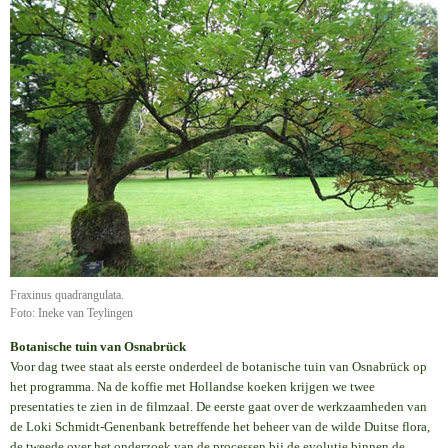
Fraxinus quadrangulata.
Foto: Ineke van Teylingen
Botanische tuin van Osnabrück
Voor dag twee staat als eerste onderdeel de botanische tuin van Osnabrück op
het programma. Na de koffie met Hollandse koeken krijgen we twee
presentaties te zien in de filmzaal. De eerste gaat over de werkzaamheden van
de Loki Schmidt-Genenbank betreffende het beheer van de wilde Duitse flora,
de tweede over het onderzoek van de processen bij de evolutie binnen de