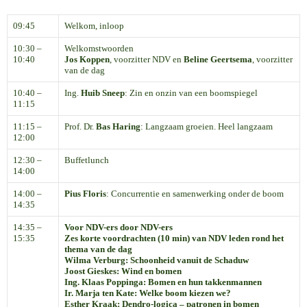
09:45
Welkom, inloop
10:30 –
Welkomstwoorden
10:40
Jos Koppen
, voorzitter NDV en
Beline Geertsema
, voorzitter
van de dag
10:40 –
Ing.
Huib Sneep
: Zin en onzin van een boomspiegel
11:15
11:15 –
Prof. Dr.
Bas Haring
: Langzaam groeien. Heel langzaam
12:00
12:30 –
Buffetlunch
14:00
14:00 –
Pius Floris
: Concurrentie en samenwerking onder de boom
14:35
14:35 –
Voor NDV-ers door NDV-ers
15:35
Zes korte voordrachten (10 min) van NDV leden rond het
thema van de dag
Wilma Verburg
: Schoonheid vanuit de Schaduw
Joost Gieskes
: Wind en bomen
Ing.
Klaas Poppinga
: Bomen en hun takkenmannen
Ir.
Marja ten Kate
: Welke boom kiezen we?
Esther Kraak
: Dendro-logica – patronen in bomen