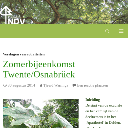
Zoeken
Ga
naar
de
inhoud
Verslagen van activiteiten
Zomerbijeenkomst
Twente/Osnabrück
30 augustus 2014
Tjeerd Warringa
Een reactie plaatsen
Inleiding
De start van de excursie
en het verblijf van de
deelnemers is in het
‘Aparthotel’ in Delden.