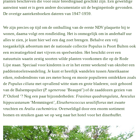
planten beschreven die voor onze breedtegraad geschikt zijn. Een geweldige
aanwinst want er is geen andere documentatie uit de beginperiode gevonden.
De overige aantekenboeken dateren van 1947-1959.
We zijn precies op tijd om de onthulling van de eerste NDV plaquette bij te
wonen, daarna volgt een rondleiding. Het is onmogelijk om in anderhalf uur
alles te zien, je kunt hier wel een dag zoet brengen. Behalve een vrij
toegankelijk arboretum met de nationale collectie Populus is Poort Bulten ook
een recreatiegebied met vijvers en speelweiden. Het beschikt over een
natuurtuin waarin zestig soorten wilde planten voorkomen die op de Rode
Lijst staan. Speciaal voor kinderen is er in het eerste weekend van oktober een
paddenstoelenwandeling. Je kunt er heerlijk wandelen tussen Amerikaanse
eiken, rododendrons van zes meter hoog en mooie populieren ontdekken zoals
de
Populus ciliata
met opvallend witte stam en grote bladeren; ooit gehoord
van de Balsempopulier (
P. xgenerosa
‘Beaupré’) of de zaaddozen gezien van
P.
’Oxford ‘? Nog een paar bijzonderheden:
Fraxinus quadrangulata
,
Aesculus
hippocastanum
‘Memmingeri’,
Eleutherococcus sessiliflorus
met zwarte
vruchten en
Aralia cachemirica
. Overweldigd door een enorm sortiment
bomen en struiken gaan we op weg naar het hotel voor het dinerbuffet.