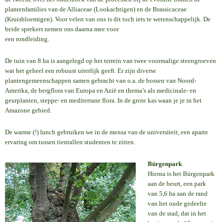
plantenfamilies van de Alliaceae (Lookachtigen) en de Brassicaceae
(Kruisbloemigen). Voor velen van ons is dit toch iets te wetenschappelijk. De
beide sprekers nemen ons daarna mee voor
een rondleiding.
De tuin van 8 ha is aangelegd op het terrein van twee voormalige steengroeven
wat het geheel een robuust uiterlijk geeft. Er zijn diverse
plantengemeenschappen samen gebracht van o.a. de bossen van Noord-
Amerika, de bergflora van Europa en Azië en thema’s als medicinale- en
geurplanten, steppe- en mediterrane flora. In de grote kas waan je je in het
Amazone gebied.
De warme (!) lunch gebruiken we in de mensa van de universiteit, een aparte
ervaring om tussen tientallen studenten te zitten.
Bürgenpark
Hierna is het Bürgenpark
aan de beurt, een park
van 5,6 ha aan de rand
van het oude gedeelte
van de stad, dat in het