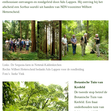
enthousiast ontvangen en rondgeleid door Ado Lappen. Hij ontving bij het
afscheid een
Sorbus wardii
uit handen van NDV-voorzitter Wilbert
Hetterscheid.
Links: De Sequoia-farm in Nettetal-Kaldenkirchen
Rechts Wilbert Hetterscheid bedankt Ado Lappen voor de rondleiding
Foto’s: Ineke Vink
Botanische Tuin van
Krefeld
De tweede stop betrof de
Botanische Tuin van
Krefeld. Een fraai
onderhouden tuin van