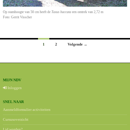
Op stamhoogte van 50 cm heeft de
Taxus baccata
een omtrek van 2,72 m
Foto: Gerrit Visscher
Berichten
1
2
Volgende →
navigatie
MIJN NDV
Inloggen
SNEL NAAR
Aanmeldformulier activiteiten
Cursusoverzicht
Lid worden?