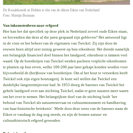
De Kozakkeneik in Delden is één van de dikste Eiken van Nederland
Foto: Martijn Bouman
Van inkomstenbron naar erfgoed
Hoe kan het dat specifiek op deze plek in Nederland zoveel oude Eiken staan,
en bovendien dat deze al die jaren gespaard zijn gebleven? Het antwoord ligt
in de visie en het beheer van de eigenaren van Twickel. Zij zijn door de
eeuwen heen altijd zeer zuinig geweest op hun eikenhout. Het diende namelijk
een belangrijk financieel doel binnen het landgoed; eikenhout is immers veel
waard. Op de boerderijen van Twickel werden pachters verplicht eikenbomen
te planten op hun erven, welke 100-200 jaar later gekapt konden worden voor
bijvoorbeeld de (her)bouw van boerderijen. Om al het hout te verwerken heeft
Twickel ook zijn eigen houtzagerij. Je kunt wel stellen dat Twickel een
duidelijke langetermijnvisie had. In 1953 droeg de barones van Twickel het
gehele landgoed over aan stichting Twickel, nadat er geen nazaten meer waren
om het over te nemen. Het belangrijkste doel van de stichting luidt ‘het
behoud van Twickel als natuurreservaat en cultuurmonument en handhaving
van haar historische betekenis’. Mede door deze wens van de barones staan de
Eiken er vandaag de dag nog steeds, en zijn de bomen natuur- en
cultuurhistorisch erfgoed geworden.