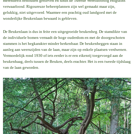
merendeels behouden gebleven en sinds de Tweede Wereldoorlog enigszins
verwaarloosd. Rigoureuze beheerplannen zijn wel gemaakt maar zijn,
gelukkig, niet uitgevoerd. Waarmee een prachtig oud landgoed met de
wonderlijke Beukenlaan bewaard is gebleven.
De Beukenlaan is dus in feite een uitgegroeide beukenheg. De stamdikte van
de individuele bomen verraadt de hoge ouderdom en met de doorgeschoten
stammen is het hegkarakter minder herkenbaar. De beukenheggen staan in
aanleg aan weerszijden van de laan, maar zijn op enkele plaatsen verdwenen.
Vermoedelijk rond 1930 of iets eerder is er een eikenrij toegevoegd aan de
beukenhaag, deels tussen de Beuken, deels erachter. Het is een tweede tijdslaag
van de laan geworden.