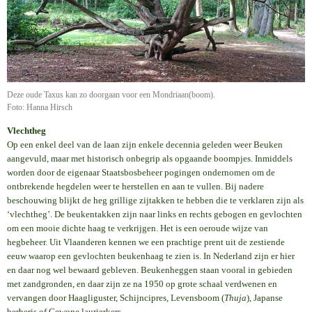
Deze oude Taxus kan zo doorgaan voor een Mondriaan(boom).
Foto: Hanna Hirsch
Vlechtheg
Op een enkel deel van de laan zijn enkele decennia geleden weer Beuken
aangevuld, maar met historisch onbegrip als opgaande boompjes. Inmiddels
worden door de eigenaar Staatsbosbeheer pogingen ondernomen om de
ontbrekende hegdelen weer te herstellen en aan te vullen. Bij nadere
beschouwing blijkt de heg grillige zijtakken te hebben die te verklaren zijn als
‘vlechtheg’. De beukentakken zijn naar links en rechts gebogen en gevlochten
om een mooie dichte haag te verkrijgen. Het is een oeroude wijze van
hegbeheer. Uit Vlaanderen kennen we een prachtige prent uit de zestiende
eeuw waarop een gevlochten beukenhaag te zien is. In Nederland zijn er hier
en daar nog wel bewaard gebleven. Beukenheggen staan vooral in gebieden
met zandgronden, en daar zijn ze na 1950 op grote schaal verdwenen en
vervangen door Haagliguster, Schijncipres, Levensboom (
Thuja
), Japanse
berberis of Gewone laurierkers.