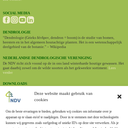
SOCIAL MEDIA
DENDROLOGIE
“Dendrologie (Grieks δένδρον, dendron = boom) is de studie van bomen,
heesters en in het algemeen houtachtige planten. Het is een wetenschappelijk
deelgebied van de botanie.” – Wikipedia
NEDERLANDSE DENDROLOGISCHE VERENIGING
De NDV richt zich vooral op de in ons land winterharde houtige gewassen. Het
gaat daarbij zowel om de wilde soorten als het gekweekte sortiment.
Lees
verder
DOWNLOADS
•
Nederlandse namen van cultuurplanten (Standaardlijst 2024)
Deze website maakt gebruik van
cookies
BOMENBIEB
Dé online bomengids met informatie en foto's van een groot aantal
boomsoorten.
Om de beste ervaringen te bieden, gebruiken wij cookies om informatie over je
apparaat op te slaan en/of te raadplegen. Door in te stemmen met deze technologieën
kunnen wij gegevens zoals surfgedrag of unieke ID's op deze site verwerken. Als je