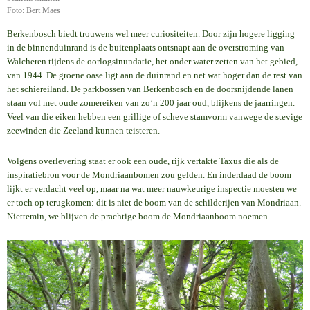
Foto: Bert Maes
Berkenbosch biedt trouwens wel meer curiositeiten. Door zijn hogere ligging
in de binnenduinrand is de buitenplaats ontsnapt aan de overstroming van
Walcheren tijdens de oorlogsinundatie, het onder water zetten van het gebied,
van 1944. De groene oase ligt aan de duinrand en net wat hoger dan de rest van
het schiereiland. De parkbossen van Berkenbosch en de doorsnijdende lanen
staan vol met oude zomereiken van zo’n 200 jaar oud, blijkens de jaarringen.
Veel van die eiken hebben een grillige of scheve stamvorm vanwege de stevige
zeewinden die Zeeland kunnen teisteren.
Volgens overlevering staat er ook een oude, rijk vertakte Taxus die als de
inspiratiebron voor de Mondriaanbomen zou gelden. En inderdaad de boom
lijkt er verdacht veel op, maar na wat meer nauwkeurige inspectie moesten we
er toch op terugkomen: dit is niet de boom van de schilderijen van Mondriaan.
Niettemin, we blijven de prachtige boom de Mondriaanboom noemen.