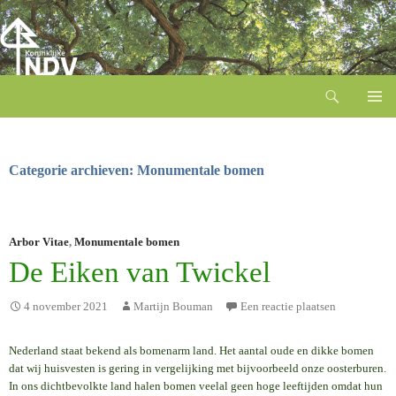
Zoeken
Ga
naar
de
inhoud
Categorie archieven: Monumentale bomen
Arbor Vitae
,
Monumentale bomen
De Eiken van Twickel
4 november 2021
Martijn Bouman
Een reactie plaatsen
Nederland staat bekend als bomenarm land. Het aantal oude en dikke bomen
dat wij huisvesten is gering in vergelijking met bijvoorbeeld onze oosterburen.
In ons dichtbevolkte land halen bomen veelal geen hoge leeftijden omdat hun