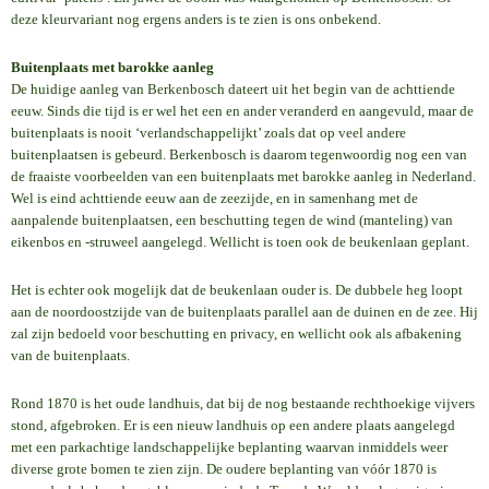
deze kleurvariant nog ergens anders is te zien is ons onbekend.
Buitenplaats met barokke aanleg
De huidige aanleg van Berkenbosch dateert uit het begin van de achttiende
eeuw. Sinds die tijd is er wel het een en ander veranderd en aangevuld, maar de
buitenplaats is nooit ‘verlandschappelijkt’ zoals dat op veel andere
buitenplaatsen is gebeurd. Berkenbosch is daarom tegenwoordig nog een van
de fraaiste voorbeelden van een buitenplaats met barokke aanleg in Nederland.
Wel is eind achttiende eeuw aan de zeezijde, en in samenhang met de
aanpalende buitenplaatsen, een beschutting tegen de wind (manteling) van
eikenbos en -struweel aangelegd. Wellicht is toen ook de beukenlaan geplant.
Het is echter ook mogelijk dat de beukenlaan ouder is. De dubbele heg loopt
aan de noordoostzijde van de buitenplaats parallel aan de duinen en de zee. Hij
zal zijn bedoeld voor beschutting en privacy, en wellicht ook als afbakening
van de buitenplaats.
Rond 1870 is het oude landhuis, dat bij de nog bestaande rechthoekige vijvers
stond, afgebroken. Er is een nieuw landhuis op een andere plaats aangelegd
met een parkachtige landschappelijke beplanting waarvan inmiddels weer
diverse grote bomen te zien zijn. De oudere beplanting van vóór 1870 is