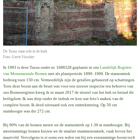
De
Taxus
staat echt ín de kerk
Foto: Gerrit Visscher
In 1993 is deze Taxus onder nr. 1688328 geplaatst in ons
Landelijk Register
van Monumentale Bomen
met als plantperiode 1890- 1900. De stamomtrek
bedroeg toen 150 cm. Vermoedelijk zijn de getallen gebaseerd op schattingen.
Toen deze boom aan de beurt was voor een nieuwe inspectie ten behoeve van
ons Bomenregister kreeg ik in maart 2017 de sleutel van het hek en betrad dit
heiligdom. Ik was diep onder de indruk en kon wat foto’s maken van de
complete boom. Ik deed uiteraard ook een omtrekmeting. Op 50 cm
stamhoogte was die 272 cm.
Bij 90% van de bomen meten we de stamomtrek op 1.30 m stamhoogte. Bij
meerstammige bomen kiezen we de smalste stammenomtrek, vaak boven het
maaiveld. Vervolgens is er soms een reden om bij een eenstammige boom toch