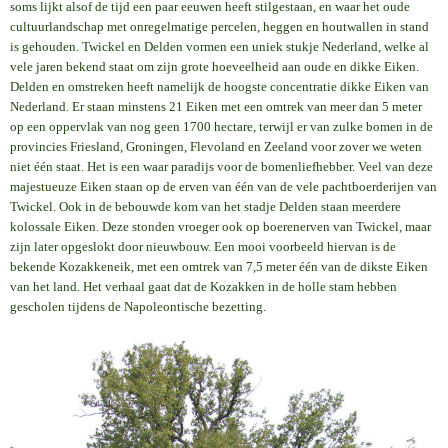
soms lijkt alsof de tijd een paar eeuwen heeft stilgestaan, en waar het oude
cultuurlandschap met onregelmatige percelen, heggen en houtwallen in stand
is gehouden. Twickel en Delden vormen een uniek stukje Nederland, welke al
vele jaren bekend staat om zijn grote hoeveelheid aan oude en dikke Eiken.
Delden en omstreken heeft namelijk de hoogste concentratie dikke Eiken van
Nederland. Er staan minstens 21 Eiken met een omtrek van meer dan 5 meter
op een oppervlak van nog geen 1700 hectare, terwijl er van zulke bomen in de
provincies Friesland, Groningen, Flevoland en Zeeland voor zover we weten
niet één staat. Het is een waar paradijs voor de bomenliefhebber. Veel van deze
majestueuze Eiken staan op de erven van één van de vele pachtboerderijen van
Twickel. Ook in de bebouwde kom van het stadje Delden staan meerdere
kolossale Eiken. Deze stonden vroeger ook op boerenerven van Twickel, maar
zijn later opgeslokt door nieuwbouw. Een mooi voorbeeld hiervan is de
bekende Kozakkeneik, met een omtrek van 7,5 meter één van de dikste Eiken
van het land. Het verhaal gaat dat de Kozakken in de holle stam hebben
gescholen tijdens de Napoleontische bezetting.