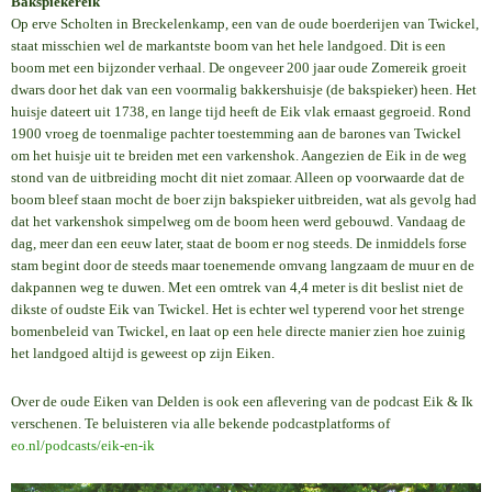
Bakspiekereik
Op erve Scholten in Breckelenkamp, een van de oude boerderijen van Twickel,
staat misschien wel de markantste boom van het hele landgoed. Dit is een
boom met een bijzonder verhaal. De ongeveer 200 jaar oude Zomereik groeit
dwars door het dak van een voormalig bakkershuisje (de bakspieker) heen. Het
huisje dateert uit 1738, en lange tijd heeft de Eik vlak ernaast gegroeid. Rond
1900 vroeg de toenmalige pachter toestemming aan de barones van Twickel
om het huisje uit te breiden met een varkenshok. Aangezien de Eik in de weg
stond van de uitbreiding mocht dit niet zomaar. Alleen op voorwaarde dat de
boom bleef staan mocht de boer zijn bakspieker uitbreiden, wat als gevolg had
dat het varkenshok simpelweg om de boom heen werd gebouwd. Vandaag de
dag, meer dan een eeuw later, staat de boom er nog steeds. De inmiddels forse
stam begint door de steeds maar toenemende omvang langzaam de muur en de
dakpannen weg te duwen. Met een omtrek van 4,4 meter is dit beslist niet de
dikste of oudste Eik van Twickel. Het is echter wel typerend voor het strenge
bomenbeleid van Twickel, en laat op een hele directe manier zien hoe zuinig
het landgoed altijd is geweest op zijn Eiken.
Over de oude Eiken van Delden is ook een aflevering van de podcast Eik & Ik
verschenen. Te beluisteren via alle bekende podcastplatforms of
eo.nl/podcasts/eik-en-ik