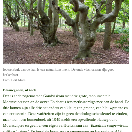
Iedere Beuk van de laan is een natuurkunstwerk. De oude vlechtarmen zijn goed
herkenbaar.
Foto: Bert Maes
Blauwgroen, of toch…
Dan is er de zogenaamde Goudviskom met drie grote, monumentale
Moerascipressen op de oever. En daar is iets merkwaardigs mee aan de hand. De
drie bomen zijn alle drie net anders van kleur; een groene, een blauwgroene en
een er tussenin. Deze variëteiten zijn in geen dendrologische sleutel te vinden,
maar toch: een bomenboek uit 1949 meldt een opvallende blauwgroene
Moerascipres en geeft er een eigen variëteitsnaam aan:
Taxodium sempervirens
cultivar ‘patens’. En jawel de boom was waargenomen op Berkenbosch! Of