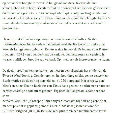
op een andere hoogte te meten. In het geval van deze Taxus is dat het
stamopschot. De beheerder vertelde dat de boom een keer fors was gesnoeid en
dat hij nu het opschot af en toe verwijderde. Tijdens mijn meting was dat niet
het geval en koos ik voor een zuivere stamomtrek op mindere hoogte. De foto’s
tonen dat de Taxus een vrij strakke stam heeft, dus is er niet zo veel verschil
qua hoogte.
De oorspronkelijke kerk op deze plaats was Rooms Katholiek. Na de
Reformatie kwam het in andere handen en werd slechts het oorspronkelijke
koor als kerkgebouw gebruikt. De rest raakte in verval. De legende dat Franse
troepen in 1672 van over de Maas de kerk hebben beschoten en vernield is
waarschijnlijk een broodje aap verhaal. Op internet valt hierover meer te lezen.
De deels vervallen kerk geraakte nog meer in verval tijdens het einde van de
Tweede Wereldoorlog. Ook de toren en het koor kregen klappen te verwerken.
Beide werden na de oorlog hersteld en in 1950 heropend. Het schip was en
bleef een ruïne. Daarin heeft dus een Taxus kans gezien te ontkiemen en tot een
eerbiedwaardige boom uit te groeien. Hij deed dat langzaam, zoals het deze
soort
betaamt. Zijn leeftijd zal speculatief blijven, maar dat hij ooit nog eens door
meneer pastoor is geplant, geloof ik niet. Sinds de Rijksdienst voor het
Cultureel Erfgoed (RCE) in 1972 de kerk plus toren een monumentale status