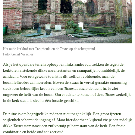
Het oude kerkhof met Treurbeuk, en de
Taxus
op de achtergrond
Foto: Gerrit Visscher
Als je het openbare terrein oploopt en links aanhoudt, trekken de tegen de
kerktoren afstekende dikke muurrestanten en raampartijen onmiddellijk de
aandacht. Voor een gewone toerist is dit wellicht voldoende, maar de
boomliefhebber zal meer zien. Boven de zwaar in verval geraakte ommuring
steekt een behoorlijke kroon van een
Taxus baccata
de lucht in. Je ziet
ongeveer de helft van de boom. Om er achter te komen of deze
Taxus
werkelijk
in de kerk staat, is slechts één locatie geschikt.
De ruïne is om begrijpelijke redenen niet toegankelijk. Een groot ijzeren
spijlenhek schermt de ingang af. Maar hier doorheen kijkend zie je een redelijk
dikke
Taxus
-stam naast een zuilvormig pilaarrestant van de kerk. Een fraaie
combinatie en beide oud tot zeer oud.