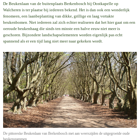
De Beukenlaan van de buitenplaats Berkenbosch bij Oostkapelle op
Walcheren is ter plaatse bij iedereen bekend. Het is dan ook een wonderlijk
fenomeen, een laanbeplanting van dikke, grillige en laag vertakte
beukenbomen. Niet iedereen zal zich echter realiseren dat het hier gaat om een
oeroude beukenhaag die sinds ten minste een halve eeuw niet meer is
geschoren. Bijzondere landschapselementen worden eigenlijk pas echt
spannend als er een tijd lang niet meer naar gekeken wordt.
De pittoreske Beukenlaan van Berkenbosch met aan weerszijden de uitgegroeide oude
beukenstammen