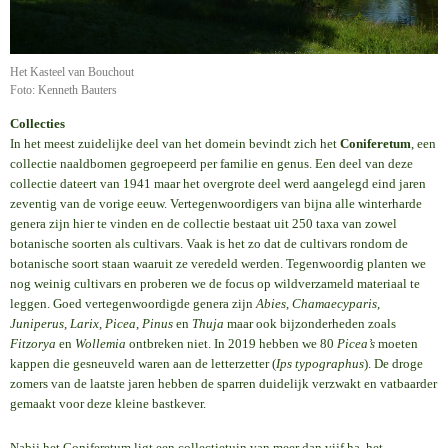
Het Kasteel van Bouchout
Foto: Kenneth Bauters
Collecties
In het meest zuidelijke deel van het domein bevindt zich het
Coniferetum
, een
collectie naaldbomen gegroepeerd per familie en genus. Een deel van deze
collectie dateert van 1941 maar het overgrote deel werd aangelegd eind jaren
zeventig van de vorige eeuw. Vertegenwoordigers van bijna alle winterharde
genera zijn hier te vinden en de collectie bestaat uit 250 taxa van zowel
botanische soorten als cultivars. Vaak is het zo dat de cultivars rondom de
botanische soort staan waaruit ze veredeld werden. Tegenwoordig planten we
nog weinig cultivars en proberen we de focus op wildverzameld materiaal te
leggen. Goed vertegenwoordigde genera zijn
Abies
,
Chamaecyparis
,
Juniperus
,
Larix
,
Picea
,
Pinus
en
Thuja
maar ook bijzonderheden zoals
Fitzorya
en
Wollemia
ontbreken niet. In 2019 hebben we 80
Picea’s
moeten
kappen die gesneuveld waren aan de letterzetter (
Ips typographus
). De droge
zomers van de laatste jaren hebben de sparren duidelijk verzwakt en vatbaarder
gemaakt voor deze kleine bastkever.
Nabij het Coniferetum ligt een collectietuin van meer dan vijf ha, het