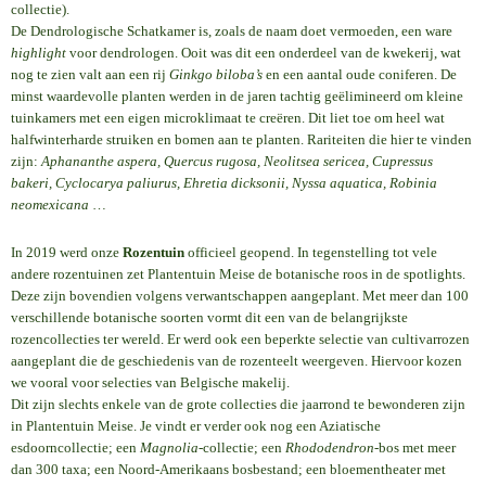
collectie).
De Dendrologische Schatkamer is, zoals de naam doet vermoeden, een ware
highlight
voor dendrologen. Ooit was dit een onderdeel van de kwekerij, wat
nog te zien valt aan een rij
Ginkgo biloba’s
en een aantal oude coniferen. De
minst waardevolle planten werden in de jaren tachtig geëlimineerd om kleine
tuinkamers met een eigen microklimaat te creëren. Dit liet toe om heel wat
halfwinterharde struiken en bomen aan te planten. Rariteiten die hier te vinden
zijn:
Aphananthe aspera, Quercus rugosa, Neolitsea sericea, Cupressus
bakeri, Cyclocarya paliurus, Ehretia dicksonii, Nyssa aquatica, Robinia
neomexicana
…
In 2019 werd onze
Rozentuin
officieel geopend. In tegenstelling tot vele
andere rozentuinen zet Plantentuin Meise de botanische roos in de spotlights.
Deze zijn bovendien volgens verwantschappen aangeplant. Met meer dan 100
verschillende botanische soorten vormt dit een van de belangrijkste
rozencollecties ter wereld. Er werd ook een beperkte selectie van cultivarrozen
aangeplant die de geschiedenis van de rozenteelt weergeven. Hiervoor kozen
we vooral voor selecties van Belgische makelij.
Dit zijn slechts enkele van de grote collecties die jaarrond te bewonderen zijn
in Plantentuin Meise. Je vindt er verder ook nog een Aziatische
esdoorncollectie; een
Magnolia
-collectie; een
Rhododendron
-bos met meer
dan 300 taxa; een Noord-Amerikaans bosbestand; een bloementheater met