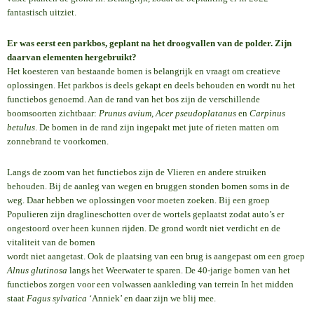
fantastisch uitziet.
Er was eerst een parkbos, geplant na het droogvallen van de polder. Zijn
daarvan elementen hergebruikt?
Het koesteren van bestaande bomen is belangrijk en vraagt om creatieve
oplossingen. Het parkbos is deels gekapt en deels behouden en wordt nu het
functiebos genoemd. Aan de rand van het bos zijn de verschillende
boomsoorten zichtbaar:
Prunus avium
,
Acer pseudoplatanus
en
Carpinus
betulus
. De bomen in de rand zijn ingepakt met jute of rieten matten om
zonnebrand te voorkomen.
Langs de zoom van het functiebos zijn de Vlieren en andere struiken
behouden. Bij de aanleg van wegen en bruggen stonden bomen soms in de
weg. Daar hebben we oplossingen voor moeten zoeken. Bij een groep
Populieren zijn draglineschotten over de wortels geplaatst zodat auto’s er
ongestoord over heen kunnen rijden. De grond wordt niet verdicht en de
vitaliteit van de bomen
wordt niet aangetast. Ook de plaatsing van een brug is aangepast om een groep
Alnus glutinosa
langs het Weerwater te sparen. De 40-jarige bomen van het
functiebos zorgen voor een volwassen aankleding van terrein In het midden
staat
Fagus sylvatica
‘Anniek’ en daar zijn we blij mee.