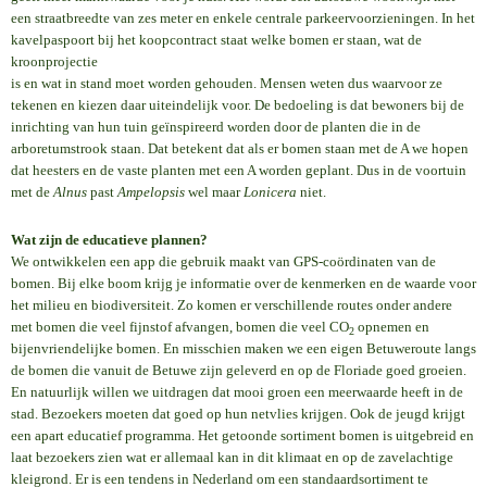
een straatbreedte van zes meter en enkele centrale parkeervoorzieningen. In het
kavelpaspoort bij het koopcontract staat welke bomen er staan, wat de
kroonprojectie
is en wat in stand moet worden gehouden. Mensen weten dus waarvoor ze
tekenen en kiezen daar uiteindelijk voor. De bedoeling is dat bewoners bij de
inrichting van hun tuin geïnspireerd worden door de planten die in de
arboretumstrook staan. Dat betekent dat als er bomen staan met de A we hopen
dat heesters en de vaste planten met een A worden geplant. Dus in de voortuin
met de
Alnus
past
Ampelopsis
wel maar
Lonicera
niet.
Wat zijn de educatieve plannen?
We ontwikkelen een app die gebruik maakt van GPS-coördinaten van de
bomen. Bij elke boom krijg je informatie over de kenmerken en de waarde voor
het milieu en biodiversiteit. Zo komen er verschillende routes onder andere
met bomen die veel fijnstof afvangen, bomen die veel CO
opnemen en
2
bijenvriendelijke bomen. En misschien maken we een eigen Betuweroute langs
de bomen die vanuit de Betuwe zijn geleverd en op de Floriade goed groeien.
En natuurlijk willen we uitdragen dat mooi groen een meerwaarde heeft in de
stad. Bezoekers moeten dat goed op hun netvlies krijgen. Ook de jeugd krijgt
een apart educatief programma. Het getoonde sortiment bomen is uitgebreid en
laat bezoekers zien wat er allemaal kan in dit klimaat en op de zavelachtige
kleigrond. Er is een tendens in Nederland om een standaardsortiment te