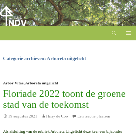
Zoeken
Ga
naar
de
inhoud
Categorie archieven: Arboreta uitgelicht
Arbor Vitae
,
Arboreta uitgelicht
Floriade 2022 toont de groene
stad van de toekomst
19 augustus 2021
Harry de Coo
Een reactie plaatsen
Als afsluiting van de rubriek Arboreta Uitgelicht deze keer een bijzonder