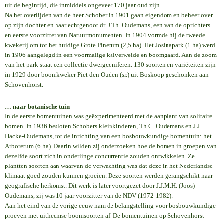
uit de begintijd, die inmiddels ongeveer 170 jaar oud zijn.
Na het overlijden van de heer Schober in 1901 gaan eigendom en beheer over
op zijn dochter en haar echtgenoot dr. J.Th. Oudemans, een van de oprichters
en eerste voorzitter van Natuurmonumenten. In 1904 vormde hij de tweede
kwekerij om tot het huidige Grote Pinetum (2,5 ha). Het Josinapark (1 ha) werd
in 1906 aangelegd in een voormalige kalverweide en boomgaard. Aan de zoom
van het park staat een collectie dwergconiferen. 130 soorten en variëteiten zijn
in 1929 door boomkweker Piet den Ouden (sr.) uit Boskoop geschonken aan
Schovenhorst.
… naar botanische tuin
In de eerste bomentuinen was geëxperimenteerd met de aanplant van solitaire
bomen. In 1936 besloten Schobers kleinkinderen, Th.C. Oudemans en J.J.
Hacke-Oudemans, tot de inrichting van een bosbouwkundige bomentuin: het
Arboretum (6 ha). Daarin wilden zij onderzoeken hoe de bomen in groepen van
dezelfde soort zich in onderlinge concurrentie zouden ontwikkelen. Ze
plantten soorten aan waarvan de verwachting was dat deze in het Nederlandse
klimaat goed zouden kunnen groeien. Deze soorten werden gerangschikt naar
geografische herkomst. Dit werk is later voortgezet door J.J.M.H. (Joos)
Oudemans, zij was 10 jaar voorzitter van de NDV (1972-1982).
Aan het eind van de vorige eeuw nam de belangstelling voor bosbouwkundige
proeven met uitheemse boomsoorten af. De bomentuinen op Schovenhorst