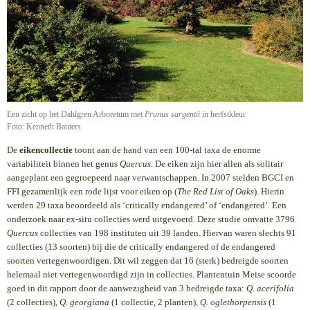
Een zicht op het Dahlgren Arboretum met
Prunus sargentii
in herfstkleur
Foto: Kenneth Bauters
De
eikencollectie
toont aan de hand van een 100-tal taxa de enorme
variabiliteit binnen het genus
Quercus
. De eiken zijn hier allen als solitair
aangeplant een gegroepeerd naar verwantschappen. In 2007 stelden BGCI en
FFI gezamenlijk een rode lijst voor eiken op (
The Red List of Oaks
). Hierin
werden 29 taxa beoordeeld als ‘critically endangered’ of ‘endangered’. Een
onderzoek naar ex-situ collecties werd uitgevoerd. Deze studie omvatte 3796
Quercus
collecties van 198 instituten uit 39 landen. Hiervan waren slechts 91
collecties (13 soorten) bij die de critically endangered of de endangered
soorten vertegenwoordigen. Dit wil zeggen dat 16 (sterk) bedreigde soorten
helemaal niet vertegenwoordigd zijn in collecties. Plantentuin Meise scoorde
goed in dit rapport door de aanwezigheid van 3 bedreigde taxa:
Q. acerifolia
(2 collecties),
Q. georgiana
(1 collectie, 2 planten),
Q. oglethorpensis
(1