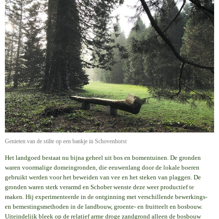
Genieten van de stilte op een bankje in Schovenhorst
Het landgoed bestaat nu bijna geheel uit bos en bomentuinen. De gronden
waren voormalige domeingronden, die eeuwenlang door de lokale boeren
gebruikt werden voor het beweiden van vee en het steken van plaggen. De
gronden waren sterk verarmd en Schober wenste deze weer productief te
maken. Hij experimenteerde in de ontginning met verschillende bewerkings-
en bemestingsmethoden in de landbouw, groente- en fruitteelt en bosbouw.
Uiteindelijk bleek op de relatief arme droge zandgrond alleen de bosbouw