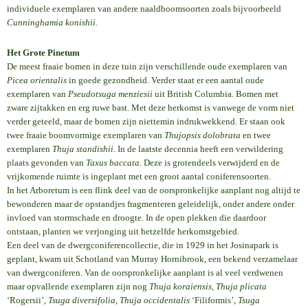
individuele exemplaren van andere naaldboomsoorten zoals bijvoorbeeld
Cunninghamia konishii
.
Het Grote Pinetum
De meest fraaie bomen in deze tuin zijn verschillende oude exemplaren van
Picea orientalis
in goede gezondheid. Verder staat er een aantal oude
exemplaren van
Pseudotsuga menziesii
uit British Columbia. Bomen met
zware zijtakken en erg ruwe bast. Met deze herkomst is vanwege de vorm niet
verder geteeld, maar de bomen zijn niettemin indrukwekkend. Er staan ook
twee fraaie boomvormige exemplaren van
Thujopsis dolobrata
en twee
exemplaren
Thuja standishii
. In de laatste decennia heeft een verwildering
plaats gevonden van
Taxus baccata
. Deze is grotendeels verwijderd en de
vrijkomende ruimte is ingeplant met een groot aantal coniferensoorten.
In het Arboretum is een flink deel van de oorspronkelijke aanplant nog altijd te
bewonderen maar de opstandjes fragmenteren geleidelijk, onder andere onder
invloed van stormschade en droogte. In de open plekken die daardoor
ontstaan, planten we verjonging uit hetzelfde herkomstgebied.
Een deel van de dwergconiferencollectie, die in 1929 in het Josinapark is
geplant, kwam uit Schotland van Murray Hornibrook, een bekend verzamelaar
van dwergconiferen. Van de oorspronkelijke aanplant is al veel verdwenen
maar opvallende exemplaren zijn nog
Thuja koraiensis
,
Thuja plicata
‘Rogersii’,
Tsuga diversifolia
,
Thuja occidentalis
‘Filiformis’,
Tsuga