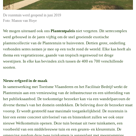
De rozentuin werd geopend in juni 2019
Foto: Manon van Hoye
We mogen uiteraard ook ons
Plantentpaleis
niet vergeten. Dit serrecomplex
werd gebouwd in de jaren vijftig om de snel groeiende exotische
plantencollectie van de Plantentuin te huisvesten. Dertien grote, onderling
verbonden serres nemen je mee op een tocht rond de wereld. Elke kas heeft als
thema een vegetatiezone, gaande van tropisch regenwoud tot droge
woestijnen. In elke kas bevinden zich tussen de 400 en 700 verschillende
soorten.
Nieuw erfgoed in de maak
In samenwerking met Toerisme Vlaanderen en het Facilitair Bedrijf werkt de
Plantentuin aan een vernieuwing van de infrastructuur en een uitbreiding van
het publieksaanbod. De toekomstige bezoeker kan via een wandelparcours de
diverse thema’s van het domein ontdekken. De beleving door de bezoeker staat
voorop. Er wordt gestreefd naar maximale toegankelijkheid. De rozentuin is
hier een eerste concreet uitvloeisel van en binnenkort zullen we ook onze
nieuwe Welkomsttuin openen. Deze tuin bestaat uit twee tuinkamers, een
voorbeeld van een middeleeuwse tuin en een geuren- en kleurentuin. De
omgeving rondom deze twee tuinkamers is aangeplant met meerstammige