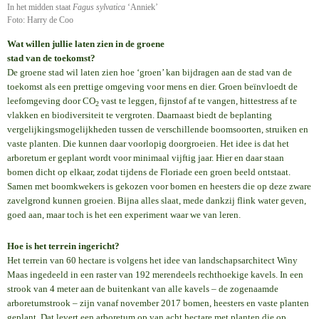
In het midden staat
Fagus sylvatica
‘Anniek’
Foto: Harry de Coo
Wat willen jullie laten zien in de groene
stad van de toekomst?
De groene stad wil laten zien hoe ‘groen’ kan bijdragen aan de stad van de
toekomst als een prettige omgeving voor mens en dier. Groen beïnvloedt de
leefomgeving door CO
vast te leggen, fijnstof af te vangen, hittestress af te
2
vlakken en biodiversiteit te vergroten. Daarnaast biedt de beplanting
vergelijkingsmogelijkheden tussen de verschillende boomsoorten, struiken en
vaste planten. Die kunnen daar voorlopig doorgroeien. Het idee is dat het
arboretum er geplant wordt voor minimaal vijftig jaar. Hier en daar staan
bomen dicht op elkaar, zodat tijdens de Floriade een groen beeld ontstaat.
Samen met boomkwekers is gekozen voor bomen en heesters die op deze zware
zavelgrond kunnen groeien. Bijna alles slaat, mede dankzij flink water geven,
goed aan, maar toch is het een experiment waar we van leren.
Hoe is het terrein ingericht?
Het terrein van 60 hectare is volgens het idee van landschapsarchitect Winy
Maas ingedeeld in een raster van 192 merendeels rechthoekige kavels. In een
strook van 4 meter aan de buitenkant van alle kavels – de zogenaamde
arboretumstrook – zijn vanaf november 2017 bomen, heesters en vaste planten
geplant. Dat levert een arboretum op van acht hectare met planten die op