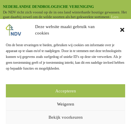
NEDERLANDSE DENDROLOGISCHE VERENIGING
De NDV richt zich vooral op de in ons land winterharde houtige gewassen. Het
gaat daarbij zowel om de wilde soorten als het gekweekte sortiment.
Lees
verder
Deze website maakt gebruik van
cookies
DOWNLOADS
•
Nederlandse namen van cultuurplanten (Standaardlijst 2024)
Om de beste ervaringen te bieden, gebruiken wij cookies om informatie over je
BOMENBIEB
apparaat op te slaan en/of te raadplegen. Door in te stemmen met deze technologieën
Dé online bomengids met informatie en foto's van een groot aantal
kunnen wij gegevens zoals surfgedrag of unieke ID's op deze site verwerken. Als je
boomsoorten.
geen toestemming geeft of je toestemming intrekt, kan dit een nadelige invloed hebben
op bepaalde functies en mogelijkheden.
Accepteren
LINKS
Weigeren
Zusterverenigingen
Overige links
Bekijk voorkeuren