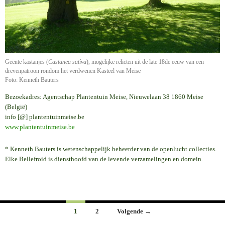
Geënte kastanjes (
Castanea sativa
), mogelijke relicten uit de late 18de eeuw van een
drevenpatroon rondom het verdwenen Kasteel van Meise
Foto: Kenneth Bauters
Bezoekadres: Agentschap Plantentuin Meise, Nieuwelaan 38 1860 Meise
(België)
info [@] plantentuinmeise.be
www.plantentuinmeise.be
* Kenneth Bauters is wetenschappelijk beheerder van de openlucht collecties.
Elke Bellefroid is diensthoofd van de levende verzamelingen en domein.
Berichten
1
2
Volgende →