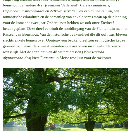
bomen, onder andere
Acer freemanii
‘Jeffersred’,
Cercis canadensis
,
Heptacodium miconioides
en
Zelkova serrata
. Ook een culinaire tuin, een
romantische eilandtuin en de heraanleg van enkele serres staan op de planning
voor de komende twee jaar. Ondertussen hebben we ook onze Eredreef
heraangeplant. Deze dreef verbindt de hoofdingang van de Plantentuin met het
Kasteel van Bouchout. Van de historische beukendreef die dit ooit was, bleven
slechts enkele bomen over. Opnieuw een beukendreef zou een logische keuze
geweest zijn, maar de klimaatverandering maakte een meer gedurfde keuze
wenselijk. Met de aanplant van 48 watercipressen (
Metasequoia
glyptostroboides
) kiest Plantentuin Meise resoluut voor de toekomst!