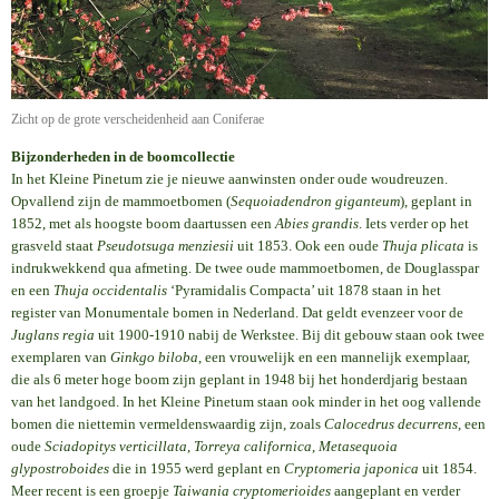
Zicht op de grote verscheidenheid aan Coniferae
Bijzonderheden in de boomcollectie
In het Kleine Pinetum zie je nieuwe aanwinsten onder oude woudreuzen.
Opvallend zijn de mammoetbomen (
Sequoiadendron giganteum
), geplant in
1852, met als hoogste boom daartussen een
Abies grandis
. Iets verder op het
grasveld staat
Pseudotsuga menziesii
uit 1853. Ook een oude
Thuja plicata
is
indrukwekkend qua afmeting. De twee oude mammoetbomen, de Douglasspar
en een
Thuja occidentalis
‘Pyramidalis Compacta’ uit 1878 staan in het
register van Monumentale bomen in Nederland. Dat geldt evenzeer voor de
Juglans regia
uit 1900-1910 nabij de Werkstee. Bij dit gebouw staan ook twee
exemplaren van
Ginkgo biloba
, een vrouwelijk en een mannelijk exemplaar,
die als 6 meter hoge boom zijn geplant in 1948 bij het honderdjarig bestaan
van het landgoed. In het Kleine Pinetum staan ook minder in het oog vallende
bomen die niettemin vermeldenswaardig zijn, zoals
Calocedrus decurrens
, een
oude
Sciadopitys verticillata
,
Torreya californica
,
Metasequoia
glypostroboides
die in 1955 werd geplant en
Cryptomeria japonica
uit 1854.
Meer recent is een groepje
Taiwania cryptomerioides
aangeplant en verder