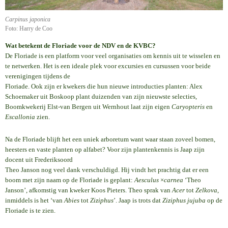
Carpinus japonica
Foto: Harry de Coo
Wat betekent de Floriade voor de NDV en de KVBC?
De Floriade is een platform voor veel organisaties om kennis uit te wisselen en
te netwerken. Het is een ideale plek voor excursies en cursussen voor beide
verenigingen tijdens de
Floriade. Ook zijn er kwekers die hun nieuwe introducties planten: Alex
Schoemaker uit Boskoop plant duizenden van zijn nieuwste selecties,
Boomkwekerij Elst-van Bergen uit Wernhout laat zijn eigen
Caryopteris
en
Escallonia
zien.
Na de Floriade blijft het een uniek arboretum want waar staan zoveel bomen,
heesters en vaste planten op alfabet? Voor zijn plantenkennis is Jaap zijn
docent uit Frederiksoord
Theo Janson nog veel dank verschuldigd. Hij vindt het prachtig dat er een
boom met zijn naam op de Floriade is geplant:
Aesculus
×
carnea
‘Theo
Janson’, afkomstig van kweker Koos Pieters. Theo sprak van
Acer
tot
Zelkova
,
inmiddels is het ‘van
Abies
tot
Ziziphus
’. Jaap is trots dat
Ziziphus jujuba
op de
Floriade is te zien.