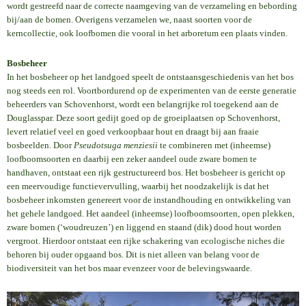
wordt gestreefd naar de correcte naamgeving van de verzameling en bebording
bij/aan de bomen. Overigens verzamelen we, naast soorten voor de
kerncollectie, ook loofbomen die vooral in het arboretum een plaats vinden.
Bosbeheer
In het bosbeheer op het landgoed speelt de ontstaansgeschiedenis van het bos
nog steeds een rol. Voortbordurend op de experimenten van de eerste generatie
beheerders van Schovenhorst, wordt een belangrijke rol toegekend aan de
Douglasspar. Deze soort gedijt goed op de groeiplaatsen op Schovenhorst,
levert relatief veel en goed verkoopbaar hout en draagt bij aan fraaie
bosbeelden. Door
Pseudotsuga menziesii
te combineren met (inheemse)
loofboomsoorten en daarbij een zeker aandeel oude zware bomen te
handhaven, ontstaat een rijk gestructureerd bos. Het bosbeheer is gericht op
een meervoudige functievervulling, waarbij het noodzakelijk is dat het
bosbeheer inkomsten genereert voor de instandhouding en ontwikkeling van
het gehele landgoed. Het aandeel (inheemse) loofboomsoorten, open plekken,
zware bomen (‘woudreuzen’) en liggend en staand (dik) dood hout worden
vergroot. Hierdoor ontstaat een rijke schakering van ecologische niches die
behoren bij ouder opgaand bos. Dit is niet alleen van belang voor de
biodiversiteit van het bos maar evenzeer voor de belevingswaarde.