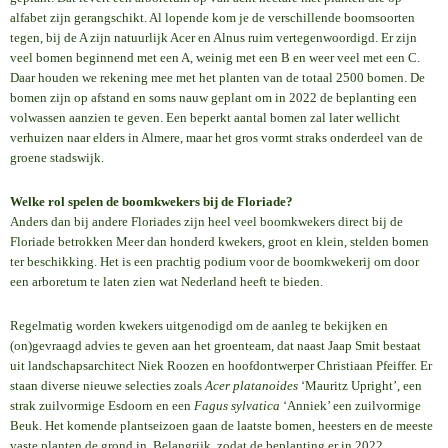
alfabet zijn gerangschikt. Al lopende kom je de verschillende boomsoorten
tegen, bij de A zijn natuurlijk Acer en Alnus ruim vertegenwoordigd. Er zijn
veel bomen beginnend met een A, weinig met een B en weer veel met een C.
Daar houden we rekening mee met het planten van de totaal 2500 bomen. De
bomen zijn op afstand en soms nauw geplant om in 2022 de beplanting een
volwassen aanzien te geven. Een beperkt aantal bomen zal later wellicht
verhuizen naar elders in Almere, maar het gros vormt straks onderdeel van de
groene stadswijk.
Welke rol spelen de boomkwekers bij de Floriade?
Anders dan bij andere Floriades zijn heel veel boomkwekers direct bij de
Floriade betrokken Meer dan honderd kwekers, groot en klein, stelden bomen
ter beschikking. Het is een prachtig podium voor de boomkwekerij om door
een arboretum te laten zien wat Nederland heeft te bieden.
Regelmatig worden kwekers uitgenodigd om de aanleg te bekijken en
(on)gevraagd advies te geven aan het groenteam, dat naast Jaap Smit bestaat
uit landschapsarchitect Niek Roozen en hoofdontwerper Christiaan Pfeiffer. Er
staan diverse nieuwe selecties zoals
Acer platanoides
‘Mauritz Upright’, een
strak zuilvormige Esdoorn en een
Fagus sylvatica
‘Anniek’ een zuilvormige
Beuk. Het komende plantseizoen gaan de laatste bomen, heesters en de meeste
vaste planten de grond in. Belangrijk, zodat de beplanting er in 2022