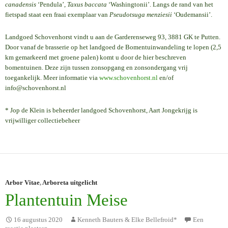
canadensis
‘Pendula’,
Taxus baccata
‘Washingtonii’. Langs de rand van het
fietspad staat een fraai exemplaar van
Pseudotsuga menziesii
‘Oudemansii’.
Landgoed Schovenhorst vindt u aan de Garderenseweg 93, 3881 GK te Putten.
Door vanaf de brasserie op het landgoed de Bomentuinwandeling te lopen (2,5
km gemarkeerd met groene palen) komt u door de hier beschreven
bomentuinen. Deze zijn tussen zonsopgang en zonsondergang vrij
toegankelijk. Meer informatie via
www.schovenhorst.nl
en/of
info@schovenhorst.nl
* Jop de Klein is beheerder landgoed Schovenhorst, Aart Jongekrijg is
vrijwilliger collectiebeheer
Arbor Vitae
,
Arboreta uitgelicht
Plantentuin Meise
16 augustus 2020
Kenneth Bauters & Elke Bellefroid*
Een