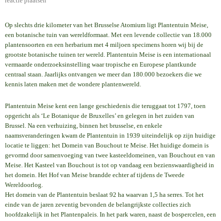
reactie plaatsen
Op slechts drie kilometer van het Brusselse Atomium ligt Plantentuin Meise,
een botanische tuin van wereldformaat. Met een levende collectie van 18.000
plantensoorten en een herbarium met 4 miljoen specimens horen wij bij de
grootste botanische tuinen ter wereld. Plantentuin Meise is een internationaal
vermaarde onderzoeksinstelling waar tropische en Europese plantkunde
centraal staan. Jaarlijks ontvangen we meer dan 180.000 bezoekers die we
kennis laten maken met de wondere plantenwereld.
Plantentuin Meise kent een lange geschiedenis die teruggaat tot 1797, toen
opgericht als ‘Le Botanique de Bruxelles’ en gelegen in het zuiden van
Brussel. Na een verhuizing, binnen het brusselse, en enkele
naamsveranderingen kwam de Plantentuin in 1939 uiteindelijk op zijn huidige
locatie te liggen: het Domein van Bouchout te Meise. Het huidige domein is
gevormd door samenvoeging van twee kasteeldomeinen, van Bouchout en van
Meise. Het Kasteel van Bouchout is tot op vandaag een bezienswaardigheid in
het domein. Het Hof van Meise brandde echter af tijdens de Tweede
Wereldoorlog.
Het domein van de Plantentuin beslaat 92 ha waarvan 1,5 ha serres. Tot het
einde van de jaren zeventig bevonden de belangrijkste collecties zich
hoofdzakelijk in het Plantenpaleis. In het park waren, naast de bospercelen, een