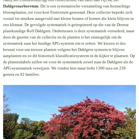
Dahlgrenarboretum
. Dit is een systematische verzameling van houtachtige
bloemplanten, tot voor kort Fruticetum genoemd. Deze collectie beperkt zich
vooral tot struiken aangevuld met kleine bomen of bomen die klein blijven in
ons klimaat. De gevolgde systematiek is geïnspireerd op die van de Deense
plantkundige Rolf Dahlgren. Ondertussen is deze systematiek verouderd, maar
door de grootte van de collectie en de planten is het onmogelijk om de
systematiek naar het huidige APG-systeem om te zetten. We kiezen er dus
bewust voor om nieuwe planten volgens het Dahlgren systeem te blijven
aanplanten en zo dit historisch klassificatiesysteem in de kijker te plaatsen. Op
de plantenlabels zullen we voor de systematiek zowel naar de Dahlgren als de
APG-systematiek verwijzen. We vinden hier maar liefst 1300 taxa uit 259
genera en 92 families.