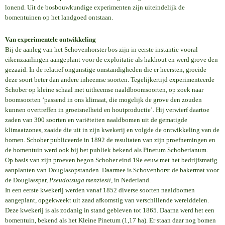
lonend. Uit de bosbouwkundige experimenten zijn uiteindelijk de
bomentuinen op het landgoed ontstaan.
Van experimentele ontwikkeling
Bij de aanleg van het Schovenhorster bos zijn in eerste instantie vooral
eikenzaailingen aangeplant voor de exploitatie als hakhout en werd grove den
gezaaid. In de relatief ongunstige omstandigheden die er heersten, groeide
deze soort beter dan andere inheemse soorten. Tegelijkertijd experimenteerde
Schober op kleine schaal met uitheemse naaldboomsoorten, op zoek naar
boomsoorten ‘passend in ons klimaat, die mogelijk de grove den zouden
kunnen overtreffen in groeisnelheid en houtproductie’. Hij verwierf daartoe
zaden van 300 soorten en variëteiten naaldbomen uit de gematigde
klimaatzones, zaaide die uit in zijn kwekerij en volgde de ontwikkeling van de
bomen. Schober publiceerde in 1892 de resultaten van zijn proefnemingen en
de bomentuin werd ook bij het publiek bekend als Pinetum Schoberianum.
Op basis van zijn proeven begon Schober eind 19e eeuw met het bedrijfsmatig
aanplanten van Douglasopstanden. Daarmee is Schovenhorst de bakermat voor
de Douglasspar,
Pseudotsuga menziesii
, in Nederland.
In een eerste kwekerij werden vanaf 1852 diverse soorten naaldbomen
aangeplant, opgekweekt uit zaad afkomstig van verschillende werelddelen.
Deze kwekerij is als zodanig in stand gebleven tot 1865. Daarna werd het een
bomentuin, bekend als het Kleine Pinetum (1,17 ha). Er staan daar nog bomen