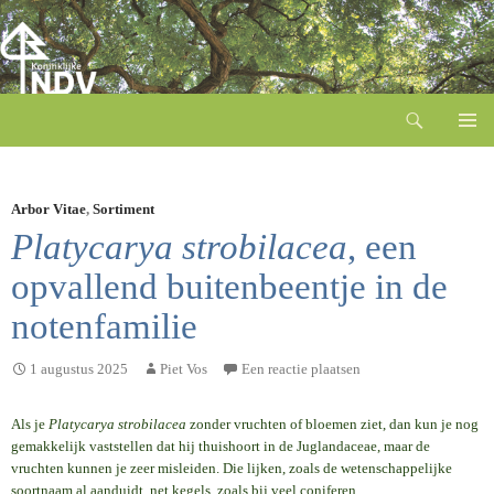
Zoeken
Ga
naar
de
inhoud
Arbor Vitae
,
Sortiment
Platycarya strobilacea
, een
opvallend buitenbeentje in de
notenfamilie
1 augustus 2025
Piet Vos
Een reactie plaatsen
Als je
Platycarya strobilacea
zonder vruchten of bloemen ziet, dan kun je nog
gemakkelijk vaststellen dat hij thuishoort in de Juglandaceae, maar de
vruchten kunnen je zeer misleiden. Die lijken, zoals de wetenschappelijke
soortnaam al aanduidt, net kegels, zoals bij veel coniferen.