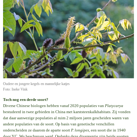
Oudere en jongere kegels en mannelijke katjes
Foto: Ineke Vink
Toch nog een derde soort?
Diverse Chinese biologen hebben vanaf 2020 populaties van
Platycarya
bestudeerd in twee gebieden in China met karststeenkalkhabitats. Zij vonden
dat daar aanwezige populaties al ruim 2 miljoen jaren gescheiden waren van
andere populaties van de soort. Op basis van genetische verschillen
onderscheiden ze daarom de aparte soort
P. longipes
, een soort die in 1940
door Y.C. Wu beschreven werd. Ondanks deze divergentie zijn beide soorten