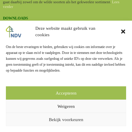
gaat daarbij zowel om de wilde soorten als het gekweekte sortiment.
Lees
verder
DOWNLOADS
•
Nederlandse namen van cultuurplanten (Standaardlijst 2024)
Deze website maakt gebruik van
cookies
BOMENBIEB
Dé online bomengids met informatie en foto's van een groot aantal
boomsoorten.
Om de beste ervaringen te bieden, gebruiken wij cookies om informatie over je
apparaat op te slaan en/of te raadplegen. Door in te stemmen met deze technologieën
kunnen wij gegevens zoals surfgedrag of unieke ID's op deze site verwerken. Als je
geen toestemming geeft of je toestemming intrekt, kan dit een nadelige invloed hebben
op bepaalde functies en mogelijkheden.
LINKS
Zusterverenigingen
Accepteren
Overige links
Weigeren
Bekijk voorkeuren
Privacy
|
Disclaimer
|
Copyright
|
Vacatures
|
Contact
© 2001-2026 Dendrologie.nl Alle rechten voorbehouden.