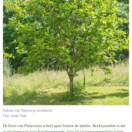
Habitus van
Platycarya strobilacea
Foto: Ineke Vink
De bloei van
Platycarya
is heel apart binnen de familie. Het bijzondere is dat
er een krans van 4 tot 8 rechtopstaande, 2 tot 15 cm lange mannelijke katjes