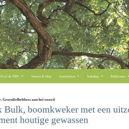
 inhoud
Over de NDV
Nieuws & blog
Activiteiten
Scholing
Publicaties
e
,
Groenliefhebbers aan het woord
 Bulk, boomkweker met een uitzo
iment houtige gewassen