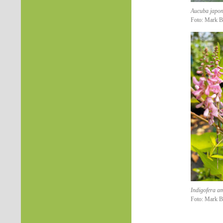
Aucuba japon
Foto: Mark B
Indigofera a
Foto: Mark B