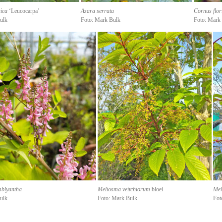
ica
‘Leucocarpa’
Azara serrata
Cornus flor
ulk
Foto: Mark Bulk
Foto: Mark
mblyantha
Meliosma veitchiorum
bloei
Mel
ulk
Foto: Mark Bulk
Fot