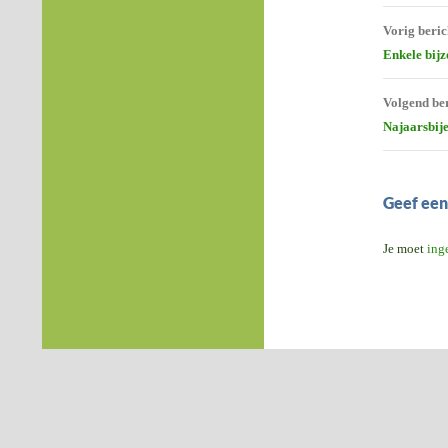
Berich
Vorig beric
naviga
Enkele bij
Volgend be
Najaarsbij
Geef een
Je moet
ing