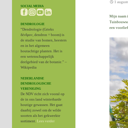
1 august
SOCIAL MEDIA
Mijn naam i
Tuinbouwsch
DENDROLOGIE
een voorlie
“Dendrologie (Grieks
δένδρον, dendron = boom) is
de studie van bomen, heesters
en in het algemeen
houtachtige planten. Het is
een wetenschappelijk
deelgebied van de botanie.” –
Wikipedia
NEDERLANDSE
DENDROLOGISCHE
VERENIGING
De NDV richt zich vooral op
de in ons land winterharde
houtige gewassen. Het gaat
daarbij zowel om de wilde
soorten als het gekweekte
sortiment.
Lees verder