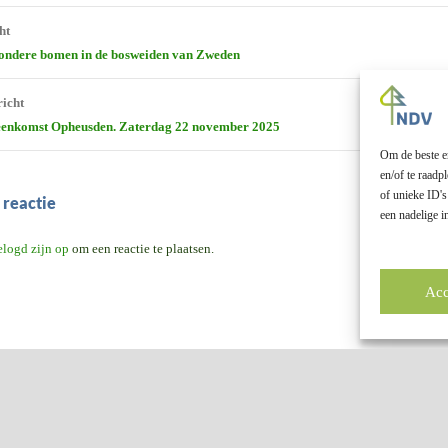
t
ht
tie
zondere bomen in de bosweiden van Zweden
richt
eenkomst Opheusden. Zaterdag 22 november 2025
Om de beste er
en/of te raad
of unieke ID's
 reactie
een nadelige 
elogd zijn op
om een reactie te plaatsen.
Acc