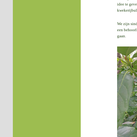
idee te gev
kwekerijbul
We zijn sin
een behoorl
gaan.