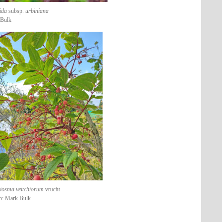
ida
subsp.
urbiniana
 Bulk
iosma veitchiorum
vrucht
o: Mark Bulk