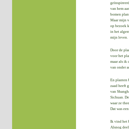
geïnspireer
van hem aan
bomen plant
Maar mijn v
op bezoek k
in het alge
mijn leven.
Door de pla
voor het pl
maar als ik
van onder a
En planten 
zaad heeft 
van Shangha
Sichuan. De
waar ze the
Dat was een
Ik vind het 
Alsnog deel