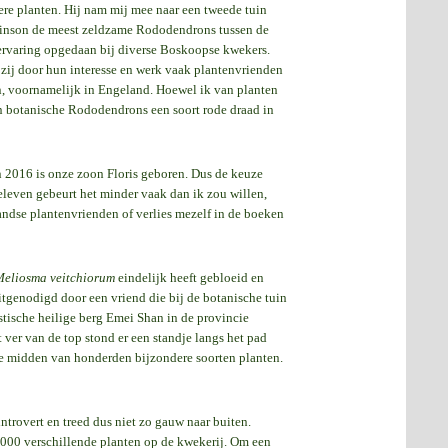
re planten. Hij nam mij mee naar een tweede tuin
chinson de meest zeldzame Rododendrons tussen de
 ervaring opgedaan bij diverse Boskoopse kwekers.
 zij door hun interesse en werk vaak plantenvrienden
en, voornamelijk in Engeland. Hoewel ik van planten
n botanische Rododendrons een soort rode draad in
n 2016 is onze zoon Floris geboren. Dus de keuze
leven gebeurt het minder vaak dan ik zou willen,
andse plantenvrienden of verlies mezelf in de boeken
Meliosma veitchiorum
eindelijk heeft gebloeid en
itgenodigd door een vriend die bij de botanische tuin
tische heilige berg Emei Shan in de provincie
ver van de top stond er een standje langs het pad
 te midden van honderden bijzondere soorten planten.
ntrovert en treed dus niet zo gauw naar buiten.
 2000 verschillende planten op de kwekerij. Om een