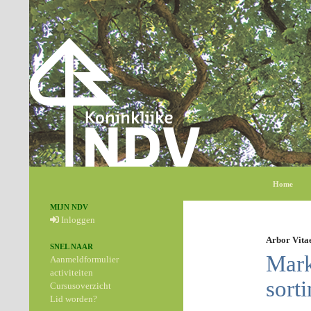
Zoeken
Ga naar de
Home
MIJN NDV
Inloggen
Arbor Vita
SNEL NAAR
Mark
Aanmeldformulier
activiteiten
sort
Cursusoverzicht
Lid worden?