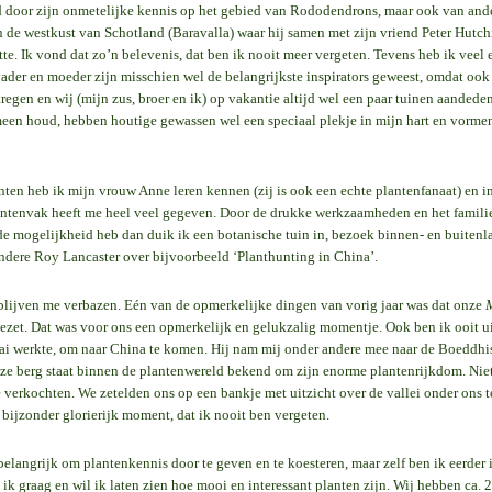
d door zijn onmetelijke kennis op het gebied van Rododendrons, maar ook van ande
 de westkust van Schotland (Baravalla) waar hij samen met zijn vriend Peter Hut
te. Ik vond dat zo’n belevenis, dat ben ik nooit meer vergeten. Tevens heb ik veel
ader en moeder zijn misschien wel de belangrijkste inspirators geweest, omdat ook
regen en wij (mijn zus, broer en ik) op vakantie altijd wel een paar tuinen aanded
meen houd, hebben houtige gewassen wel een speciaal plekje in mijn hart en vorme
nten heb ik mijn vrouw Anne leren kennen (zij is ook een echte plantenfanaat) en i
antenvak heeft me heel veel gegeven. Door de drukke werkzaamheden en het familie
 de mogelijkheid heb dan duik ik een botanische tuin in, bezoek binnen- en buitenl
ndere Roy Lancaster over bijvoorbeeld ‘Planthunting in China’.
blijven me verbazen. Eén van de opmerkelijke dingen van vorig jaar was dat onze
gezet. Dat was voor ons een opmerkelijk en gelukzalig momentje. Ook ben ik ooit u
i werkte, om naar China te komen. Hij nam mij onder andere mee naar de Boeddhis
ze berg staat binnen de plantenwereld bekend om zijn enorme plantenrijkdom. Niet 
e verkochten. We zetelden ons op een bankje met uitzicht over de vallei onder ons
 bijzonder glorierijk moment, dat ik nooit ben vergeten.
belangrijk om plantenkennis door te geven en te koesteren, maar zelf ben ik eerder i
 ik graag en wil ik laten zien hoe mooi en interessant planten zijn. Wij hebben ca.