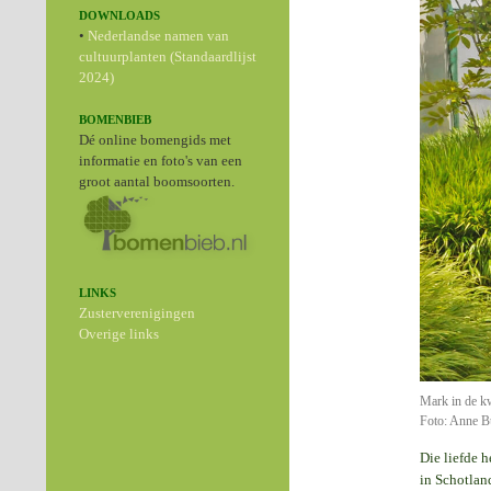
DOWNLOADS
•
Nederlandse namen van
cultuurplanten (Standaardlijst
2024)
BOMENBIEB
Dé online bomengids met
informatie en foto's van een
groot aantal boomsoorten.
LINKS
Zusterverenigingen
Overige links
Mark in de kw
Foto: Anne B
Die liefde 
in Schotlan