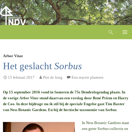
Zoeken
Ga
naar
de
inhoud
Arbor Vitae
Het geslacht
Sorbus
15 februari 2017
Piet de Jong
Een reactie plaatsen
Op 15 september 2016 vond in Someren de 75e Dendrologendag plaats. In
de vorige
Arbor Vitae
stond daarvan een verslag door René Priem en Harry
de Coo. In deze bijdrage sta ik stil bij de speciale Engelse gast Tim Baxter
van Ness Botanic Gardens. En bij de hectische taxonomie van
Sorbus
.
In Ness Botanic Gardens staat
een grote
Sorbus
collectie en