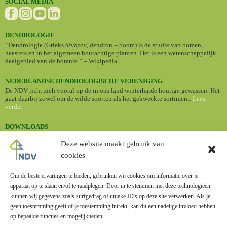
SOCIAL MEDIA
DENDROLOGIE
“Dendrologie (Grieks δένδρον, dendron = boom) is de studie van bomen,
heesters en in het algemeen houtachtige planten. Het is een wetenschappelijk
deelgebied van de botanie.” – Wikipedia
NEDERLANDSE DENDROLOGISCHE VERENIGING
De NDV richt zich vooral op de in ons land winterharde houtige gewassen. Het
gaat daarbij zowel om de wilde soorten als het gekweekte sortiment.
Lees
verder
DOWNLOADS
•
Nederlandse namen van cultuurplanten (Standaardlijst 2024)
Deze website maakt gebruik van
cookies
BOMENBIEB
Dé online bomengids met informatie en foto's van een groot aantal
boomsoorten.
Om de beste ervaringen te bieden, gebruiken wij cookies om informatie over je
apparaat op te slaan en/of te raadplegen. Door in te stemmen met deze technologieën
kunnen wij gegevens zoals surfgedrag of unieke ID's op deze site verwerken. Als je
geen toestemming geeft of je toestemming intrekt, kan dit een nadelige invloed hebben
op bepaalde functies en mogelijkheden.