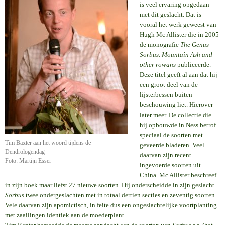
is veel ervaring opgedaan
met dit geslacht. Dat is
vooral het werk geweest van
Hugh Mc Allister die in 2005
de monografie
The Genus
Sorbus
.
Mountain Ash and
other rowans
publiceerde.
Deze titel geeft al aan dat hij
een groot deel van de
lijsterbessen buiten
beschouwing liet. Hierover
later meer. De collectie die
hij opbouwde in Ness betrof
speciaal de soorten met
Tim Baxter aan het woord tijdens de
geveerde bladeren. Veel
Dendrologendag
daarvan zijn recent
Foto: Martijn Esser
ingevoerde soorten uit
China. Mc Allister beschreef
in zijn boek maar liefst 27 nieuwe soorten. Hij onderscheidde in zijn geslacht
Sorbus
twee ondergeslachten met in totaal dertien secties en zeventig soorten.
Vele daarvan zijn apomictisch, in feite dus een ongeslachtelijke voortplanting
met zaailingen identiek aan de moederplant.