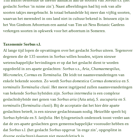
Tim Baxter besteedde de meeste aandacht aan de soorten van
Sorbus
s.s. (het
geslacht
Sorbus
‘in ruime zin’). Naast afbeeldingen had hij ook van alle
soorten takjes meegebracht. In totaal behandelde hij meer dan vijftig soorten,
waarvan het merendeel in ons land niet in cultuur bekend is. Intussen zijn in
het Von Gimborn Arboretum een aantal van Tim uit Ness Botanic Gardens
verkregen soorten in opkweek voor het arboretum in Someren.
Taxonomie Sorbus s.l.
Al lange tijd lopen de opvattingen over het geslacht
Sorbus
uiteen. Tegenover
degenen die de 135 soorten in
Sorbus
willen houden, wijzen nieuwe
wetenschappelijke bevindingen er op dat het geslacht dient te worden
opgedeeld in zes aparte geslachten:
Sorbus
s.s.,
Aria
,
Chamaemespilus
,
Micromeles
,
Cormus
en
Torminalia
. Dit leidt tot naamsveranderingen van
enkele bekende soorten. Zo wordt
Sorbus domestica Cormus domestica
en
S.
torminalis Torminalia clusii
. Het meest ingrijpend zullen naamsveranderingen
van bekende
Sorbus
hybriden zijn.
Sorbus intermedia
is een complexe
geslachtshybride met genen van
Sorbus aria
(Aria aria),
S. aucuparia
en
S.
torminalis
(
Torminalia clusii
). Bij de acceptatie dat het hier drie aparte
geslachten betreft, is een nieuwe geslachtsnaam nodig. Hetzelfde speelt bij
Sorbus hybrida
en
S. latifolia
. Het fylogenetisch onderzoek toont verder aan
dat de zes aparte geslachten geen gemeenschappelijke voorouder hebben en
dat
Sorbus
s.l. (het geslacht
Sorbus
opgevat ‘in enge zin’, opgesplitst in
diverse geslachten) daarom niet monofyletisch is.