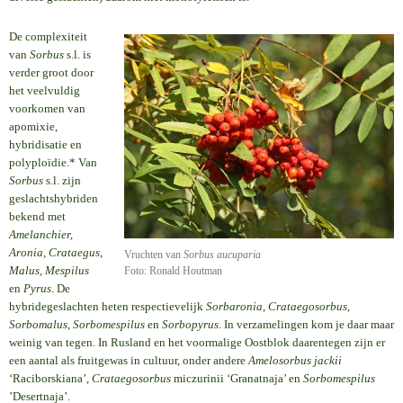
De complexiteit
van
Sorbus
s.l. is
verder groot door
het veelvuldig
voorkomen van
apomixie,
hybridisatie en
polyploïdie.* Van
Sorbus
s.l. zijn
geslachtshybriden
bekend met
Amelanchier,
Aronia, Crataegus,
Vruchten van
Sorbus aucuparia
Malus, Mespilus
Foto: Ronald Houtman
en
Pyrus
. De
hybridegeslachten heten respectievelijk
Sorbaronia, Crataegosorbus,
Sorbomalus, Sorbomespilus
en
Sorbopyrus
. In verzamelingen kom je daar maar
weinig van tegen. In Rusland en het voormalige Oostblok daarentegen zijn er
een aantal als fruitgewas in cultuur, onder andere
Amelosorbus jackii
‘Raciborskiana’,
Crataegosorbus
miczurinii ‘Granatnaja’ en
Sorbomespilus
’Desertnaja’.