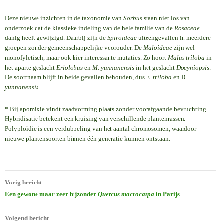
Deze nieuwe inzichten in de taxonomie van
Sorbus
staan niet los van
onderzoek dat de klassieke indeling van de hele familie van de
Rosaceae
danig heeft gewijzigd. Daarbij zijn de
Spiroideae
uiteengevallen in meerdere
groepen zonder gemeenschappelijke voorouder. De
Maloideae
zijn wel
monofyletisch, maar ook hier interessante mutaties. Zo hoort
Malus triloba
in
het aparte geslacht
Eriolobus
en
M. yunnanensis
in het geslacht
Docyniopsis
.
De soortnaam blijft in beide gevallen behouden, dus E
. triloba
en D
.
yunnanensis
.
* Bij apomixie vindt zaadvorming plaats zonder voorafgaande bevruchting.
Hybridisatie betekent een kruising van verschillende plantenrassen.
Polyploïdie is een verdubbeling van het aantal chromosomen, waardoor
nieuwe plantensoorten binnen één generatie kunnen ontstaan.
Bericht
Vorig bericht
navigatie
Een gewone maar zeer bijzonder
Quercus macrocarpa
in Parijs
Volgend bericht