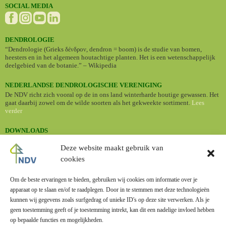
SOCIAL MEDIA
DENDROLOGIE
“Dendrologie (Grieks δένδρον, dendron = boom) is de studie van bomen,
heesters en in het algemeen houtachtige planten. Het is een wetenschappelijk
deelgebied van de botanie.” – Wikipedia
NEDERLANDSE DENDROLOGISCHE VERENIGING
De NDV richt zich vooral op de in ons land winterharde houtige gewassen. Het
gaat daarbij zowel om de wilde soorten als het gekweekte sortiment.
Lees
verder
DOWNLOADS
•
Nederlandse namen van cultuurplanten (Standaardlijst 2024)
Deze website maakt gebruik van
cookies
BOMENBIEB
Dé online bomengids met informatie en foto's van een groot aantal
boomsoorten.
Om de beste ervaringen te bieden, gebruiken wij cookies om informatie over je
apparaat op te slaan en/of te raadplegen. Door in te stemmen met deze technologieën
kunnen wij gegevens zoals surfgedrag of unieke ID's op deze site verwerken. Als je
geen toestemming geeft of je toestemming intrekt, kan dit een nadelige invloed hebben
op bepaalde functies en mogelijkheden.