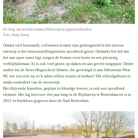
De brug van levende bomen (
Metasequoia glyptostroboides
).
Foto: Huip Sneep
Omdat veel bestaande, volwassen bomen zijn geïntegreerd in het nieuwe
ontwerp is het tentoonstellingsterrein opvallend groen. Ondanks het feit dat
het aan open water ligt, zorgen de bomen voor luwte en een plezierig
verblijfsklimaat. Er is ook veel groen op daken en aan gevels toegepast. Onder
andere bij de Aeres Hogeschool Almere, die gevestigd is aan Arboretum West
98, wie zou niet op zo’n adres willen wonen of werken? Dit schoolgebouw is
straks onderdeel van de woonwijk.
Het drijvende Iepenbos, geplant in kleurige boeien, is ook een opvallend
element. Het lag hiervoor vier jaar lang in de Rijnhaven te Rotterdam en is in
2021 in bruikleen gegeven door de Stad Rotterdam.