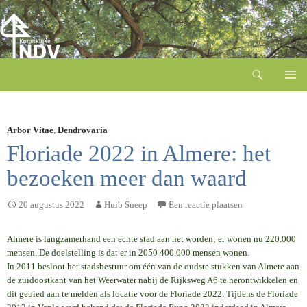
Zoeken
Ga
naar
de
inhoud
Arbor Vitae
,
Dendrovaria
Floriade 2022 in Almere: het
bezoeken meer dan waard
20 augustus 2022
Huib Sneep
Een reactie plaatsen
Almere is langzamerhand een echte stad aan het worden; er wonen nu 220.000
mensen. De doelstelling is dat er in 2050 400.000 mensen wonen.
In 2011 besloot het stadsbestuur om één van de oudste stukken van Almere aan
de zuidoostkant van het Weerwater nabij de Rijksweg A6 te herontwikkelen en
dit gebied aan te melden als locatie voor de Floriade 2022. Tijdens de Floriade