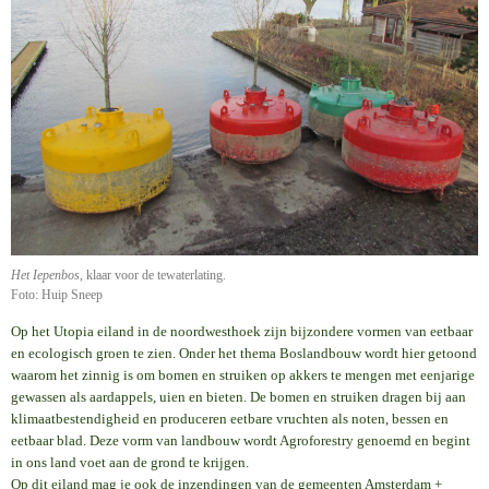
Het Iepenbos
, klaar voor de tewaterlating.
Foto: Huip Sneep
Op het Utopia eiland in de noordwesthoek zijn bijzondere vormen van eetbaar
en ecologisch groen te zien. Onder het thema Boslandbouw wordt hier getoond
waarom het zinnig is om bomen en struiken op akkers te mengen met eenjarige
gewassen als aardappels, uien en bieten. De bomen en struiken dragen bij aan
klimaatbestendigheid en produceren eetbare vruchten als noten, bessen en
eetbaar blad. Deze vorm van landbouw wordt Agroforestry genoemd en begint
in ons land voet aan de grond te krijgen.
Op dit eiland mag je ook de inzendingen van de gemeenten Amsterdam +