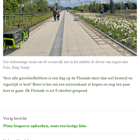
Een toekomstige straat van de woonwijk met in het midden de afvoer van regenwater.
Foto: Huip Sneep
Voor alle groenliefhebbers is een dag op de Floriade meer dan wel besteed en
eigenlijk te kort! Beter is het om een seizoenkaart te kopen en nog een paar
keer te gaan. De Floriade is tot 9 oktober geopend.
Bericht
Vorig bericht
navigatie
Pinus longaeva
opkweken, soms een lastige klus