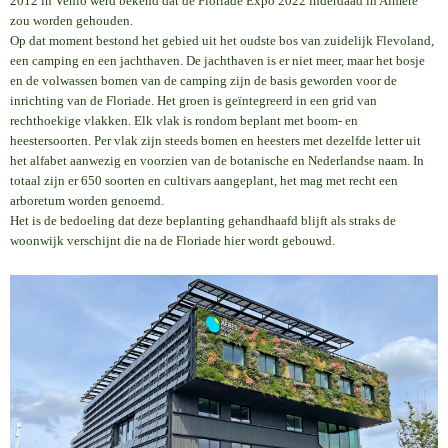
2012 in Venlo werd bekend dat de Floriade Expo 2022 inderdaad in Almere
zou worden gehouden.
Op dat moment bestond het gebied uit het oudste bos van zuidelijk Flevoland,
een camping en een jachthaven. De jachthaven is er niet meer, maar het bosje
en de volwassen bomen van de camping zijn de basis geworden voor de
inrichting van de Floriade. Het groen is geïntegreerd in een grid van
rechthoekige vlakken. Elk vlak is rondom beplant met boom- en
heestersoorten. Per vlak zijn steeds bomen en heesters met dezelfde letter uit
het alfabet aanwezig en voorzien van de botanische en Nederlandse naam. In
totaal zijn er 650 soorten en cultivars aangeplant, het mag met recht een
arboretum worden genoemd.
Het is de bedoeling dat deze beplanting gehandhaafd blijft als straks de
woonwijk verschijnt die na de Floriade hier wordt gebouwd.