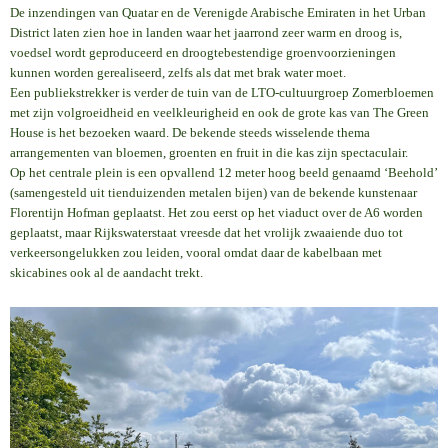
De inzendingen van Quatar en de Verenigde Arabische Emiraten in het Urban
District laten zien hoe in landen waar het jaarrond zeer warm en droog is,
voedsel wordt geproduceerd en droogtebestendige groenvoorzieningen
kunnen worden gerealiseerd, zelfs als dat met brak water moet.
Een publiekstrekker is verder de tuin van de LTO-cultuurgroep Zomerbloemen
met zijn volgroeidheid en veelkleurigheid en ook de grote kas van The Green
House is het bezoeken waard. De bekende steeds wisselende thema
arrangementen van bloemen, groenten en fruit in die kas zijn spectaculair.
Op het centrale plein is een opvallend 12 meter hoog beeld genaamd ‘Beehold’
(samengesteld uit tienduizenden metalen bijen) van de bekende kunstenaar
Florentijn Hofman geplaatst. Het zou eerst op het viaduct over de A6 worden
geplaatst, maar Rijkswaterstaat vreesde dat het vrolijk zwaaiende duo tot
verkeersongelukken zou leiden, vooral omdat daar de kabelbaan met
skicabines ook al de aandacht trekt.