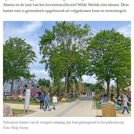
Almere en de tuin van het hovenierscollectief Wilde Weelde niet missen. Deze
laatste tuin is grotendeels opgebouwd uit vrijgekomen hout en trottoirtegels.
Volwassen bomen van de vroegere camping zijn fraai geïntegreerd in het parkontwerp.
Foto: Huip Sneep