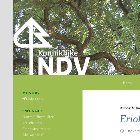
Zoeken
Ga naar de
Home
MIJN NDV
Inloggen
Arbor Vita
SNEL NAAR
Erio
Aanmeldformulier
activiteiten
Cursusoverzicht
1 novem
Lid worden?