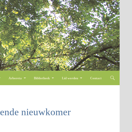
Arboreta
Bibliotheek
Lid worden
Contact
nende nieuwkomer