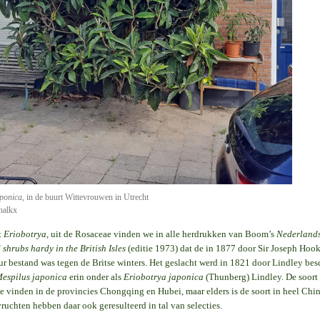
aponica
, in de buurt Wittevrouwen in Utrecht
halkx
t
Eriobotrya
, uit de Rosaceae vinden we in alle herdrukken van Boom’s
Nederland
 shrubs hardy in the British Isles
(editie 1973) dat de in 1877 door Sir Joseph Hoo
r bestand was tegen de Britse winters. Het geslacht werd in 1821 door Lindley bes
espilus japonica
erin onder als
Eriobotrya japonica
(Thunberg) Lindley. De soort i
te vinden in de provincies Chongqing en Hubei, maar elders is de soort in heel Chin
ruchten hebben daar ook geresulteerd in tal van selecties.