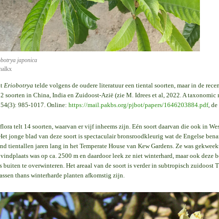
obotrya japonica
halkx
ht
Eriobotrya
telde volgens de oudere literatuur een tiental soorten, maar in de recent
32 soorten in China, India en Zuidoost-Azië (zie M. Idrees et al, 2022. A taxonomic
, 54(3): 985-1017. Online:
https://mail.pakbs.org/pjbot/papers/1646203884.pdf
, d
lora telt 14 soorten, waarvan er vijf inheems zijn. Eén soort daarvan die ook in Wes
Het jonge blad van deze soort is spectaculair bronsroodkleurig wat de Engelse b
nd tientallen jaren lang in het Temperate House van Kew Gardens. Ze was gekweek
 vindplaats was op ca. 2500 m en daardoor leek ze niet winterhard, maar ook deze
s buiten te overwinteren. Het areaal van de soort is verder in subtropisch zuidoost
assen thans winterharde planten afkomstig zijn.