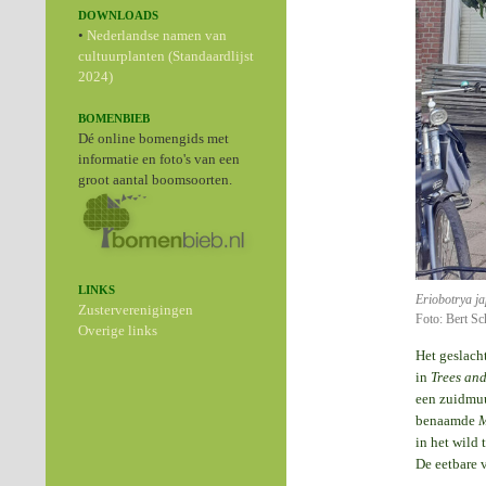
DOWNLOADS
•
Nederlandse namen van
cultuurplanten (Standaardlijst
2024)
BOMENBIEB
Dé online bomengids met
informatie en foto's van een
groot aantal boomsoorten.
LINKS
Eriobotrya j
Zusterverenigingen
Foto: Bert Sc
Overige links
Het geslach
in
Trees and
een zuidmuu
benaamde
M
in het wild 
De eetbare v