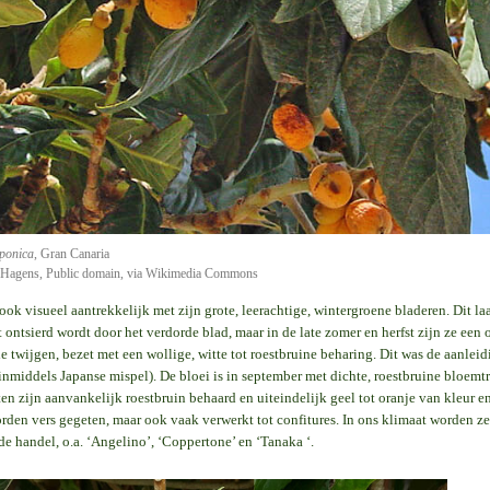
aponica
, Gran Canaria
 Hagens, Public domain, via Wikimedia Commons
ok visueel aantrekkelijk met zijn grote, leerachtige, wintergroene bladeren. Dit la
 ontsierd wordt door het verdorde blad, maar in de late zomer en herfst zijn ze een
de twijgen, bezet met een wollige, witte tot roestbruine beharing. Dit was de aanl
nmiddels Japanse mispel). De bloei is in september met dichte, roestbruine bloemtr
ten zijn aanvankelijk roestbruin behaard en uiteindelijk geel tot oranje van kleur 
den vers gegeten, maar ook vaak verwerkt tot confitures. In ons klimaat worden ze 
de handel, o.a. ‘Angelino’, ‘Coppertone’ en ‘Tanaka ‘.