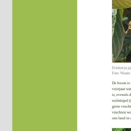
Eriobotrya j
Foto: Wouter
De boom is o
voorjaar wat
is, evenals 
wolmispel (i
grote vruch
vruchten wor
ons land in 