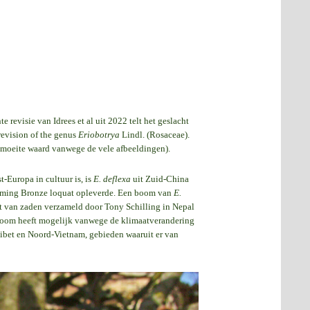
e revisie van Idrees et al uit 2022 telt het geslacht
 revision of the genus
Eriobotrya
Lindl. (Rosaceae).
e moeite waard vanwege de vele afbeeldingen).
t-Europa in cultuur is, is
E. deflexa
uit Zuid-China
enaming Bronze loquat opleverde. Een boom van
E.
t van zaden verzameld door Tony Schilling in Nepal
 boom heeft mogelijk vanwege de klimaatverandering
 Tibet en Noord-Vietnam, gebieden waaruit er van