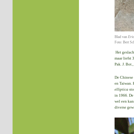
Blad van
Eri
Foto: Bert Sc
Het geslac
maar liefst 
Pak. J. Bot.
De Chinese f
en Taiwan. 
elliptica
sto
in 1966. De
wel een kan
diverse gew