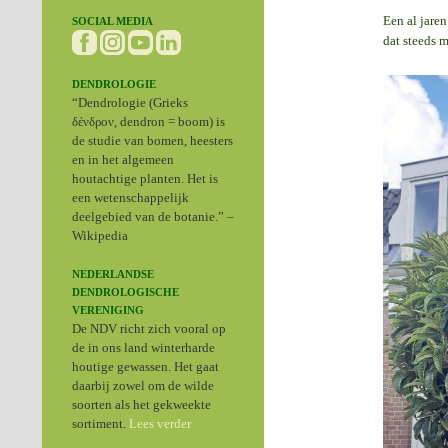
Een al jare
SOCIAL MEDIA
dat steeds m
DENDROLOGIE
“Dendrologie (Grieks
δένδρον, dendron = boom) is
de studie van bomen, heesters
en in het algemeen
houtachtige planten. Het is
een wetenschappelijk
deelgebied van de botanie.” –
Wikipedia
NEDERLANDSE
DENDROLOGISCHE
VERENIGING
De NDV richt zich vooral op
de in ons land winterharde
houtige gewassen. Het gaat
daarbij zowel om de wilde
soorten als het gekweekte
sortiment.
Lees verder