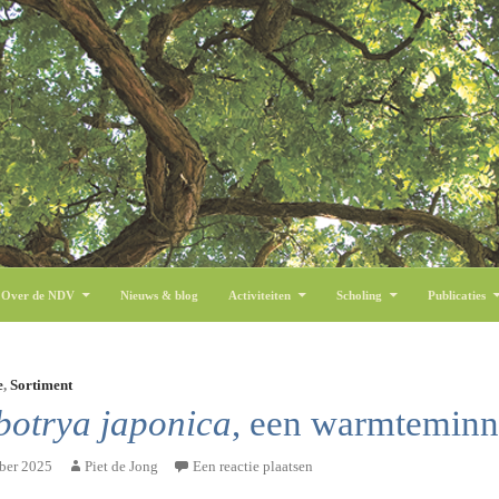
 inhoud
Over de NDV
Nieuws & blog
Activiteiten
Scholing
Publicaties
e
,
Sortiment
botrya japonica
, een warmtemin
ber 2025
Piet de Jong
Een reactie plaatsen