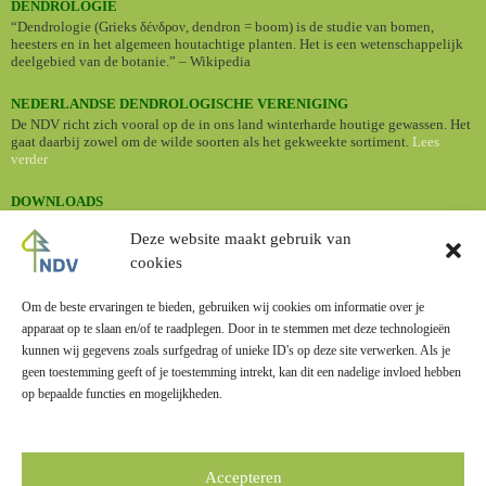
DENDROLOGIE
“Dendrologie (Grieks δένδρον, dendron = boom) is de studie van bomen,
heesters en in het algemeen houtachtige planten. Het is een wetenschappelijk
deelgebied van de botanie.” – Wikipedia
NEDERLANDSE DENDROLOGISCHE VERENIGING
De NDV richt zich vooral op de in ons land winterharde houtige gewassen. Het
gaat daarbij zowel om de wilde soorten als het gekweekte sortiment.
Lees
verder
DOWNLOADS
•
Nederlandse namen van cultuurplanten (Standaardlijst 2024)
Deze website maakt gebruik van
cookies
BOMENBIEB
Dé online bomengids met informatie en foto's van een groot aantal
boomsoorten.
Om de beste ervaringen te bieden, gebruiken wij cookies om informatie over je
apparaat op te slaan en/of te raadplegen. Door in te stemmen met deze technologieën
kunnen wij gegevens zoals surfgedrag of unieke ID's op deze site verwerken. Als je
geen toestemming geeft of je toestemming intrekt, kan dit een nadelige invloed hebben
op bepaalde functies en mogelijkheden.
LINKS
Zusterverenigingen
Accepteren