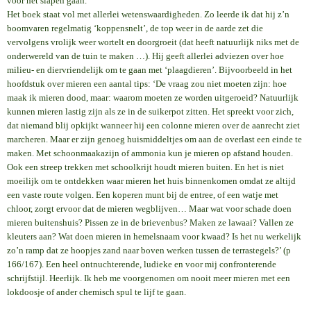
voor het slapen gaan.
Het boek staat vol met allerlei wetenswaardigheden. Zo leerde ik dat hij z’n
boomvaren regelmatig ‘koppensnelt’, de top weer in de aarde zet die
vervolgens vrolijk weer wortelt en doorgroeit (dat heeft natuurlijk niks met de
onderwereld van de tuin te maken …). Hij geeft allerlei adviezen over hoe
milieu- en diervriendelijk om te gaan met ‘plaagdieren’. Bijvoorbeeld in het
hoofdstuk over mieren een aantal tips: ‘De vraag zou niet moeten zijn: hoe
maak ik mieren dood, maar: waarom moeten ze worden uitgeroeid? Natuurlijk
kunnen mieren lastig zijn als ze in de suikerpot zitten. Het spreekt voor zich,
dat niemand blij opkijkt wanneer hij een colonne mieren over de aanrecht ziet
marcheren. Maar er zijn genoeg huismiddeltjes om aan de overlast een einde te
maken. Met schoonmaakazijn of ammonia kun je mieren op afstand houden.
Ook een streep trekken met schoolkrijt houdt mieren buiten. En het is niet
moeilijk om te ontdekken waar mieren het huis binnenkomen omdat ze altijd
een vaste route volgen. Een koperen munt bij de entree, of een watje met
chloor, zorgt ervoor dat de mieren wegblijven… Maar wat voor schade doen
mieren buitenshuis? Pissen ze in de brievenbus? Maken ze lawaai? Vallen ze
kleuters aan? Wat doen mieren in hemelsnaam voor kwaad? Is het nu werkelijk
zo’n ramp dat ze hoopjes zand naar boven werken tussen de terrastegels?’ (p
166/167). Een heel ontnuchterende, ludieke en voor mij confronterende
schrijfstijl. Heerlijk. Ik heb me voorgenomen om nooit meer mieren met een
lokdoosje of ander chemisch spul te lijf te gaan.