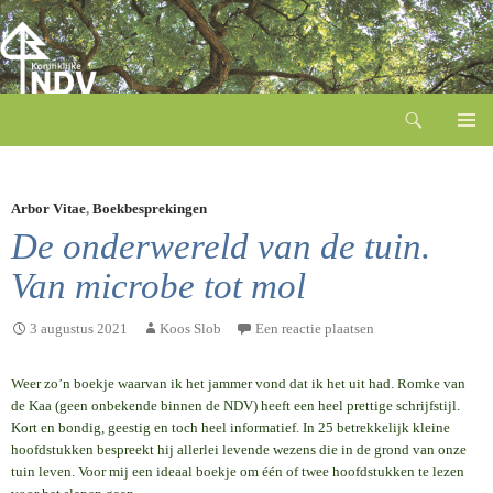
Zoeken
Ga
naar
de
inhoud
Arbor Vitae
,
Boekbesprekingen
De onderwereld van de tuin.
Van microbe tot mol
3 augustus 2021
Koos Slob
Een reactie plaatsen
Weer zo’n boekje waarvan ik het jammer vond dat ik het uit had. Romke van
de Kaa (geen onbekende binnen de NDV) heeft een heel prettige schrijfstijl.
Kort en bondig, geestig en toch heel informatief. In 25 betrekkelijk kleine
hoofdstukken bespreekt hij allerlei levende wezens die in de grond van onze
tuin leven. Voor mij een ideaal boekje om één of twee hoofdstukken te lezen