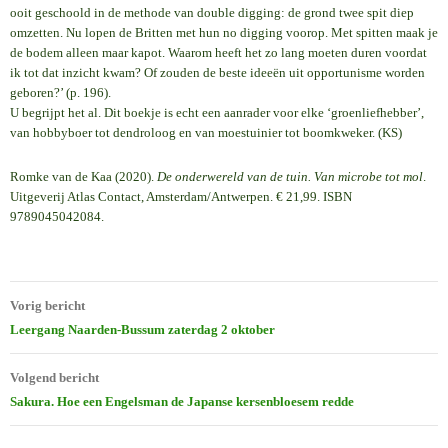
ooit geschoold in de methode van double digging: de grond twee spit diep
omzetten. Nu lopen de Britten met hun no digging voorop. Met spitten maak je
de bodem alleen maar kapot. Waarom heeft het zo lang moeten duren voordat
ik tot dat inzicht kwam? Of zouden de beste ideeën uit opportunisme worden
geboren?’ (p. 196).
U begrijpt het al. Dit boekje is echt een aanrader voor elke ‘groenliefhebber’,
van hobbyboer tot dendroloog en van moestuinier tot boomkweker. (KS)
Romke van de Kaa (2020).
De onderwereld van de tuin. Van microbe tot mol
.
Uitgeverij Atlas Contact, Amsterdam/Antwerpen. € 21,99. ISBN
9789045042084.
Bericht
Vorig bericht
navigatie
Leergang Naarden-Bussum zaterdag 2 oktober
Volgend bericht
Sakura. Hoe een Engelsman de Japanse kersenbloesem redde