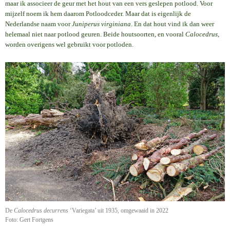
maar ik associeer de geur met het hout van een vers geslepen potlood. Voor
mijzelf noem ik hem daarom Potloodceder. Maar dat is eigenlijk de
Nederlandse naam voor
Juniperus virginiana
. En dat hout vind ik dan weer
helemaal niet naar potlood geuren. Beide houtsoorten, en vooral
Calocedrus
,
worden overigens wel gebruikt voor potloden.
De
Calocedrus decurrens
‘Variegata’ uit 1935, omgewaaid in 2022
Foto: Gert Fortgens