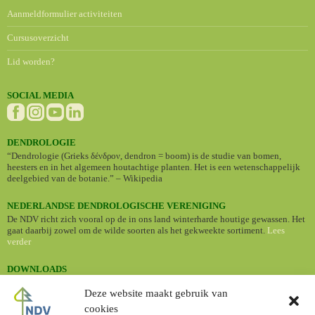
Aanmeldformulier activiteiten
Cursusoverzicht
Lid worden?
SOCIAL MEDIA
DENDROLOGIE
“Dendrologie (Grieks δένδρον, dendron = boom) is de studie van bomen,
heesters en in het algemeen houtachtige planten. Het is een wetenschappelijk
deelgebied van de botanie.” – Wikipedia
NEDERLANDSE DENDROLOGISCHE VERENIGING
De NDV richt zich vooral op de in ons land winterharde houtige gewassen. Het
gaat daarbij zowel om de wilde soorten als het gekweekte sortiment.
Lees
verder
DOWNLOADS
•
Nederlandse namen van cultuurplanten (Standaardlijst 2024)
Deze website maakt gebruik van
cookies
BOMENBIEB