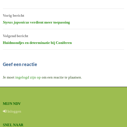
Bericht
Vorig bericht
navigatie
Styrax japonicus
verdient meer toepassing
Volgend bericht
Huidmondjes en determinatie bij Coniferen
Geef een reactie
Je moet
ingelogd zijn op
om een reactie te plaatsen.
MIJN NDV
Inloggen
SNEL NAAR