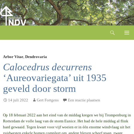
Zoeken
Ga
naar
de
inhoud
Arbor Vitae
,
Dendrovaria
Calocedrus decurrens
‘Aureovariegata’ uit 1935
geveld door storm
14 juli 2022
Gert Fortgens
Een reactie plaatsen
Op 18 februari 2022 aan het eind van de middag kregen we bij Trompenburg in
Rotterdam de volle laag van de storm Eunice. Het had de hele middag al flink
hard gewaaid. Tegen kwart voor vijf woeien er in één enorme windvlaag uit het
zuidwesten enkele bomen compleet om, andere bleven scheef staan, zware