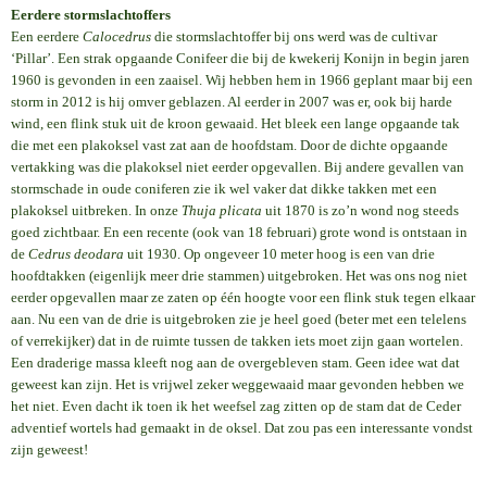
Eerdere stormslachtoffers
Een eerdere
Calocedrus
die stormslachtoffer bij ons werd was de cultivar
‘Pillar’. Een strak opgaande Conifeer die bij de kwekerij Konijn in begin jaren
1960 is gevonden in een zaaisel. Wij hebben hem in 1966 geplant maar bij een
storm in 2012 is hij omver geblazen. Al eerder in 2007 was er, ook bij harde
wind, een flink stuk uit de kroon gewaaid. Het bleek een lange opgaande tak
die met een plakoksel vast zat aan de hoofdstam. Door de dichte opgaande
vertakking was die plakoksel niet eerder opgevallen. Bij andere gevallen van
stormschade in oude coniferen zie ik wel vaker dat dikke takken met een
plakoksel uitbreken. In onze
Thuja plicata
uit 1870 is zo’n wond nog steeds
goed zichtbaar. En een recente (ook van 18 februari) grote wond is ontstaan in
de
Cedrus deodara
uit 1930. Op ongeveer 10 meter hoog is een van drie
hoofdtakken (eigenlijk meer drie stammen) uitgebroken. Het was ons nog niet
eerder opgevallen maar ze zaten op één hoogte voor een flink stuk tegen elkaar
aan. Nu een van de drie is uitgebroken zie je heel goed (beter met een telelens
of verrekijker) dat in de ruimte tussen de takken iets moet zijn gaan wortelen.
Een draderige massa kleeft nog aan de overgebleven stam. Geen idee wat dat
geweest kan zijn. Het is vrijwel zeker weggewaaid maar gevonden hebben we
het niet. Even dacht ik toen ik het weefsel zag zitten op de stam dat de Ceder
adventief wortels had gemaakt in de oksel. Dat zou pas een interessante vondst
zijn geweest!