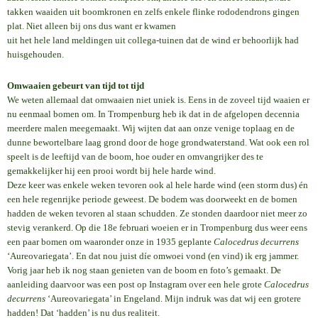
takken waaiden uit boomkronen en zelfs enkele flinke rododendrons gingen
plat. Niet alleen bij ons dus want er kwamen
uit het hele land meldingen uit collega-tuinen dat de wind er behoorlijk had
huisgehouden.
Omwaaien gebeurt van tijd tot tijd
We weten allemaal dat omwaaien niet uniek is. Eens in de zoveel tijd waaien er
nu eenmaal bomen om. In Trompenburg heb ik dat in de afgelopen decennia
meerdere malen meegemaakt. Wij wijten dat aan onze venige toplaag en de
dunne bewortelbare laag grond door de hoge grondwaterstand. Wat ook een rol
speelt is de leeftijd van de boom, hoe ouder en omvangrijker des te
gemakkelijker hij een prooi wordt bij hele harde wind.
Deze keer was enkele weken tevoren ook al hele harde wind (een storm dus) én
een hele regenrijke periode geweest. De bodem was doorweekt en de bomen
hadden de weken tevoren al staan schudden. Ze stonden daardoor niet meer zo
stevig verankerd. Op die 18e februari woeien er in Trompenburg dus weer eens
een paar bomen om waaronder onze in 1935 geplante
Calocedrus decurrens
‘Aureovariegata’. En dat nou juist díe omwoei vond (en vind) ik erg jammer.
Vorig jaar heb ik nog staan genieten van de boom en foto’s gemaakt. De
aanleiding daarvoor was een post op Instagram over een hele grote
Calocedrus
decurrens
‘Aureovariegata’ in Engeland. Mijn indruk was dat wij een grotere
hadden! Dat ‘hadden’ is nu dus realiteit.