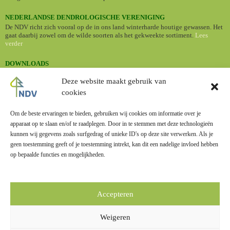
NEDERLANDSE DENDROLOGISCHE VERENIGING
De NDV richt zich vooral op de in ons land winterharde houtige gewassen. Het
gaat daarbij zowel om de wilde soorten als het gekweekte sortiment.
Lees
verder
DOWNLOADS
•
Nederlandse namen van cultuurplanten (Standaardlijst 2024)
Deze website maakt gebruik van
cookies
BOMENBIEB
Dé online bomengids met informatie en foto's van een groot aantal
boomsoorten.
Om de beste ervaringen te bieden, gebruiken wij cookies om informatie over je
apparaat op te slaan en/of te raadplegen. Door in te stemmen met deze technologieën
kunnen wij gegevens zoals surfgedrag of unieke ID's op deze site verwerken. Als je
geen toestemming geeft of je toestemming intrekt, kan dit een nadelige invloed hebben
op bepaalde functies en mogelijkheden.
LINKS
Zusterverenigingen
Accepteren
Overige links
Weigeren