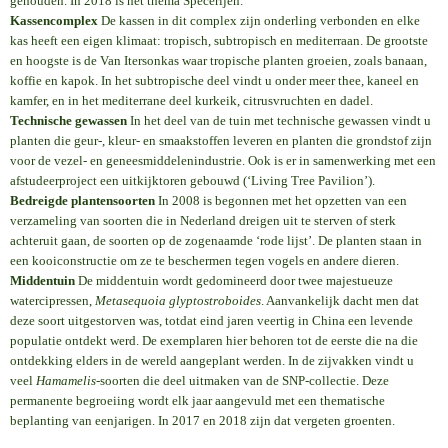
gehouden. In 2018 is het thema Specerijen.
Kassencomplex
De kassen in dit complex zijn onderling verbonden en elke
kas heeft een eigen klimaat: tropisch, subtropisch en mediterraan. De grootste
en hoogste is de Van Itersonkas waar tropische planten groeien, zoals banaan,
koffie en kapok. In het subtropische deel vindt u onder meer thee, kaneel en
kamfer, en in het mediterrane deel kurkeik, citrusvruchten en dadel.
Technische gewassen
In het deel van de tuin met technische gewassen vindt u
planten die geur-, kleur- en smaakstoffen leveren en planten die grondstof zijn
voor de vezel- en geneesmiddelenindustrie. Ook is er in samenwerking met een
afstudeerproject een uitkijktoren gebouwd (‘Living Tree Pavilion’).
Bedreigde plantensoorten
In 2008 is begonnen met het opzetten van een
verzameling van soorten die in Nederland dreigen uit te sterven of sterk
achteruit gaan, de soorten op de zogenaamde ‘rode lijst’. De planten staan in
een kooiconstructie om ze te beschermen tegen vogels en andere dieren.
Middentuin
De middentuin wordt gedomineerd door twee majestueuze
watercipressen,
Metasequoia glyptostroboides
. Aanvankelijk dacht men dat
deze soort uitgestorven was, totdat eind jaren veertig in China een levende
populatie ontdekt werd. De exemplaren hier behoren tot de eerste die na die
ontdekking elders in de wereld aangeplant werden. In de zijvakken vindt u
veel
Hamamelis
-soorten die deel uitmaken van de SNP-collectie. Deze
permanente begroeiing wordt elk jaar aangevuld met een thematische
beplanting van eenjarigen. In 2017 en 2018 zijn dat vergeten groenten.