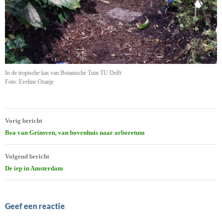
In de tropische kas van Botanische Tuin TU Delft
Foto: Eveline Oranje
Bericht
Vorig bericht
navigatie
Bea van Grinsven, van bovenhuis naar arboretum
Volgend bericht
De iep in Amsterdam
Geef een reactie