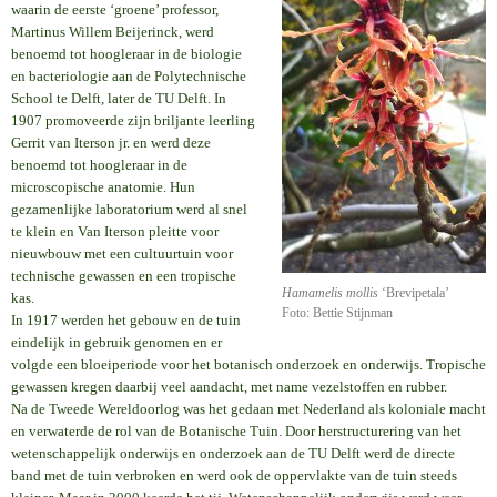
waarin de eerste ‘groene’ professor,
Martinus Willem Beijerinck, werd
benoemd tot hoogleraar in de biologie
en bacteriologie aan de Polytechnische
School te Delft, later de TU Delft. In
1907 promoveerde zijn briljante leerling
Gerrit van Iterson jr. en werd deze
benoemd tot hoogleraar in de
microscopische anatomie. Hun
gezamenlijke laboratorium werd al snel
te klein en Van Iterson pleitte voor
nieuwbouw met een cultuurtuin voor
technische gewassen en een tropische
Hamamelis mollis
‘Brevipetala’
kas.
Foto: Bettie Stijnman
In 1917 werden het gebouw en de tuin
eindelijk in gebruik genomen en er
volgde een bloeiperiode voor het botanisch onderzoek en onderwijs. Tropische
gewassen kregen daarbij veel aandacht, met name vezelstoffen en rubber.
Na de Tweede Wereldoorlog was het gedaan met Nederland als koloniale macht
en verwaterde de rol van de Botanische Tuin. Door herstructurering van het
wetenschappelijk onderwijs en onderzoek aan de TU Delft werd de directe
band met de tuin verbroken en werd ook de oppervlakte van de tuin steeds