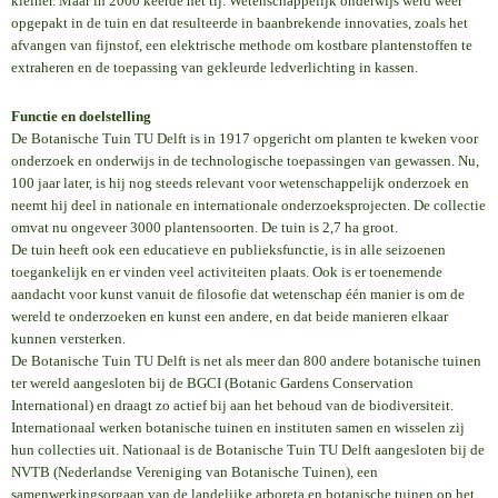
kleiner. Maar in 2000 keerde het tij. Wetenschappelijk onderwijs werd weer
opgepakt in de tuin en dat resulteerde in baanbrekende innovaties, zoals het
afvangen van fijnstof, een elektrische methode om kostbare plantenstoffen te
extraheren en de toepassing van gekleurde ledverlichting in kassen.
Functie en doelstelling
De Botanische Tuin TU Delft is in 1917 opgericht om planten te kweken voor
onderzoek en onderwijs in de technologische toepassingen van gewassen. Nu,
100 jaar later, is hij nog steeds relevant voor wetenschappelijk onderzoek en
neemt hij deel in nationale en internationale onderzoeksprojecten. De collectie
omvat nu ongeveer 3000 plantensoorten. De tuin is 2,7 ha groot.
De tuin heeft ook een educatieve en publieksfunctie, is in alle seizoenen
toegankelijk en er vinden veel activiteiten plaats. Ook is er toenemende
aandacht voor kunst vanuit de filosofie dat wetenschap één manier is om de
wereld te onderzoeken en kunst een andere, en dat beide manieren elkaar
kunnen versterken.
De Botanische Tuin TU Delft is net als meer dan 800 andere botanische tuinen
ter wereld aangesloten bij de BGCI (Botanic Gardens Conservation
International) en draagt zo actief bij aan het behoud van de biodiversiteit.
Internationaal werken botanische tuinen en instituten samen en wisselen zij
hun collecties uit. Nationaal is de Botanische Tuin TU Delft aangesloten bij de
NVTB (Nederlandse Vereniging van Botanische Tuinen), een
samenwerkingsorgaan van de landelijke arboreta en botanische tuinen op het