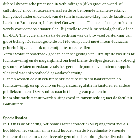
dubbel dynamische processen in verbindingen (diktegroei en wond- of
callushout) in constructiemateriaal en de bijbehorende krachtenwerking.
Een geheel ander onderzoek van de tuin in samenwerking met de faculteiten
Lucht- en Ruimtevaart, Industrieel Ontwerpen en Chemie, is het gebruik van
vezels voor composietmaterialen. Bij cradle to cradle materiaalgebruik of een
bio-LCA (life cycle analysis) is de hechting van de bio-vezelversterking van
groot belang. De samengestelde stof (de composiet) moet intern duurzaam
gehecht blijven en ook op termijn niet uiteenvallen.
Verder wordt er onderzoek gedaan naar het gedrag van ultra-fijnstofdeeltjes bij
luchtzuivering en de mogelijkheid om heel kleine deeltjes gericht en volledig
gestuurd te laten neerslaan, zoals het gericht deponeren van micro druppels
vloeistof voor bijvoorbeeld gewasbescherming.
Planten worden ook in een binnenklimaat bestudeerd naar effecten op
luchtzuivering, en op vocht- en temperatuurregulatie in kantoren en andere
publieksruimten. Deze studies naar het belang van planten in
binnenhuisarchitectuur worden uitgevoerd in samenwerking met de faculteit
Bouwkunde.
Specialisaties
In 1998 is de Stichting Nationale Plantencollectie (SNP) opgericht met als
hoofddoel het vormen en in stand houden van de Nederlandse Nationale
Plantencollectie om zo een levende genenbank en biologische diversiteit in