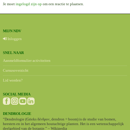
Je moet
ingelogd zijn op
om een reactie te plaatsen.
MIJN NDV
Inloggen
SNEL NAAR
Aanmeldformulier activiteiten
Cursusoverzicht
Lid worden?
SOCIAL MEDIA
DENDROLOGIE
“Dendrologie (Grieks δένδρον, dendron = boom) is de studie van bomen,
heesters en in het algemeen houtachtige planten. Het is een wetenschappelijk
deelgebied van de botanie.” – Wikipedia