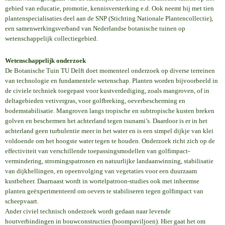
gebied van educatie, promotie, kennisversterking e.d. Ook neemt hij met tien
plantenspecialisaties deel aan de SNP (Stichting Nationale Plantencollectie),
een samenwerkingsverband van Nederlandse botanische tuinen op
wetenschappelijk collectiegebied.
Wetenschappelijk onderzoek
De Botanische Tuin TU Delft doet momenteel onderzoek op diverse terreinen
van technologie en fundamentele wetenschap. Planten worden bijvoorbeeld in
de civiele techniek toegepast voor kustverdediging, zoals mangroven, of in
deltagebieden vetivergras, voor golfbreking, oeverbescherming en
bodemstabilisatie. Mangroven langs tropische en subtropische kusten breken
golven en beschermen het achterland tegen tsunami’s. Daardoor is er in het
achterland geen turbulentie meer in het water en is een simpel dijkje van klei
voldoende om het hoogste water tegen te houden. Onderzoek richt zich op de
effectiviteit van verschillende toepassingsmodellen van golfimpact-
vermindering, stromingspatronen en natuurlijke landaanwinning, stabilisatie
van dijkhellingen, en opeenvolging van vegetaties voor een duurzaam
kustbeheer. Daarnaast wordt in wortelpatroon-studies ook met inheemse
planten geëxperimenteerd om oevers te stabiliseren tegen golfimpact van
scheepvaart.
Ander civiel technisch onderzoek wordt gedaan naar levende
houtverbindingen in bouwconstructies (boompaviljoen). Hier gaat het om