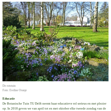
De rotstuin
Foto: Eveline Oranje
Educatie
De Botanische Tuin TU Delft neemt haar educatieve rol serieus en met plezier
op. In 2018 geven we van april tot en met oktober elke tweede zondag van de