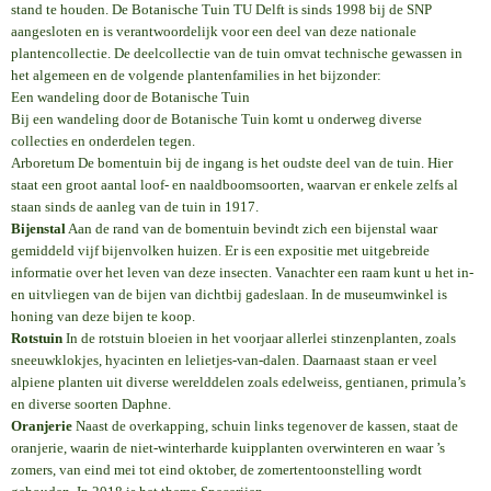
stand te houden. De Botanische Tuin TU Delft is sinds 1998 bij de SNP
aangesloten en is verantwoordelijk voor een deel van deze nationale
plantencollectie. De deelcollectie van de tuin omvat technische gewassen in
het algemeen en de volgende plantenfamilies in het bijzonder:
Een wandeling door de Botanische Tuin
Bij een wandeling door de Botanische Tuin komt u onderweg diverse
collecties en onderdelen tegen.
Arboretum De bomentuin bij de ingang is het oudste deel van de tuin. Hier
staat een groot aantal loof- en naaldboomsoorten, waarvan er enkele zelfs al
staan sinds de aanleg van de tuin in 1917.
Bijenstal
Aan de rand van de bomentuin bevindt zich een bijenstal waar
gemiddeld vijf bijenvolken huizen. Er is een expositie met uitgebreide
informatie over het leven van deze insecten. Vanachter een raam kunt u het in-
en uitvliegen van de bijen van dichtbij gadeslaan. In de museumwinkel is
honing van deze bijen te koop.
Rotstuin
In de rotstuin bloeien in het voorjaar allerlei stinzenplanten, zoals
sneeuwklokjes, hyacinten en lelietjes-van-dalen. Daarnaast staan er veel
alpiene planten uit diverse werelddelen zoals edelweiss, gentianen, primula’s
en diverse soorten Daphne.
Oranjerie
Naast de overkapping, schuin links tegenover de kassen, staat de
oranjerie, waarin de niet-winterharde kuipplanten overwinteren en waar ’s
zomers, van eind mei tot eind oktober, de zomertentoonstelling wordt