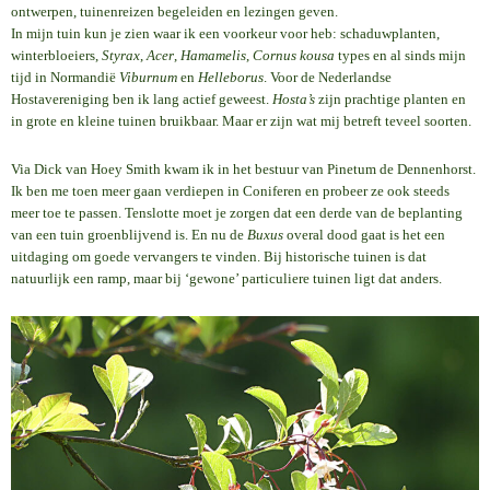
ontwerpen, tuinenreizen begeleiden en lezingen geven.
In mijn tuin kun je zien waar ik een voorkeur voor heb: schaduwplanten,
winterbloeiers,
Styrax
,
Acer
,
Hamamelis
,
Cornus kousa
types en al sinds mijn
tijd in Normandië
Viburnum
en
Helleborus
. Voor de Nederlandse
Hostavereniging ben ik lang actief geweest.
Hosta’s
zijn prachtige planten en
in grote en kleine tuinen bruikbaar. Maar er zijn wat mij betreft teveel soorten.
Via Dick van Hoey Smith kwam ik in het bestuur van Pinetum de Dennenhorst.
Ik ben me toen meer gaan verdiepen in Coniferen en probeer ze ook steeds
meer toe te passen. Tenslotte moet je zorgen dat een derde van de beplanting
van een tuin groenblijvend is. En nu de
Buxus
overal dood gaat is het een
uitdaging om goede vervangers te vinden. Bij historische tuinen is dat
natuurlijk een ramp, maar bij ‘gewone’ particuliere tuinen ligt dat anders.