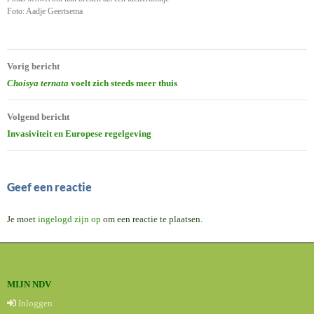
Foto: Aadje Geertsema
Bericht
Vorig bericht
navigatie
Choisya ternata
voelt zich steeds meer thuis
Volgend bericht
Invasiviteit en Europese regelgeving
Geef een reactie
Je moet
ingelogd zijn op
om een reactie te plaatsen.
MIJN NDV
Inloggen