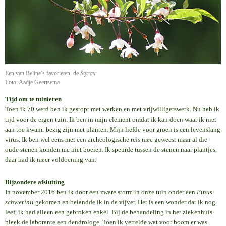
Een van Beline’s favorieten, de
Styrax
Foto: Aadje Geertsema
Tijd om te tuinieren
Toen ik 70 werd ben ik gestopt met werken en met vrijwilligerswerk. Nu heb ik
tijd voor de eigen tuin. Ik ben in mijn element omdat ik kan doen waar ik niet
aan toe kwam: bezig zijn met planten. Mijn liefde voor groen is een levenslang
virus. Ik ben wel eens met een archeologische reis mee geweest maar al die
oude stenen konden me niet boeien. Ik speurde tussen de stenen naar plantjes,
daar had ik meer voldoening van.
Bijzondere afsluiting
In november 2016 ben ik door een zware storm in onze tuin onder een
Pinus
schwerinii
gekomen en belandde ik in de vijver. Het is een wonder dat ik nog
leef, ik had alleen een gebroken enkel. Bij de behandeling in het ziekenhuis
bleek de laborante een dendrologe. Toen ik vertelde wat voor boom er was