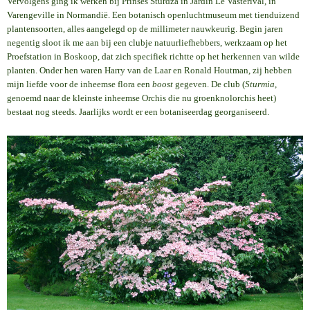
Vervolgens ging ik werken bij Prinses Sturdza in Jardin Le Vasterival, in
Varengeville in Normandië. Een botanisch openluchtmuseum met tienduizend
plantensoorten, alles aangelegd op de millimeter nauwkeurig. Begin jaren
negentig sloot ik me aan bij een clubje natuurliefhebbers, werkzaam op het
Proefstation in Boskoop, dat zich specifiek richtte op het herkennen van wilde
planten. Onder hen waren Harry van de Laar en Ronald Houtman, zij hebben
mijn liefde voor de inheemse flora een
boost
gegeven. De club (
Sturmia
,
genoemd naar de kleinste inheemse Orchis die nu groenknolorchis heet)
bestaat nog steeds. Jaarlijks wordt er een botaniseerdag georganiseerd.