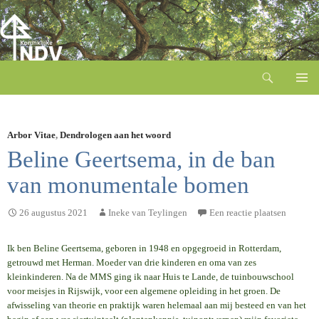
Zoeken
Ga
naar
de
inhoud
Arbor Vitae
,
Dendrologen aan het woord
Beline Geertsema, in de ban
van monumentale bomen
26 augustus 2021
Ineke van Teylingen
Een reactie plaatsen
Ik ben Beline Geertsema, geboren in 1948 en opgegroeid in Rotterdam,
getrouwd met Herman. Moeder van drie kinderen en oma van zes
kleinkinderen. Na de MMS ging ik naar Huis te Lande, de tuinbouwschool
voor meisjes in Rijswijk, voor een algemene opleiding in het groen. De
afwisseling van theorie en praktijk waren helemaal aan mij besteed en van het