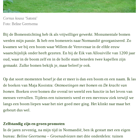
Cornus kousa
‘Satomi’
Foto: Beline Geertsema
Bij de Bomenstichting heb ik als vrijwilliger gewerkt. Monumentale bomen
werden mijn passie. Ik heb een bomenreis naar Normandië georganiseerd. Zo
kwamen we bij een boom waar Willem de Veroveraar in de elfde eeuw
waarschijnlijk onder heeft gezeten. En bij de Eik van Allouiville van 1200 jaar
oud, waar in de boom zelf en in de holle stam beneden twee kapellen zijn
gemaakt. Zulke bomen bekijk je, maar beleef je ook.
Op dat soort momenten besef je dat er meer is dan een boom en een naam. Ik las
de boeken van Maja Kooistra:
Ontmoetingen met bomen
en
De kracht van
bomen
. Boeken over bomen die overal ter wereld een functie in het leven van
mensen vervullen. Tijdens een tuinenreis werd er een mevrouw ziek terwijl we
langs een boom liepen waar het niet goed mee ging. Het klinkt raar maar het
gebeurt dus wel.
Zelfstandig zijn en groen promoten
In de jaren zeventig, na mijn tijd in Normandië, ben ik gestart met een eigen
bureau:
Beline Geertsema – Groenadviezen
met drie onderdelen: tuinen