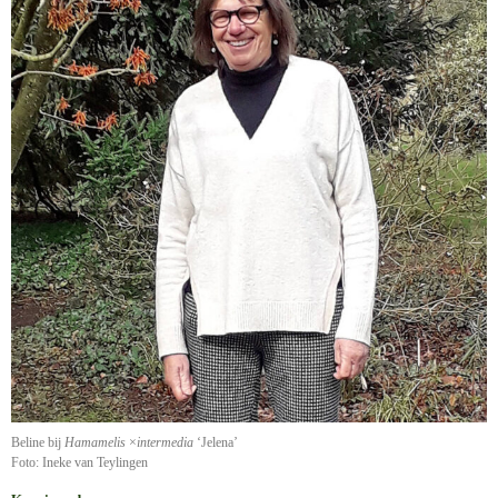
Beline bij
Hamamelis
×
intermedia
‘Jelena’
Foto: Ineke van Teylingen