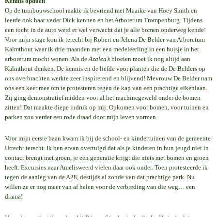
Kennis opdoen
Op de tuinbouwschool raakte ik bevriend met Maaike van Hoey Smith en
leerde ook haar vader Dick kennen en het Arboretum Trompenburg. Tijdens
een tocht in de auto werd er wel verwacht dat je alle bomen onderweg kende!
Voor mijn stage kon ik terecht bij Robert en Jelena De Belder van Arboretum
Kalmthout waar ik drie maanden met een medeleerling in een huisje in het
arboretum mocht wonen. Als de
Azalea’s
bloeien moet ik nog altijd aan
Kalmthout denken. De kennis en de liefde voor planten die de De Belders op
ons overbrachten werkte zeer inspirerend en blijvend! Mevrouw De Belder nam
ons een keer mee om te protesteren tegen de kap van een prachtige eikenlaan.
Zij ging demonstratief midden voor al het machinegeweld onder de bomen
zitten! Dat maakte diepe indruk op mij. Opkomen voor bomen, voor tuinen en
parken zou verder een rode draad door mijn leven vormen.
Voor mijn eerste baan kwam ik bij de school- en kindertuinen van de gemeente
Utrecht terecht. Ik ben ervan overtuigd dat als je kinderen in hun jeugd niet in
contact brengt met groen, je een generatie krijgt die niets met bomen en groen
heeft. Excursies naar Amelisweerd vielen daar ook onder. Toen protesteerde ik
tegen de aanleg van de A28, destijds al zonde van dat prachtige park. Nu
willen ze er nog meer van af halen voor de verbreding van die weg… een
drama!