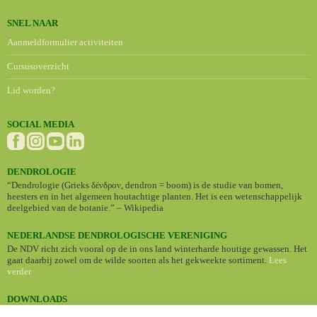
SNEL NAAR
Aanmeldformulier activiteiten
Cursusoverzicht
Lid worden?
SOCIAL MEDIA
DENDROLOGIE
“Dendrologie (Grieks δένδρον, dendron = boom) is de studie van bomen,
heesters en in het algemeen houtachtige planten. Het is een wetenschappelijk
deelgebied van de botanie.” – Wikipedia
NEDERLANDSE DENDROLOGISCHE VERENIGING
De NDV richt zich vooral op de in ons land winterharde houtige gewassen. Het
gaat daarbij zowel om de wilde soorten als het gekweekte sortiment.
Lees
verder
DOWNLOADS
•
Nederlandse namen van cultuurplanten (Standaardlijst 2024)