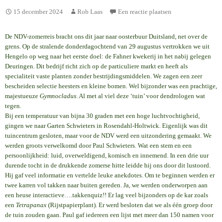
15 december 2024
Rob Laas
Een reactie plaatsen
De NDV-zomerreis bracht ons dit jaar naar oosterbuur Duitsland, net over de
grens. Op de stralende donderdagochtend van 29 augustus vertrokken we uit
Hengelo op weg naar het eerste doel: de Fahner kwekerij in het nabij gelegen
Deuringen. Dit bedrijf richt zich op de particuliere markt en heeft als
specialiteit vaste planten zonder bestrijdingsmiddelen. We zagen een zeer
bescheiden selectie heesters en kleine bomen. Wel bijzonder was een prachtige,
majestueuze
Gymnocladus
. Al met al viel deze ‘tuin’ voor dendrologen wat
tegen.
Bij een temperatuur van bijna 30 graden met een hoge luchtvochtigheid,
gingen we naar Garten Schwieters in Rosendahl-Holtwick. Eigenlijk was dit
tuincentrum gesloten, maar voor de NDV werd een uitzondering gemaakt. We
werden groots verwelkomd door Paul Schwieters. Wat een stem en een
persoonlijkheid: luid, overweldigend, komisch en innemend. In een drie uur
durende tocht in de drukkende zomerse hitte leidde hij ons door dit lustoord.
Hij gaf veel informatie en vertelde leuke anekdotes. Om te beginnen werden er
twee karren vol takken naar buiten gereden. Ja, we werden onderworpen aan
een heuse interactieve….takkenquiz!! Er lag veel bijzonders op de kar zoals
een
Tetrapanax
(Rijstpapierplant). Er werd besloten dat we als één groep door
de tuin zouden gaan. Paul gaf iedereen een lijst met meer dan 150 namen voor