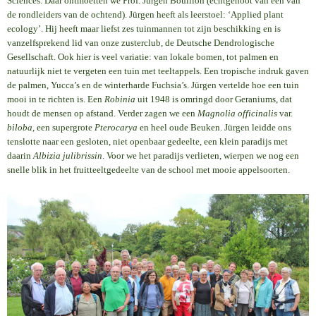
Sciences. Daar ontmoetten we Prof. Jürgen Bouillon (echtgenoot van één van
de rondleiders van de ochtend). Jürgen heeft als leerstoel: ‘Applied plant
ecology’. Hij heeft maar liefst zes tuinmannen tot zijn beschikking en is
vanzelfsprekend lid van onze zusterclub, de Deutsche Dendrologische
Gesellschaft. Ook hier is veel variatie: van lokale bomen, tot palmen en
natuurlijk niet te vergeten een tuin met teeltappels. Een tropische indruk gaven
de palmen, Yucca’s en de winterharde Fuchsia’s. Jürgen vertelde hoe een tuin
mooi in te richten is. Een
Robinia
uit 1948 is omringd door Geraniums, dat
houdt de mensen op afstand. Verder zagen we een
Magnolia officinalis
var.
biloba,
een supergrote
Pterocarya
en heel oude Beuken. Jürgen leidde ons
tenslotte naar een gesloten, niet openbaar gedeelte, een klein paradijs met
daarin
Albizia julibrissin
. Voor we het paradijs verlieten, wierpen we nog een
snelle blik in het fruitteeltgedeelte van de school met mooie appelsoorten.