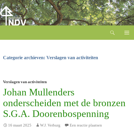
Zoeken
Ga
naar
de
inhoud
Categorie archieven: Verslagen van activiteiten
Verslagen van activiteiten
Johan Mullenders
onderscheiden met de bronzen
S.G.A. Doorenbospenning
16 maart 2025
W.J. Verburg
Een reactie plaatsen