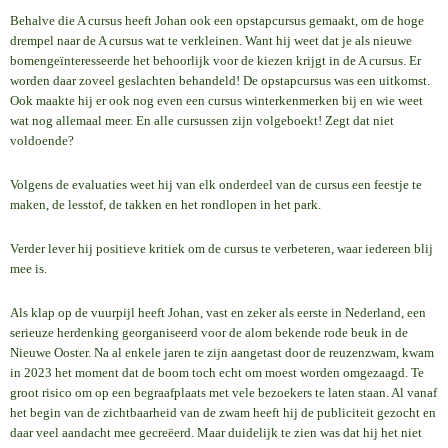
Behalve die A cursus heeft Johan ook een opstapcursus gemaakt, om de hoge
drempel naar de A cursus wat te verkleinen. Want hij weet dat je als nieuwe
bomengeïnteresseerde het behoorlijk voor de kiezen krijgt in de A cursus. Er
worden daar zoveel geslachten behandeld! De opstapcursus was een uitkomst.
Ook maakte hij er ook nog even een cursus winterkenmerken bij en wie weet
wat nog allemaal meer. En alle cursussen zijn volgeboekt! Zegt dat niet
voldoende?
Volgens de evaluaties weet hij van elk onderdeel van de cursus een feestje te
maken, de lesstof, de takken en het rondlopen in het park.
Verder lever hij positieve kritiek om de cursus te verbeteren, waar iedereen blij
mee is.
Als klap op de vuurpijl heeft Johan, vast en zeker als eerste in Nederland, een
serieuze herdenking georganiseerd voor de alom bekende rode beuk in de
Nieuwe Ooster. Na al enkele jaren te zijn aangetast door de reuzenzwam, kwam
in 2023 het moment dat de boom toch echt om moest worden omgezaagd. Te
groot risico om op een begraafplaats met vele bezoekers te laten staan. Al vanaf
het begin van de zichtbaarheid van de zwam heeft hij de publiciteit gezocht en
daar veel aandacht mee gecreëerd. Maar duidelijk te zien was dat hij het niet