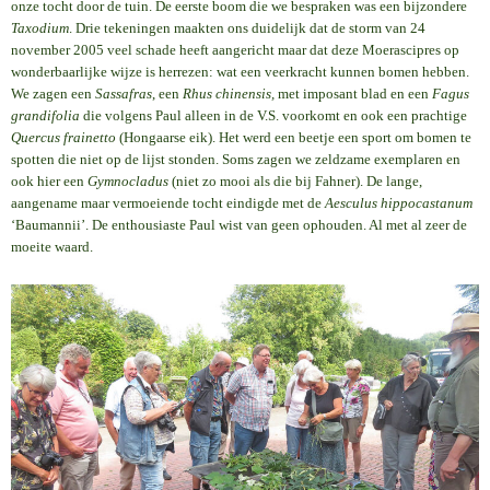
onze tocht door de tuin. De eerste boom die we bespraken was een bijzondere
Taxodium
. Drie tekeningen maakten ons duidelijk dat de storm van 24
november 2005 veel schade heeft aangericht maar dat deze Moerascipres op
wonderbaarlijke wijze is herrezen: wat een veerkracht kunnen bomen hebben.
We zagen een
Sassafras
, een
Rhus chinensis,
met imposant blad en een
Fagus
grandifolia
die volgens Paul alleen in de V.S. voorkomt en ook een prachtige
Quercus frainetto
(Hongaarse eik). Het werd een beetje een sport om bomen te
spotten die niet op de lijst stonden. Soms zagen we zeldzame exemplaren en
ook hier een
Gymnocladus
(niet zo mooi als die bij Fahner). De lange,
aangename maar vermoeiende tocht eindigde met de
Aesculus hippocastanum
‘Baumannii’. De enthousiaste Paul wist van geen ophouden. Al met al zeer de
moeite waard.