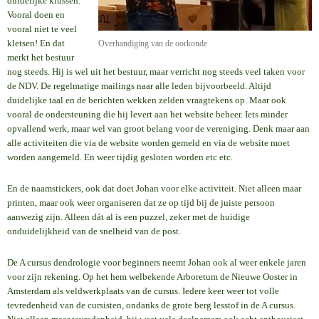
duidelijke klussen.
Vooral doen en
vooral niet te veel
kletsen! En dat
Overhandiging van de oorkonde
merkt het bestuur
nog steeds. Hij is wel uit het bestuur, maar verricht nog steeds veel taken voor
de NDV. De regelmatige mailings naar alle leden bijvoorbeeld. Altijd
duidelijke taal en de berichten wekken zelden vraagtekens op. Maar ook
vooral de ondersteuning die hij levert aan het website beheer. Iets minder
opvallend werk, maar wel van groot belang voor de vereniging. Denk maar aan
alle activiteiten die via de website worden gemeld en via de website moet
worden aangemeld. En weer tijdig gesloten worden etc etc.
En de naamstickers, ook dat doet Johan voor elke activiteit. Niet alleen maar
printen, maar ook weer organiseren dat ze op tijd bij de juiste persoon
aanwezig zijn. Alleen dát al is een puzzel, zeker met de huidige
onduidelijkheid van de snelheid van de post.
De A cursus dendrologie voor beginners neemt Johan ook al weer enkele jaren
voor zijn rekening. Op het hem welbekende Arboretum de Nieuwe Ooster in
Amsterdam als veldwerkplaats van de cursus. Iedere keer weer tot volle
tevredenheid van de cursisten, ondanks de grote berg lesstof in de A cursus.