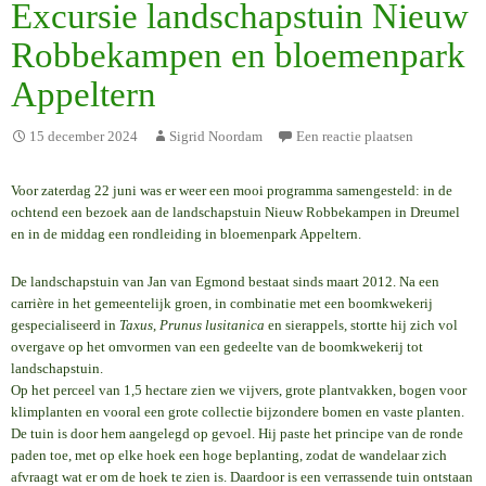
Excursie landschapstuin Nieuw
Robbekampen en bloemenpark
Appeltern
15 december 2024
Sigrid Noordam
Een reactie plaatsen
Voor zaterdag 22 juni was er weer een mooi programma samengesteld: in de
ochtend een bezoek aan de landschapstuin Nieuw Robbekampen in Dreumel
en in de middag een rondleiding in bloemenpark Appeltern.
De landschapstuin van Jan van Egmond bestaat sinds maart 2012. Na een
carrière in het gemeentelijk groen, in combinatie met een boomkwekerij
gespecialiseerd in
Taxus
,
Prunus lusitanica
en sierappels, stortte hij zich vol
overgave op het omvormen van een gedeelte van de boomkwekerij tot
landschapstuin.
Op het perceel van 1,5 hectare zien we vijvers, grote plantvakken, bogen voor
klimplanten en vooral een grote collectie bijzondere bomen en vaste planten.
De tuin is door hem aangelegd op gevoel. Hij paste het principe van de ronde
paden toe, met op elke hoek een hoge beplanting, zodat de wandelaar zich
afvraagt wat er om de hoek te zien is. Daardoor is een verrassende tuin ontstaan