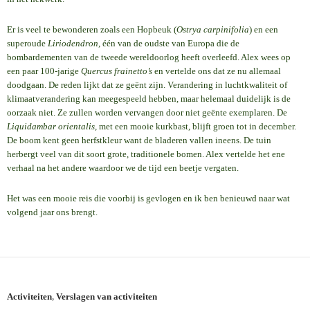
Er is veel te bewonderen zoals een Hopbeuk (
Ostrya carpinifolia
) en een
superoude
Liriodendron
, één van de oudste van Europa die de
bombardementen van de tweede wereldoorlog heeft overleefd. Alex wees op
een paar 100-jarige
Quercus frainetto’s
en vertelde ons dat ze nu allemaal
doodgaan. De reden lijkt dat ze geënt zijn. Verandering in luchtkwaliteit of
klimaatverandering kan meegespeeld hebben, maar helemaal duidelijk is de
oorzaak niet. Ze zullen worden vervangen door niet geënte exemplaren. De
Liquidambar orientalis,
met een mooie kurkbast, blijft groen tot in december.
De boom kent geen herfstkleur want de bladeren vallen ineens. De tuin
herbergt veel van dit soort grote, traditionele bomen. Alex vertelde het ene
verhaal na het andere waardoor we de tijd een beetje vergaten.
Het was een mooie reis die voorbij is gevlogen en ik ben benieuwd naar wat
volgend jaar ons brengt.
Activiteiten
,
Verslagen van activiteiten