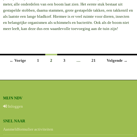
meter, alle onderdelen van een boom laat zien. Het eerste stuk bestaat uit
gestapelde stobben, daarna stammen, grote gestapelde takken, een takkenril en
als laatste een lange bladkorf. Hiermee is er veel ruimte voor dieren, insecten
en belangrijke organismen als schimmels en bacteriën. Ook als de boom niet
meer leeft, kan deze dus een waardevolle toevoeging aan de tuin zijn!
Berichten
← Vorige
1
2
3
…
21
Volgende →
navigatie
MIJN NDV
Inloggen
SNEL NAAR
Aanmeldformulier activiteiten