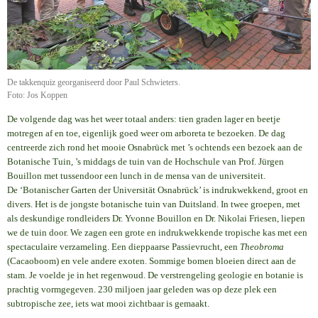
De takkenquiz georganiseerd door Paul Schwieters.
Foto: Jos Koppen
De volgende dag was het weer totaal anders: tien graden lager en beetje
motregen af en toe, eigenlijk goed weer om arboreta te bezoeken. De dag
centreerde zich rond het mooie Osnabrück met ’s ochtends een bezoek aan de
Botanische Tuin, ’s middags de tuin van de Hochschule van Prof. Jürgen
Bouillon met tussendoor een lunch in de mensa van de universiteit.
De ‘Botanischer Garten der Universität Osnabrück’ is indrukwekkend, groot en
divers. Het is de jongste botanische tuin van Duitsland. In twee groepen, met
als deskundige rondleiders Dr. Yvonne Bouillon en Dr. Nikolai Friesen, liepen
we de tuin door. We zagen een grote en indrukwekkende tropische kas met een
spectaculaire verzameling. Een dieppaarse Passievrucht, een
Theobroma
(Cacaoboom) en vele andere exoten. Sommige bomen bloeien direct aan de
stam. Je voelde je in het regenwoud. De verstrengeling geologie en botanie is
prachtig vormgegeven. 230 miljoen jaar geleden was op deze plek een
subtropische zee, iets wat mooi zichtbaar is gemaakt.