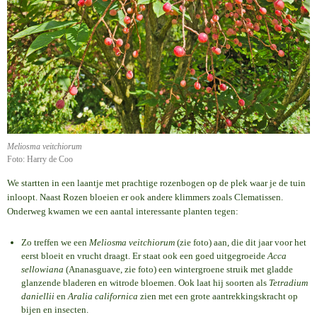
Meliosma veitchiorum
Foto: Harry de Coo
We startten in een laantje met prachtige rozenbogen op de plek waar je de tuin
inloopt. Naast Rozen bloeien er ook andere klimmers zoals Clematissen.
Onderweg kwamen we een aantal interessante planten tegen:
Zo treffen we een
Meliosma veitchiorum
(zie foto) aan, die dit jaar voor het
eerst bloeit en vrucht draagt. Er staat ook een goed uitgegroeide
Acca
sellowiana
(Ananasguave, zie foto) een wintergroene struik met gladde
glanzende bladeren en witrode bloemen. Ook laat hij soorten als
Tetradium
daniellii
en
Aralia californica
zien met een grote aantrekkingskracht op
bijen en insecten.