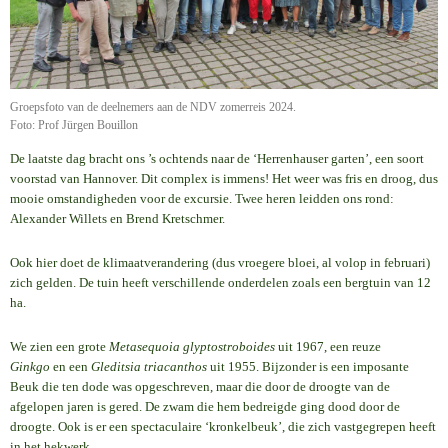
Groepsfoto van de deelnemers aan de NDV zomerreis 2024.
Foto: Prof Jürgen Bouillon
De laatste dag bracht ons ’s ochtends naar de ‘Herrenhauser garten’, een soort
voorstad van Hannover. Dit complex is immens! Het weer was fris en droog, dus
mooie omstandigheden voor de excursie. Twee heren leidden ons rond:
Alexander Willets en Brend Kretschmer.
Ook hier doet de klimaatverandering (dus vroegere bloei, al volop in februari)
zich gelden. De tuin heeft verschillende onderdelen zoals een bergtuin van 12
ha.
We zien een grote
Metasequoia glyptostroboides
uit 1967, een reuze
Ginkgo
en een
Gleditsia triacanthos
uit 1955. Bijzonder is een imposante
Beuk die ten dode was opgeschreven, maar die door de droogte van de
afgelopen jaren is gered. De zwam die hem bedreigde ging dood door de
droogte. Ook is er een spectaculaire ‘kronkelbeuk’, die zich vastgegrepen heeft
in het hekwerk.