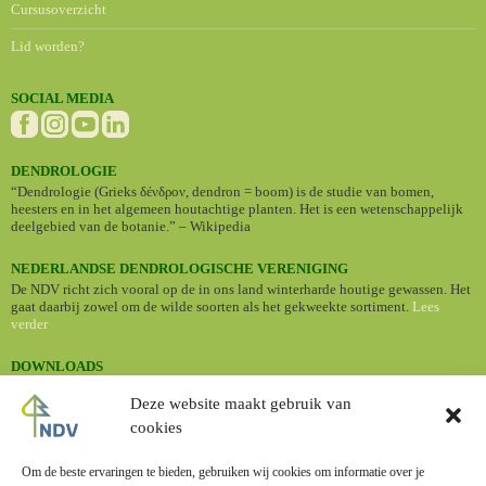
Cursusoverzicht
Lid worden?
SOCIAL MEDIA
DENDROLOGIE
“Dendrologie (Grieks δένδρον, dendron = boom) is de studie van bomen,
heesters en in het algemeen houtachtige planten. Het is een wetenschappelijk
deelgebied van de botanie.” – Wikipedia
NEDERLANDSE DENDROLOGISCHE VERENIGING
De NDV richt zich vooral op de in ons land winterharde houtige gewassen. Het
gaat daarbij zowel om de wilde soorten als het gekweekte sortiment.
Lees
verder
DOWNLOADS
•
Nederlandse namen van cultuurplanten (Standaardlijst 2024)
Deze website maakt gebruik van
cookies
BOMENBIEB
Dé online bomengids met informatie en foto's van een groot aantal
boomsoorten.
Om de beste ervaringen te bieden, gebruiken wij cookies om informatie over je