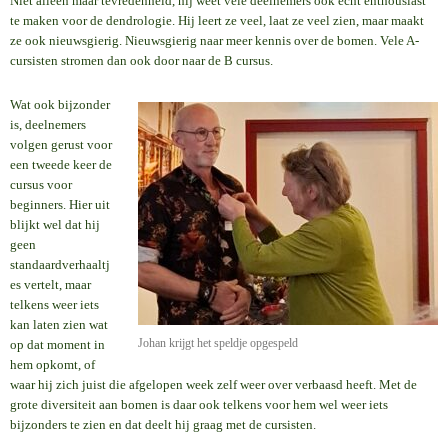
Niet alleen maar tevredenheid, hij weet vele deelnemers ook echt enthousiast
te maken voor de dendrologie. Hij leert ze veel, laat ze veel zien, maar maakt
ze ook nieuwsgierig. Nieuwsgierig naar meer kennis over de bomen. Vele A-
cursisten stromen dan ook door naar de B cursus.
Wat ook bijzonder
is, deelnemers
volgen gerust voor
een tweede keer de
cursus voor
beginners. Hier uit
blijkt wel dat hij
geen
standaardverhaaltj
es vertelt, maar
telkens weer iets
kan laten zien wat
Johan krijgt het speldje opgespeld
op dat moment in
hem opkomt, of
waar hij zich juist die afgelopen week zelf weer over verbaasd heeft. Met de
grote diversiteit aan bomen is daar ook telkens voor hem wel weer iets
bijzonders te zien en dat deelt hij graag met de cursisten.