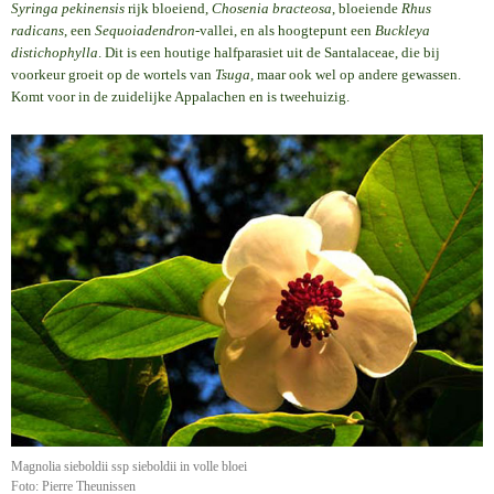
Syringa pekinensis
rijk bloeiend,
Chosenia bracteosa
, bloeiende
Rhus
radicans
, een
Sequoiadendron
-vallei, en als hoogtepunt een
Buckleya
distichophylla
. Dit is een houtige halfparasiet uit de Santalaceae, die bij
voorkeur groeit op de wortels van
Tsuga
, maar ook wel op andere gewassen.
Komt voor in de zuidelijke Appalachen en is tweehuizig.
Magnolia sieboldii ssp sieboldii in volle bloei
Foto: Pierre Theunissen