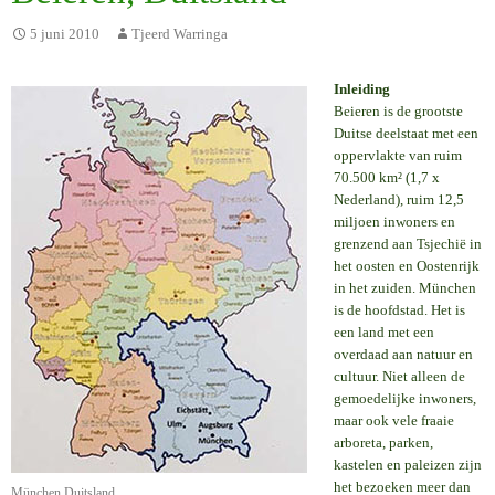
5 juni 2010
Tjeerd Warringa
Inleiding
Beieren is de grootste
Duitse deelstaat met een
oppervlakte van ruim
70.500 km² (1,7 x
Nederland), ruim 12,5
miljoen inwoners en
grenzend aan Tsjechië in
het oosten en Oostenrijk
in het zuiden. München
is de hoofdstad. Het is
een land met een
overdaad aan natuur en
cultuur. Niet alleen de
gemoedelijke inwoners,
maar ook vele fraaie
arboreta, parken,
kastelen en paleizen zijn
het bezoeken meer dan
München Duitsland