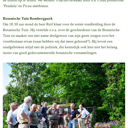
de tenten op te zetten. We werden ’s nachts bewaakt door o.a.
Pinus ponderosa
‘Pendula’ en
Picea smithiana
.
Botanische Tuin Rombergpark
Om 18.30 uur stond de heer Reif klaar voor de eerste rondleiding door de
Botanische Tuin. Hij vertelde e.e.a. over de geschiedenis van de Botanische
Tuin en maakte ons met name deelgenoot van zijn grote zorgen over het
voortbestaan ervan (waar hebben wij dat meer gehoord?). Hij levert een
onafgebroken strijd met de politiek, die kennelijk ook hier niet het belang
inziet van goed gedocumenteerde botanische verzamelingen.