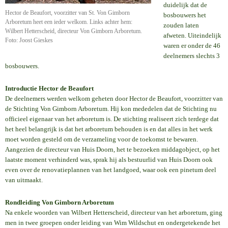
duidelijk dat de
Hector de Beaufort, voorzitter van St. Von Gimborn
bosbouwers het
Arboretum heet een ieder welkom. Links achter hem:
zouden laten
Wilbert Hetterscheid, directeur Von Gimborn Arboretum.
afweten. Uiteindelijk
Foto: Joost Gieskes
waren er onder de 46
deelnemers slechts 3
bosbouwers.
Introductie Hector de Beaufort
De deelnemers werden welkom geheten door Hector de Beaufort, voorzitter van
de Stichting Von Gimborn Arboretum. Hij kon mededelen dat de Stichting nu
officieel eigenaar van het arboretum is. De stichting realiseert zich terdege dat
het heel belangrijk is dat het arboretum behouden is en dat alles in het werk
moet worden gesteld om de verzameling voor de toekomst te bewaren.
Aangezien de directeur van Huis Doorn, het te bezoeken middagobject, op het
laatste moment verhinderd was, sprak hij als bestuurlid van Huis Doorn ook
even over de renovatieplannen van het landgoed, waar ook een pinetum deel
van uitmaakt.
Rondleiding Von Gimborn Arboretum
Na enkele woorden van Wilbert Hetterscheid, directeur van het arboretum, ging
men in twee groepen onder leiding van Wim Wildschut en ondergetekende het