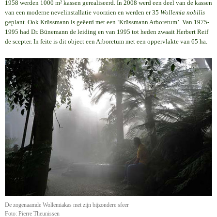
1958 werden 1000 m² kassen gerealiseerd. In 2008 werd een deel van de kassen
van een moderne nevelinstallatie voorzien en werden er 35
Wollemia nobilis
geplant. Ook Krüssmann is geëerd met een ‘Krüssmann Arboretum’. Van 1975-
1995 had Dr. Bünemann de leiding en van 1995 tot heden zwaait Herbert Reif
de scepter. In feite is dit object een Arboretum met een oppervlakte van 65 ha.
De zogenaamde Wollemiakas met zijn bijzondere sfeer
Foto: Pierre Theunissen