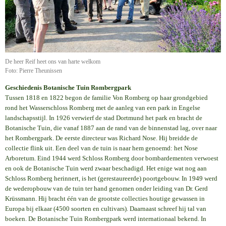
De heer Reif heet ons van harte welkom
Foto: Pierre Theunissen
Geschiedenis Botanische Tuin Rombergpark
Tussen 1818 en 1822 begon de familie Von Romberg op haar grondgebied
rond het Wasserschloss Romberg met de aanleg van een park in Engelse
landschapsstijl. In 1926 verwierf de stad Dortmund het park en bracht de
Botanische Tuin, die vanaf 1887 aan de rand van de binnenstad lag, over naar
het Rombergpark. De eerste directeur was Richard Nose. Hij breidde de
collectie flink uit. Een deel van de tuin is naar hem genoemd: het Nose
Arboretum. Eind 1944 werd Schloss Romberg door bombardementen verwoest
en ook de Botanische Tuin werd zwaar beschadigd. Het enige wat nog aan
Schloss Romberg herinnert, is het (gerestaureerde) poortgebouw. In 1949 werd
de wederopbouw van de tuin ter hand genomen onder leiding van Dr. Gerd
Krüssmann. Hij bracht één van de grootste collecties houtige gewassen in
Europa bij elkaar (4500 soorten en cultivars). Daarnaast schreef hij tal van
boeken. De Botanische Tuin Rombergpark werd internationaal bekend. In