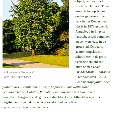
object, het Stadtpark
Bochum. Dit park, 31 ha
groot, is het op één na
oudste gemeentelijke
park in het Roergebied.
Het is in 1878 geopend.
Aangelegd in Engelse
landschapsstijl vormt het
nu een ware oase in de
grote stad. De aparte
aantrekkingskracht
schuilt hier in de grote
verscheidenheid aan
oude bomen zoals
Liriodendron
,
Cladrastis
,
Ginkgo biloba ‘Tremonia’
Phellodendron
,
Celtis
,
Foto: Pierre Theunissen
Acer macrophyllum
,
Acer
platanoides
‘Cucullatum’,
Ginkgo
,
Sophora
,
Pinus wallichiana
,
Sequoiadendron
,
Catalpa
,
Parrotia, Liquidambar
enz. Door de zeer
vruchtbare lössgrond is de groei voorbeeldig. De herfstbeelden zijn hier
oogstrelend. Tegen 4 uur namen we afscheid van elkaar
op een terrasje tegenover het park.