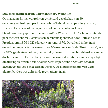
waard.
Staudensichtungsgarten ‘Hermannshof’, Weinheim
Op maandag 31 mei vertrok een gemêleerd gezelschap van 30
(amateur)dendrologen per luxe autobus (Tuinreizen Kupers bv) richting
Beieren. De reis werd nuttig onderbroken met een bezoek aan
Staudensichtungsgarten ‘Hermannshof’ in Weinheim. Dit 2.2 ha omvattende
park met een enorm klassisistisch herenhuis (gebouwd door Hermann Ernst
Freudenberg, 1856-1923) dateert van rond 1870. Opvallend in het fraai
onderhouden park is o.a. een enorme
Myrtus communis
, de ‘Bruidsmyrte’, een
in 1879 geplante en uitgegroeide stek, afkomstig uit het bruidsboeket van de
dochter van H.E. Freudenberg. ’s Winters wordt deze struik van een tijdelijke
omhuizing voorzien. Ook de altijd weer imponerende
Sequoiadendron
giganteum
uit 1888 mag gezien worden. De kleurcombinatie van vaste
plantenborders was zelfs in de regen uiterst fraai.