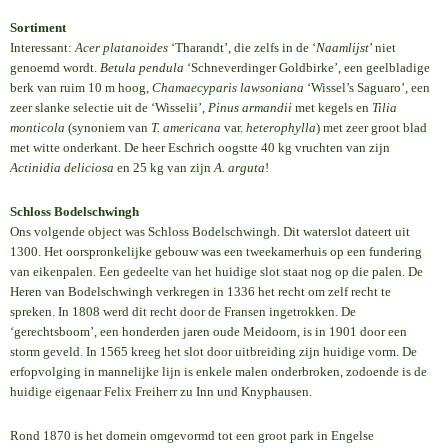
Sortiment
Interessant:
Acer platanoides
‘Tharandt’, die zelfs in de ‘
Naamlijst
’ niet
genoemd wordt.
Betula pendula
‘Schneverdinger Goldbirke’, een geelbladige
berk van ruim 10 m hoog,
Chamaecyparis lawsoniana
‘Wissel’s Saguaro’, een
zeer slanke selectie uit de ‘Wisselii’,
Pinus armandii
met kegels en
Tilia
monticola
(synoniem van
T. americana
var.
heterophylla
) met zeer groot blad
met witte onderkant. De heer Eschrich oogstte 40 kg vruchten van zijn
Actinidia deliciosa
en 25 kg van zijn
A. arguta
!
Schloss Bodelschwingh
Ons volgende object was Schloss Bodelschwingh. Dit waterslot dateert uit
1300. Het oorspronkelijke gebouw was een tweekamerhuis op een fundering
van eikenpalen. Een gedeelte van het huidige slot staat nog op die palen. De
Heren van Bodelschwingh verkregen in 1336 het recht om zelf recht te
spreken. In 1808 werd dit recht door de Fransen ingetrokken. De
‘gerechtsboom’, een honderden jaren oude Meidoorn, is in 1901 door een
storm geveld. In 1565 kreeg het slot door uitbreiding zijn huidige vorm. De
erfopvolging in mannelijke lijn is enkele malen onderbroken, zodoende is de
huidige eigenaar Felix Freiherr zu Inn und Knyphausen.
Rond 1870 is het domein omgevormd tot een groot park in Engelse