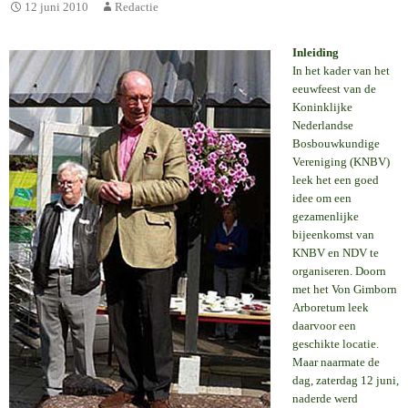
12 juni 2010
Redactie
Inleiding
In het kader van het
eeuwfeest van de
Koninklijke
Nederlandse
Bosbouwkundige
Vereniging (KNBV)
leek het een goed
idee om een
gezamenlijke
bijeenkomst van
KNBV en NDV te
organiseren. Doorn
met het Von Gimborn
Arboretum leek
daarvoor een
geschikte locatie.
Maar naarmate de
dag, zaterdag 12 juni,
naderde werd