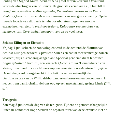
leiding van Sigried Knittel werd dit 5 ha groot terrein verkend. Opvallend
waren de afmetingen van de bomen. De grootste exemplaren zijn hier 60 m
hoog! We zagen diverse
Abies grandis
,
Pseudotsuga menziesii
en
Pinus
strobus
,
Quercus rubra
en
Acer saccharinum
van zeer grote afmeting. Op de
tweede locatie van dit fraaie terrein bosarboretum zagen we enorme
exemplaren van
Betula maximowicziana
,
Kalopanax septemlobus
var.
maximowiczii
,
Cercidiphyllum japonicum
en zo veel meer.
Schloss Ellingen en Eichstätt
Vrijdag 4 juni scheen de zon volop en werd in de ochtend de Slottuin van
Schloss Ellingen bezocht. Opvallend waren een aantal meerstammige bomen,
waarschijnlijk als zodanig aangeplant. Speciaal genoemd dient te worden
Fagus sylvatica
‘Tricolor’, een knalgele
Quercus robur
‘Concordia’ en een
kleine, opvallend rijk van bloemknoppen voor zien
Liriodendron tulipifera
.
De middag werd doorgebracht in Eichstätt waar we natuurlijk de
Bastionsgarten van de Willibaldsburg moesten bezoeken en bewonderen. In
het centrum van Eichstätt viel ons oog op een meerstammig geënte Linde (
Tilia
sp.).
Terugreis
Zaterdag 5 juni was de dag van de terugreis. Tijdens de gemeenschappelijke
lunch in Landhotel Hopp werden de organisatoren van deze excursie Piet de