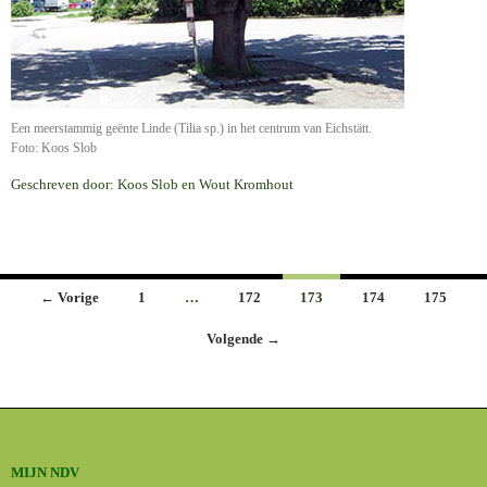
Een meerstammig geënte Linde (Tilia sp.) in het centrum van Eichstätt.
Foto: Koos Slob
Geschreven door: Koos Slob en Wout Kromhout
Berichten
← Vorige
1
…
172
173
174
175
navigatie
Volgende →
MIJN NDV