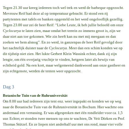
Tegen 21.30 uur kreeg iedereen toch wel trek en werd de barbeque opgezocht.
Mevrouw Reif had deze al op temperatuur gebracht. Er stond een rij
partytenten met tafels en banken opgesteld en het werd ongelooflijk gezellig.
Tegen 23.00 uur zei de heer Reif: “Liebe Leute, ik heb jullie beloofd om onze
Cyclocarya
te laten zien, maar omdat het terrein zo immens groot is, zijn we
daar niet aan toe gekomen. Wie zin heeft kan nu met mij meegaan en dan
zoeken we hem alsnog”. En zo werd, in ganzenpas de heer Reif gevolgd door
het nachtelijk duister naar de
Cyclocarya
. Meer dan een schim konden we op
dit tijdstip niet zien. Het lukte Gerbert Klein Wassink echter, dank zij zijn
lengte, om één overjarig vruchtje te vinden, hetgeen later als bewijs van
echtheid gold. Na een kort, maar welgemeend dankwoord aan onze gastheer en
zijn echtgenote, werden de tenten weer opgezocht.
Dag 3
Botanische Tuin van de Ruhruniversität
Om 8.00 uur had iedereen zijn tent enz. weer ingepakt en konden we op weg
naar de Botanische Tuin van de Ruhruniversität in Bochum. Hier wachtte ons
andermaal een verrassing. Er was afgesproken met één rondleider voor ca. 1,5
uur. Echter, er stonden twee mensen op ons te wachten, Dr. Veit Dörken en Prof.
Thomas Stützel. En ze liepen niet anderhalf uur met ons rond, maar vier volle