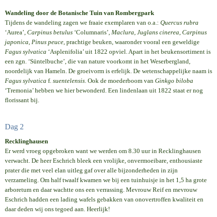
Wandeling door de Botanische Tuin van Rombergpark
Tijdens de wandeling zagen we fraaie exemplaren van o.a.:
Quercus rubra
‘Aurea’,
Carpinus betulus
‘Columnaris’,
Maclura
,
Juglans cinerea
,
Carpinus
japonica
,
Pinus peuce
, prachtige beuken, waaronder vooral een geweldige
Fagus sylvatica
‘Asplenifolia’ uit 1822 opviel. Apart in het beukensortiment is
een zgn. ‘Süntelbuche’, die van nature voorkomt in het Weserbergland,
noordelijk van Hameln. De groeivorm is erfelijk. De wetenschappelijke naam is
Fagus sylvatica
f.
suentelensis
. Ook de moederboom van
Ginkgo biloba
‘Tremonia’ hebben we hier bewonderd. Een lindenlaan uit 1822 staat er nog
florissant bij.
Dag 2
Recklinghausen
Er werd vroeg opgebroken want we werden om 8.30 uur in Recklinghausen
verwacht. De heer Eschrich bleek een vrolijke, onvermoeibare, enthousiaste
prater die met veel elan uitleg gaf over alle bijzonderheden in zijn
verzameling. Om half twaalf kwamen we bij een tuinhuisje in het 1,5 ha grote
arboretum en daar wachtte ons een verrassing. Mevrouw Reif en mevrouw
Eschrich hadden een lading wafels gebakken van onovertroffen kwaliteit en
daar deden wij ons tegoed aan. Heerlijk!