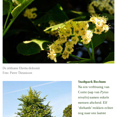
De zeldzame Ehretia dicksonii
Foto: Pierre Theunissen
Stadtpark Bochum
Na een verfrissing van
Corrie (sap van
Pyrus
nivalis
) namen enkele
mensen afscheid. Elf
‘diehards’ trokken echter
nog naar ons laatste