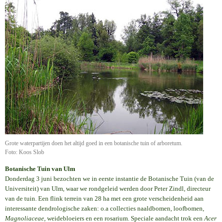
Grote waterpartijen doen het altijd goed in een botanische tuin of arboretum.
Foto: Koos Slob
Botanische Tuin van Ulm
Donderdag 3 juni bezochten we in eerste instantie de Botanische Tuin (van de
Universiteit) van Ulm, waar we rondgeleid werden door Peter Zindl, directeur
van de tuin. Een flink terrein van 28 ha met een grote verscheidenheid aan
interessante dendrologische zaken: o.a collecties naaldbomen, loofbomen,
Magnoliaceae
, weidebloeiers en een rosarium. Speciale aandacht trok een
Acer