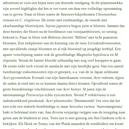
arboretum in voor een bijna twee uur durende rondgang. In dit plantenmekka
zijn zoveel highlights dat het te ver voert om daar een volledige opsomming
van te geven. Fraai in bloei waren de Sneeuwvlokjesbomen
Chionanthus
retusus
en
C. virginicus
. De eerste met eindstandige, de tweede met
okselstandige bloeiwijzen.
Styrax japonica
begon juist te bloeien. Jammer dat
deze heester, die bloeit na de hoofdmoot van voorjaarsbloeiers, zo weinig
bekend is. Fraai in bloei ook
Robinia slavinii
‘Hillieri’ met licht paarsroze
bloemen. Een trekpleister was de kruising van de twee
Liriodendron
soorten,
met opvallende oranje bloemen en al rijk bloeiend op jeugdige leeftijd. Een
aparte verschijning waren ook de grootbladige
Magnolia hypoleuca
en
M.
tripetala
. Vooral de laatste bloeide uitbundig met nog veel knoppen te gaan.
De eerste trekt toch vooral de aandacht met zijn heerlijke geur. Van een aantal
tweehuizige esdoornsoorten zijn er groepen, o.a. van de in Japan zeldzame
Acer pycnanthum
. Evenals van zijn Amerikaanse verwant,
Acer rubrum
, rijpen
de zaden al eind mei en ze kunnen daarna direct kiemen. Opvallend waren de
grote bronskleurige vruchttrossen van
Acer henryi
. Al jaren zijn de
meerstammige
Pterocarya
echte eyecatchers. Vooral
P. rehderiana
is een
indrukwekkend pronkstuk.
Acer platanoides
‘Drummondii’ liet zien dat het
niet echt een stabiele bontbladige is, maar
Aesculus carnea
‘Aureomarginata’
bakt er helemaal niets van. Aan diverse eenjarige twijgen was de terugslag naar
groen aan de bladeren te zien. Twee uur is niet genoeg om Von Gimborn echt te
bekijken. Els Doek en Tonny van der Plank maanden de rondleiders om kwart