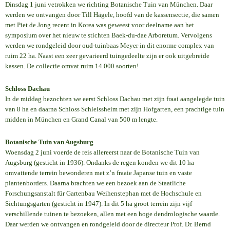
Dinsdag 1 juni vetrokken we richting Botanische Tuin van München. Daar
werden we ontvangen door Till Hägele, hoofd van de kassensectie, die samen
met Piet de Jong recent in Korea was geweest voor deelname aan het
symposium over het nieuw te stichten Baek-du-dae Arboretum. Vervolgens
werden we rondgeleid door oud-tuinbaas Meyer in dit enorme complex van
ruim 22 ha. Naast een zeer gevarieerd tuingedeelte zijn er ook uitgebreide
kassen. De collectie omvat ruim 14.000 soorten!
Schloss Dachau
In de middag bezochten we eerst Schloss Dachau met zijn fraai aangelegde tuin
van 8 ha en daarna Schloss Schleissheim met zijn Hofgarten, een prachtige tuin
midden in München en Grand Canal van 500 m lengte.
Botanische Tuin van Augsburg
Woensdag 2 juni voerde de reis allereerst naar de Botanische Tuin van
Augsburg (gesticht in 1936). Ondanks de regen konden we dit 10 ha
omvattende terrein bewonderen met z’n fraaie Japanse tuin en vaste
plantenborders. Daarna brachten we een bezoek aan de Staatliche
Forschungsanstalt für Gartenbau Weihenstephan met de Hochschule en
Sichtungsgarten (gesticht in 1947). In dit 5 ha groot terrein zijn vijf
verschillende tuinen te bezoeken, allen met een hoge dendrologische waarde.
Daar werden we ontvangen en rondgeleid door de directeur Prof. Dr. Bernd