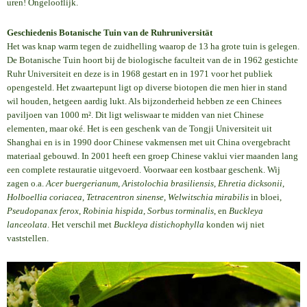
uren! Ongelooflijk.
Geschiedenis Botanische Tuin van de Ruhruniversität
Het was knap warm tegen de zuidhelling waarop de 13 ha grote tuin is gelegen.
De Botanische Tuin hoort bij de biologische faculteit van de in 1962 gestichte
Ruhr Universiteit en deze is in 1968 gestart en in 1971 voor het publiek
opengesteld. Het zwaartepunt ligt op diverse biotopen die men hier in stand
wil houden, hetgeen aardig lukt. Als bijzonderheid hebben ze een Chinees
paviljoen van 1000 m². Dit ligt weliswaar te midden van niet Chinese
elementen, maar oké. Het is een geschenk van de Tongji Universiteit uit
Shanghai en is in 1990 door Chinese vakmensen met uit China overgebracht
materiaal gebouwd. In 2001 heeft een groep Chinese vaklui vier maanden lang
een complete restauratie uitgevoerd. Voorwaar een kostbaar geschenk. Wij
zagen o.a.
Acer buergerianum
,
Aristolochia
brasiliensis
,
Ehretia dicksonii
,
Holboellia coriacea
,
Tetracentron sinense
,
Welwitschia mirabilis
in bloei,
Pseudopanax ferox
,
Robinia hispida
,
Sorbus torminalis
, en
Buckleya
lanceolata
. Het verschil met
Buckleya distichophylla
konden wij niet
vaststellen.