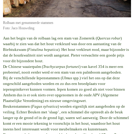
Rolbaan met genummerde stammen
Foto: Jaco Houweling
Aan het begin van de rolbaan lag een stam van Zomereik (
Quercus robur
)
waarbij te zien was dat het hout verkleurd was door een aantasting van de
Biefstukzwam (
Fistulina hepatica
). Het hout verkleurt rood, maar bijzonder is
dat de houtkwaliteit niet wordt aangetast. Pieter verwachtte een goede prijs
voor dit bijzondere hout.
De Chinese waaierpalm (
Trachycarpus fortunei
) van kavel 354 is meer een
probeersel, nooit eerder werd er een stam van een palmboom aangeboden.
Bij de verschillende Iepenstammen (
Ulmus
spp.) viel het ons op dat deze
ongeschild aangeboden worden en zo dus een broedplaats voor
iepenspintkever kunnen vormen. Iepen komen zo goed als niet voor binnen
Arnhem dus is er ook niets over opgenomen in de oude APV (Algemene
Plaatselijke Verordening) en nieuwe omgevingswet.
Beukenstammen (
Fagus sylvatica
) worden eigenlijk niet aangeboden op de
veiling. Echter Beuken met ‘slaap’ , een schimmel die optreedt als de beuk
langer op de grond of in de grond ligt, waren wel aanwezig. Door de schimmel
komt er een mooie tekening te voorschijn in het hout, waardoor het hout
ineens heel interessant wordt voor meubelmakers en kunstenaars.