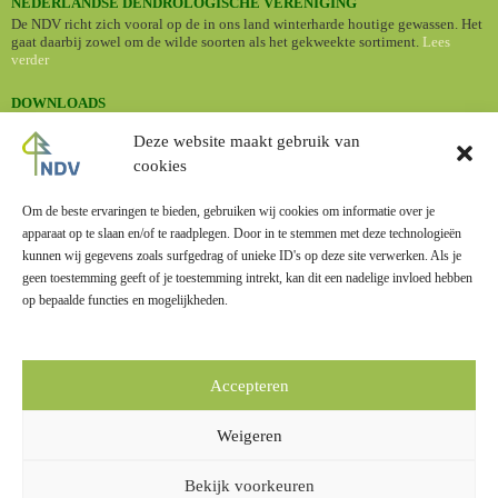
NEDERLANDSE DENDROLOGISCHE VERENIGING
De NDV richt zich vooral op de in ons land winterharde houtige gewassen. Het
gaat daarbij zowel om de wilde soorten als het gekweekte sortiment.
Lees
verder
DOWNLOADS
•
Nederlandse namen van cultuurplanten (Standaardlijst 2024)
Deze website maakt gebruik van
cookies
BOMENBIEB
Dé online bomengids met informatie en foto's van een groot aantal
boomsoorten.
Om de beste ervaringen te bieden, gebruiken wij cookies om informatie over je
apparaat op te slaan en/of te raadplegen. Door in te stemmen met deze technologieën
kunnen wij gegevens zoals surfgedrag of unieke ID's op deze site verwerken. Als je
geen toestemming geeft of je toestemming intrekt, kan dit een nadelige invloed hebben
op bepaalde functies en mogelijkheden.
LINKS
Zusterverenigingen
Accepteren
Overige links
Weigeren
Bekijk voorkeuren
Privacy
|
Disclaimer
|
Copyright
|
Vacatures
|
Contact