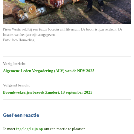
Pieter Westerveld bij een
Taxus baccata
uit Hilversum. De boom is ijzerverdacht. De
locaties van het ijzer zijn aangegeven.
Foto: Jaco Houweling
Bericht
Vorig bericht
navigatie
Algemene Leden Vergadering (ALV) van de NDV 2025
Volgend bericht
Boomkwekerijen bezoek Zundert, 13 september 2025
Geef een reactie
Je moet
ingelogd zijn op
om een reactie te plaatsen.