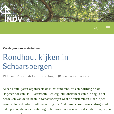
Zoeken
Ga
naar
de
inhoud
Verslagen van activiteiten
Rondhout kijken in
Schaarsbergen
16 mei 2025
Jaco Houweling
Een reactie plaatsen
Al een aantal jaren organiseert de NDV eind februari een houtdag op de
Hogeschool van Hall Larenstein. Een erg leuk onderdeel van die dag is het
bezoeken van de rolbaan in Schaarsbergen waar boomstammen klaarliggen
voor de Nederlandse rondhoutveiling. De Nederlandse rondhoutveiling vindt
ieder jaar op de laatste zaterdag in februari plaats en wordt door de Bosgroepen