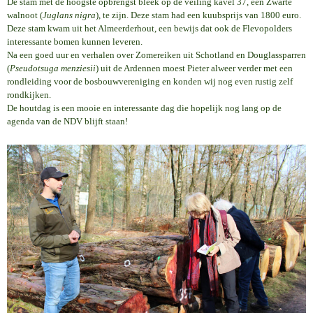
De stam met de hoogste opbrengst bleek op de veiling kavel 37, een Zwarte
walnoot (
Juglans nigra
), te zijn. Deze stam had een kuubsprijs van 1800 euro.
Deze stam kwam uit het Almeerderhout, een bewijs dat ook de Flevopolders
interessante bomen kunnen leveren.
Na een goed uur en verhalen over Zomereiken uit Schotland en Douglassparren
(
Pseudotsuga menziesii
) uit de Ardennen moest Pieter alweer verder met een
rondleiding voor de bosbouwvereniging en konden wij nog even rustig zelf
rondkijken.
De houtdag is een mooie en interessante dag die hopelijk nog lang op de
agenda van de NDV blijft staan!