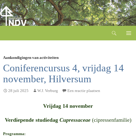
Zoeken
Ga
naar
de
inhoud
Aankondigingen van activiteiten
Coniferencursus 4, vrijdag 14
november, Hilversum
28 juli 2025
W.J. Verburg
Een reactie plaatsen
Vrijdag 14 november
V
erdiepende studiedag
Cupressaceae
(cipressenfamilie)
Programma: