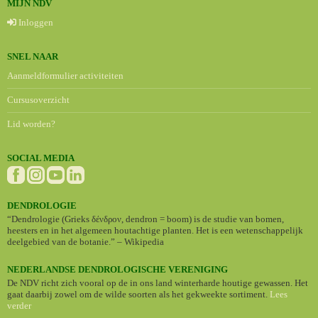
MIJN NDV
Inloggen
SNEL NAAR
Aanmeldformulier activiteiten
Cursusoverzicht
Lid worden?
SOCIAL MEDIA
DENDROLOGIE
“Dendrologie (Grieks δένδρον, dendron = boom) is de studie van bomen,
heesters en in het algemeen houtachtige planten. Het is een wetenschappelijk
deelgebied van de botanie.” – Wikipedia
NEDERLANDSE DENDROLOGISCHE VERENIGING
De NDV richt zich vooral op de in ons land winterharde houtige gewassen. Het
gaat daarbij zowel om de wilde soorten als het gekweekte sortiment.
Lees
verder