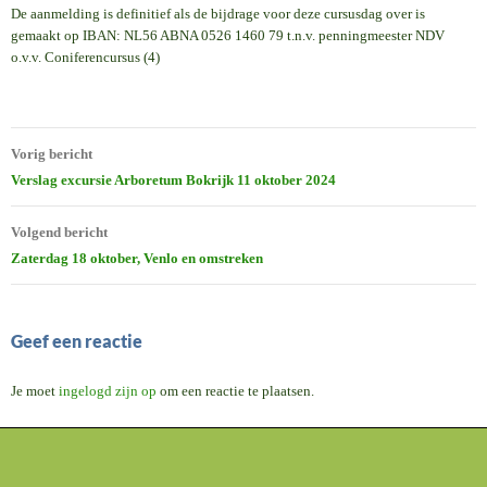
De aanmelding is definitief als de bijdrage voor deze cursusdag over is
gemaakt op IBAN: NL56 ABNA 0526 1460 79 t.n.v. penningmeester NDV
o.v.v. Coniferencursus (4)
Bericht
Vorig bericht
navigatie
Verslag excursie Arboretum Bokrijk 11 oktober 2024
Volgend bericht
Zaterdag 18 oktober, Venlo en omstreken
Geef een reactie
Je moet
ingelogd zijn op
om een reactie te plaatsen.